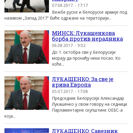
07.08.2017. - 17:17
Вежбе руске и белоруске армије под
називом „Запад 2017“ биће одржане на територији...
МИНСК: Лукашенкова
борба против нерадника
06.08.2017. - 9:02
До 1. октобра сви у Белорусији
морају да пронађу неки посао. Ко
хоће...
ЛУКАШЕНКО: За све је
крива Европа
05.07.2017. - 17:08
Председник Белорусије Александар
Лукашенко у свом говору на седници
Парламентарне скупштине ОЕБС-а
која...
ЛУКАШЕНКО: Савезник