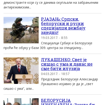
демонстранте који су се данима окупљали на забрањеним
антирежимским...
РЈАЗАЊ: Српски,
белоруски и руски
специјалци вежбају
заједно!
19.03.2017. - 8:55
Специјалци Србије и Белорусије
проћи ће обуку у бази 309. центра за специјалну...
ЛУКАШЕНКО: Свет је
сишао с ума и данас не
сме бити илузија
04.03.2017. - 18:57
Председник Белорусије Александар
Лукашенко изјавио је да је „свет
сишао с ума“, али...
БЕЛОРУСИЈА
ИЗНЕНАЂЕНА: Зашто би