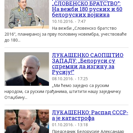
„СЛОВЕНСКО БРАТСТВО“:
На вежби 180 руских и 60
белоруских воjника
10.10.2016. - 7:47
На вежби „Словенско братство
2016“, планираноj за прву половину новембра, учествоваће
до 180...
ЛУКАШЕНКО САОПШТИО
ЗАПАДУ: „Белоруси су
спремни да изгину за
Русију!“
08.10.2016. - 17:25
„Ми ћемо заједно са руским
народом, са руским грађанима, штитити нашу заједничку
Отаџбину...
ЛУКАШЕНКО: Распад CCСР-
а jе катастрофа
01.10.2016. - 13:18
Председник Белорусиjе Aлександар