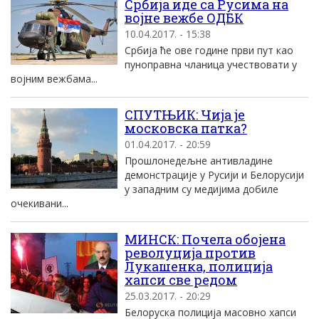
Србија иде са Русима на
војне вежбе ОДБК
10.04.2017. - 15:38
Србија ће ове године први пут као
пуноправна чланица учествовати у
војним вежбама...
СПУТЊИК: Чија је
московска патка?
01.04.2017. - 20:59
Прошлонедељне антивладине
демонстрације у Русији и Белорусији
у западним су медијима добиле
очекивани...
МИНСК: Почела обојена
револуција против
Лукашенка, полиција
хапси све редом
25.03.2017. - 20:29
Белоруска полиција масовно хапси