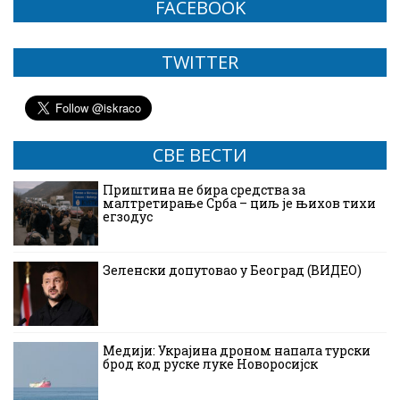
FACEBOOK
TWITTER
СВЕ ВЕСТИ
Приштина не бира средства за
малтретирање Срба – циљ је њихов тихи
егзодус
Зеленски допутовао у Београд (ВИДЕО)
Медији: Украјина дроном напала турски
брод код руске луке Новоросијск