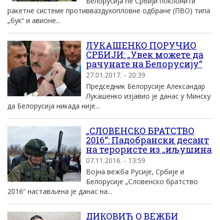
Белорусија ће Србији поклонити
ракетне системе противваздухопловне одбране (ПВО) типа
„бук“ и авионе...
ЛУКАШЕНКО ПОРУЧИО
СРБИЈИ: „Увек можете да
рачунате на Белорусију“
27.01.2017. - 20:39
Председник Белорусије Александар
Лукашенко изјавио је данас у Минску
да Белорусија никада није...
„СЛОВЕНСКО БРАТСТВО
2016“: Падобрански десант
на терористе из „иљушина
07.11.2016. - 13:59
Војна вежба Русије, Србије и
Белорусије „Словенско братство
2016“ настављена је данас на...
ДИКОВИЋ О ВЕЖБИ