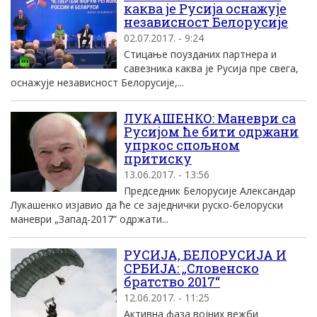
каква је Русија оснажује
независност Белорусије
02.07.2017. - 9:24
Стицање поузданих партнера и
савезника каква је Русија пре свега,
оснажује независност Белорусије,...
ЛУКАШЕНКО: Маневри са
Русијом ће бити одржани
упркос спољном
притиску
13.06.2017. - 13:56
Председник Белорусије Александар
Лукашенко изјавио да ће се заједнички руско-белоруски
маневри „Запад-2017” одржати...
РУСИЈА, БЕЛОРУСИЈА И
СРБИЈА: „Словенско
братство 2017“
12.06.2017. - 11:25
Активна фаза војних вежби