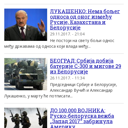
ЛУКАШЕНКО: Нема бољег
односа од оног између
Русије, Казахстана и
Белорусије
29.11.2017. - 21:04
Не постоји на свету бољи однос
међу државама од односа који влада међу...
БЕОГРАД: Србија добија
батерије С-300 и мигове 29
из Белорусије
26.11.2017. - 11:34
Председници Србије и Белорусије,
Александар Вучић и Александар
Лукашенко, у марту ће потписати...
ДО 100.000 ВОЈНИКА:
Руско-белоруска вежба
„Запад 2017“ забринула
Америку