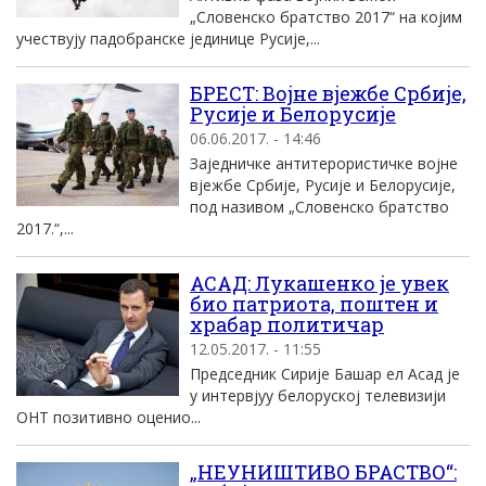
„Словенско братство 2017“ на којим
учествују падобранске јединице Русије,...
БРЕСТ: Војне вјежбе Србије,
Русије и Белорусије
06.06.2017. - 14:46
Заједничке антитерористичке војне
вјежбе Србије, Русије и Белорусије,
под називом „Словенско братство
2017.“,...
АСАД: Лукашенко је увек
био патриота, поштен и
храбар политичар
12.05.2017. - 11:55
Председник Сирије Башар ел Асад је
у интервјуу белоруској телевизији
ОНТ позитивно оценио...
„НЕУНИШТИВО БРАСТВО“: