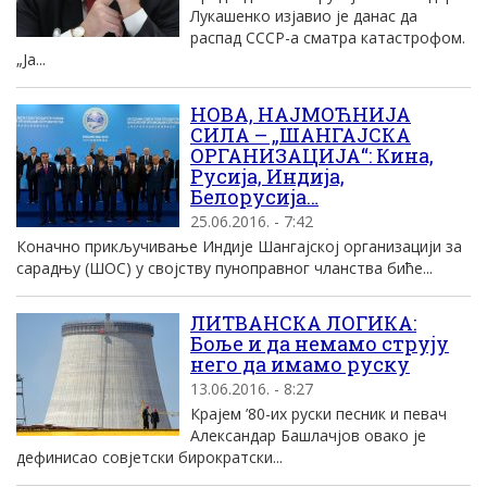
Лукашенко изjавио jе данас да
распад CCСР-а сматра катастрофом.
„Jа...
НОВА, НАЈМОЋНИЈА
СИЛА – „ШАНГАЈСКА
ОРГАНИЗАЦИЈА“: Кина,
Русија, Индија,
Белорусија…
25.06.2016. - 7:42
Коначно прикључивање Индије Шангајској организацији за
сарадњу (ШОС) у својству пуноправног чланства биће...
ЛИТВАНСКА ЛОГИКА:
Боље и да немамо струју
него да имамо руску
13.06.2016. - 8:27
Крајем ’80-их руски песник и певач
Александар Башлачјов овако је
дефинисао совјетски бирократски...