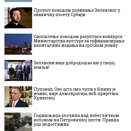
Протест поводом позивања Зеленског у
званичну посету Србији
Саопштење поводом резултата конкурса
Министарства културе за суфинансирање
капиталних издања на српском језику
Зеленски није добродошао ни у својој
земљи!
Пуповац: Ово што смо чули у Книну је
језиво, није демократија, већ пријетња
Хрватској
Годишњица злочина над избегличком
колоном на Петровачкој цести: Правда
још недостижна