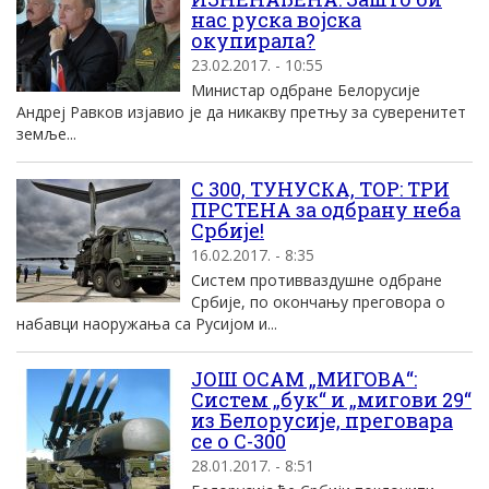
нас руска војска
окупирала?
23.02.2017. - 10:55
Министар одбране Белорусије
Андреј Равков изјавио је да никакву претњу за суверенитет
земље...
С 300, ТУНУСКА, ТОР: ТРИ
ПРСТЕНА за одбрану неба
Србије!
16.02.2017. - 8:35
Систем противваздушне одбране
Србије, по окончању преговора о
набавци наоружања са Русијом и...
ЈОШ ОСАМ „МИГОВА“:
Систем „бук“ и „мигови 29“
из Белорусије, преговара
се о С-300
28.01.2017. - 8:51