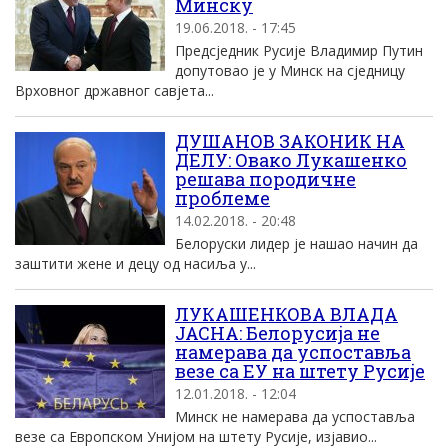
Минску
19.06.2018. - 17:45
Предсједник Русије Владимир Путин
допутовао је у Минск на сједницу
Врховног државног савјета...
ДУШАНОВ ЗАКОНИК НА
ДЕЛУ: Овако Лукашенко
решава породичне
проблеме
14.02.2018. - 20:48
Белоруски лидер је нашао начин да
заштити жене и децу од насиља у...
ЛУКАШЕНКОВА ВЛАДА
ЈАСНА: Белорусија не
намерава да успоставља
везе са ЕУ на штету Русије
12.01.2018. - 12:04
Минск не намерава да успоставља
везе са Европском Унијом на штету Русије, изјавио...