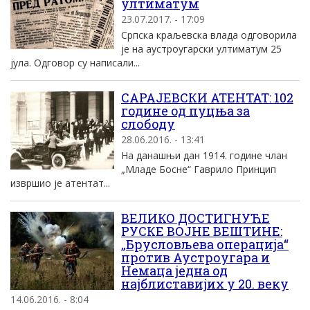
ултиматум
23.07.2017. - 17:09
Српска краљевскa владa одговорила
је на аустроугарски ултиматум 25
јула. Одговор су написали...
САРАЈЕВСКИ АТЕНТАТ: 102
године од пуцња за
слободу
28.06.2016. - 13:41
На данашњи дан 1914. године члан
„Младе Босне“ Гаврило Принцип
извршио је атентат...
ВЕЛИКО ДОСТИГНУЋЕ
РУСКЕ ВОЈНЕ ВЕШТИНЕ:
„Брусловљева операција“
против Аустроугара и
Немаца једна од
најблиставијих у 20. веку
14.06.2016. - 8:04