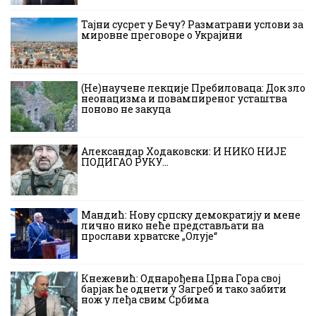
Тајни сусрет у Бечу? Разматрани услови за
мировне преговоре о Украјини
(Не)научене лекције Пребиловаца: Док зло
неонацизма и повампиреног усташтва
поново не закуца
Александар Ходаковски: И НИКО НИЈЕ
ПОДИГАО РУКУ…
Мандић: Нову српску демократију и мене
лично нико неће представљати на
прослави хрватске „Олује“
Кнежевић: Однарођена Црна Гора свој
барјак ће однети у Загреб и тако забити
нож у леђа свим Србима