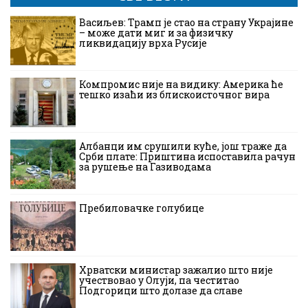
Васиљев: Трамп је стао на страну Украјине
– може дати миг и за физичку
ликвидацију врха Русије
Компромис није на видику: Америка ће
тешко изаћи из блискоисточног вира
Албанци им срушили куће, још траже да
Срби плате: Приштина испоставила рачун
за рушење на Газиводама
Пребиловачке голубице
Хрватски министар зажалио што није
учествовао у Олуји, па честитао
Подгорици што долазе да славе