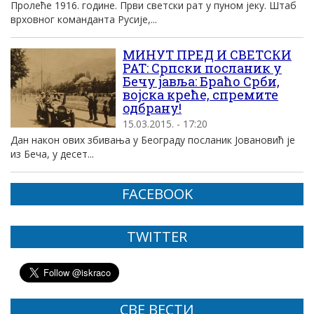
Пролеће 1916. године. Први светски рат у пуном јеку. Штаб
врховног команданта Русије,...
МИНУТ ПРЕД И СВЕТСКИ
РАТ: Српски посланик у
Бечу јавља: Браћо Срби,
војска креће, спремите
одбрану!
15.03.2015. - 17:20
Дан након ових збивања у Београду посланик Јовановић је
из Беча, у десет...
FACEBOOK
TWITTER
СВЕ ВЕСТИ