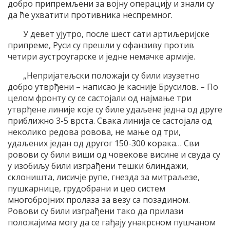
добро припремљени за војну операцију и знали су
да ће ухватити противника неспремног.
У девет ујутро, после шест сати артиљеријске
припреме, Руси су прешли у офанзиву против
четири аустроугарске и једне немачке армије.
„Непријатељски положаји су били изузетно
добро утврђени – написао је касније Брусилов. – По
целом фронту су се састојали од најмање три
утврђене линије које су биле удаљене једна од друге
приближно 3-5 врста. Свака линија се састојала од
неколико редова ровова, не мање од три,
удаљених један од другог 150-300 корака… Сви
ровови су били виши од човекове висине и свуда су
у изобиљу били изграђени тешки блиндажи,
склоништа, лисичје рупе, гнезда за митраљезе,
пушкарнице, грудобрани и цео систем
многобројних пролаза за везу са позадином.
Ровови су били изграђени тако да прилази
положајима могу да се гађају унакрсном пушчаном