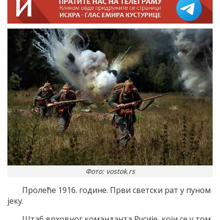
Фото: vostok.rs
Пролеће 1916. године. Први светски рат у пуном
јеку.
Штаб врховног команданта Русије, који се у том