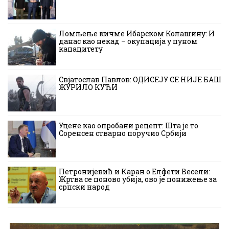
Ломљење кичме Ибарском Колашину: И
данас као некад – окупација у пуном
капацитету
Свјатослав Павлов: ОДИСЕЈУ СЕ НИЈЕ БАШ
ЖУРИЛО КУЋИ
Уцене као опробани рецепт: Шта је то
Соренсен стварно поручио Србији
Петронијевић и Каран о Елфети Весели:
Жртва се поново убија, ово је понижење за
српски народ