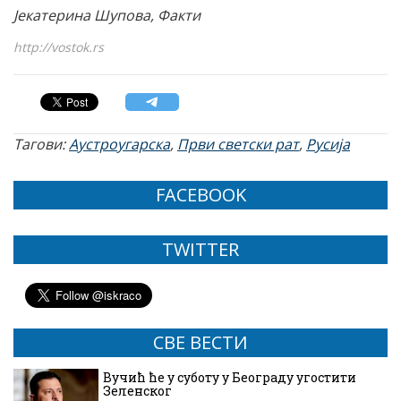
Јекатерина Шупова, Факти
http://vostok.rs
Тагови:
Аустроугарска
,
Први светски рат
,
Русија
FACEBOOK
TWITTER
СВЕ ВЕСТИ
Вучић ће у суботу у Београду угостити
Зеленског