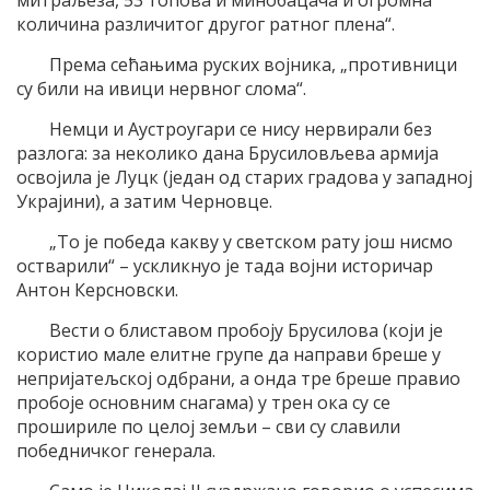
митраљеза, 53 топова и минобацача и огромна
количина различитог другог ратног плена“.
Према сећањима руских војника, „противници
су били на ивици нервног слома“.
Немци и Аустроугари се нису нервирали без
разлога: за неколико дана Брусиловљева армија
освојила је Луцк (један од старих градова у западној
Украјини), а затим Черновце.
„То је победа какву у светском рату још нисмо
остварили“ – ускликнуо је тада војни историчар
Антон Керсновски.
Вести о блиставом пробоју Брусилова (који је
користио мале елитне групе да направи бреше у
непријатељској одбрани, а онда тре бреше правио
пробоје основним снагама) у трен ока су се
прошириле по целој земљи – сви су славили
победничког генерала.