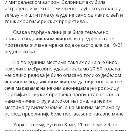
и митраљеском ватром. Склоништа су била
изграђена изузетно темељено – дубоко укопана у
земљу – и штитила су људе не само од лаких, већ и
тешких артиљеријских пројектила…
Свака утврђена линија је била темељено
опасана бодљикавом жицом: испред фронта се
протезала жичана мрежа која се састојала од 19-21
редова коља.
На појединим местима таквих линија је било
неколико међусобно удаљених само 20-50 корака;
неколико редова је било опасано толико дебелом
челичном бодљикавом жицом, да није могла да се
сече маказама; на неким деоницама је кроз жицу
фортификацијских препрека пропуштана снажна
наизменична струја високог напона, на неким
местима су висиле бомбе, а на многим местима су
испред прве линије биле постављене нагазне мине“.
Упркос свему, Руси из 8-ме, 11-те, 7-ме и 9-те