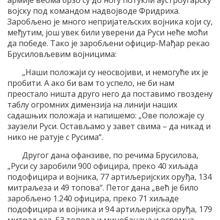
армије веома брзо су до ногу потукли аустроугарску
војску под командом надвојводе Фридриха.
Заробљено је много непријатељских војника који су,
међутим, још увек били уверени да Руси неће моћи
да победе. Тако је заробљени официр-Мађар рекао
Брусиловљевим војницима:
„Наши положаји су неосвојиви, и немогуће их је
пробити. А ако би вам то успело, не би нам
преостало ништа друго него да поставимо гвоздену
таблу огромних димензија на линији наших
садашњих положаја и напишемо: „Ове положаје су
заузели Руси. Остављамо у завет свима – да никад и
нико не ратује с Русима“.
Другог дана офанзиве, по речима Брусилова,
„Руси су заробили 900 официра, преко 40 хиљада
подофицира и војника, 77 артиљеријских оруђа, 134
митраљеза и 49 топова“. Петог дана „већ је било
заробљено 1.240 официра, преко 71 хиљаде
подофицира и војника и 94 артиљеријска оруђа, 179