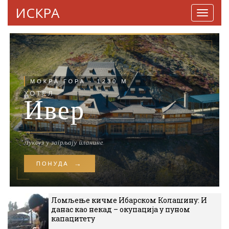
ИСКРА
Навига
Ломљење кичме Ибарском Колашину: И
данас као некад – окупација у пуном
капацитету