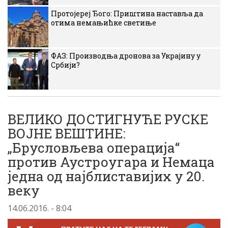
Протојереј Ђого: Приштина наставља да
отима немањићке светиње
ФАЗ: Производња дронова за Украјину у
Србији?
ВЕЛИКО ДОСТИГНУЋЕ РУСКЕ
ВОЈНЕ ВЕШТИНЕ:
„Брусловљева операција“
против Аустроугара и Немаца
једна од најблиставијих у 20.
веку
14.06.2016. - 8:04