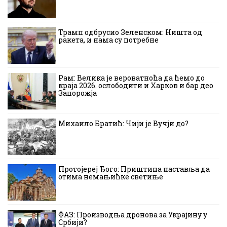
Трамп одбрусио Зеленском: Ништа од
ракета, и нама су потребне
Рам: Велика је вероватноћа да ћемо до
краја 2026. ослободити и Харков и бар део
Запорожја
Михаило Братић: Чији је Вучји до?
Протојереј Ђого: Приштина наставља да
отима немањићке светиње
ФАЗ: Производња дронова за Украјину у
Србији?