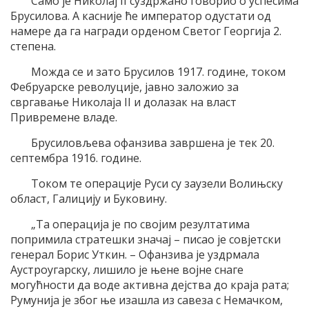
Само је Николај II суздржано говорио о успесима
Брусилова. А касније ће император одустати од
намере да га награди орденом Светог Георгија 2.
степена.
Можда се и зато Брусилов 1917. године, током
Фебруарске револуције, јавно заложио за
свргавање Николаја II и долазак на власт
Привремене владе.
Брусиловљева офанзива завршена је тек 20.
септембра 1916. године.
Током те операције Руси су заузели Волињску
област, Галицију и Буковину.
„Та операција је по својим резултатима
попримила стратешки значај – писао је совјетски
генерал Борис Уткин. – Офанзива је уздрмала
Аустроугарску, лишило је њене војне снаге
могућности да воде активна дејства до краја рата;
Румунија је због ње изашла из савеза с Немачком,