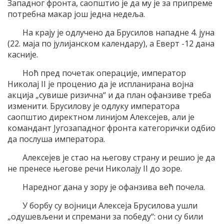
Западног фронта, саопштио је да му је за припреме
потребна макар још једна недеља.
На крају је одлучено да Брусилов нападне 4. јуна
(22. маја по јулијанском календару), а Еверт -12 дана
касније.
Ноћ пред почетак операције, император
Николај II је проценио да је испланирана војна
акција „сувише ризична“ и да план офанзиве треба
изменити. Брусилову је одлуку императора
саопштио директном линијом Алексејев, али је
командант Југозападног фронта категорички одбио
да послуша императора.
Алексејев је стао на његову страну и решио је да
не пренесе његове речи Николају II до зоре.
Наредног дана у зору је офанзива већ почела.
У борбу су војници Алексеја Брусилова ушли
„одушевљени и спремани за победу“: они су били