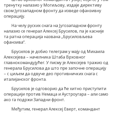
тренутку налазио у Могиљову, издаје директиву
свом Југозападном фронту да изведе офанзивну
операцију.
На челу руских снага на Југозападном фронту
налазио се генерал Алексеј Брусилов, па је касније
та ратна операција названа „Брусиловљева
офанзива“.
Брусилов је добио телеграм у мају од Михаила
Алексејева – начелника Штаба Врховног
главнокомандујућег. У писму је Алексејев тражио од
генерала Брусилова да што пре започне операцију
– с циљем да одвуче део противничких снага с
италијанског фронта.
Брусилов је одговорио да ће хитно приступити
операцији против Немаца и Аустроугара – али само
ако га подржи Западни фронт.
Међутим, генерал Алексеј Еверт, командант