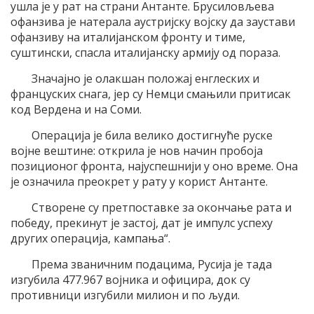
ушла је у рат на страни Антанте. Брусиловљева
офанзива је натерала аустријску војску да заустави
офанзиву на италијанском фронту и тиме,
суштински, спасла италијанску армију од пораза.
Значајно је олакшан положај енглеских и
француских снага, јер су Немци смањили притисак
код Вердена и на Соми.
Операција је била велико достигнуће руске
војне вештине: открила је нов начин пробоја
позиционог фронта, најуспешнији у оно време. Она
је означила преокрет у рату у корист Антанте.
Створене су претпоставке за окончање рата и
победу, прекинут је застој, дат је импулс успеху
других операција, кампања“.
Према званичним подацима, Русија је тада
изгубила 477.967 војника и официра, док су
противници изгубили милион и по људи.