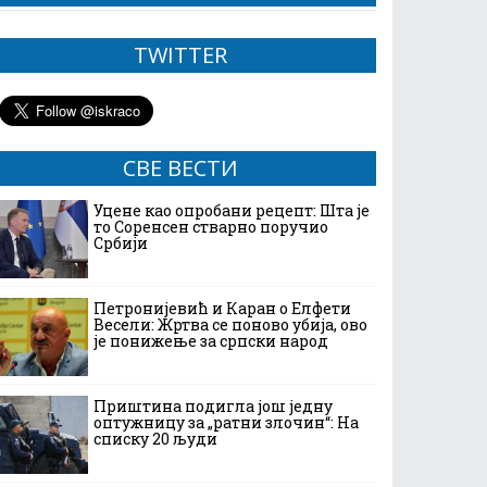
TWITTER
СВЕ ВЕСТИ
Уцене као опробани рецепт: Шта је
то Соренсен стварно поручио
Србији
Петронијевић и Каран о Елфети
Весели: Жртва се поново убија, ово
је понижење за српски народ
Приштина подигла још једну
оптужницу за „ратни злочин“: На
списку 20 људи