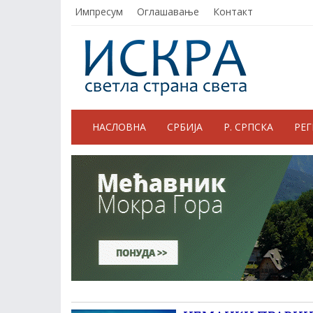
Импресум
Оглашавање
Контакт
НАСЛОВНА
СРБИЈА
Р. СРПСКА
РЕ