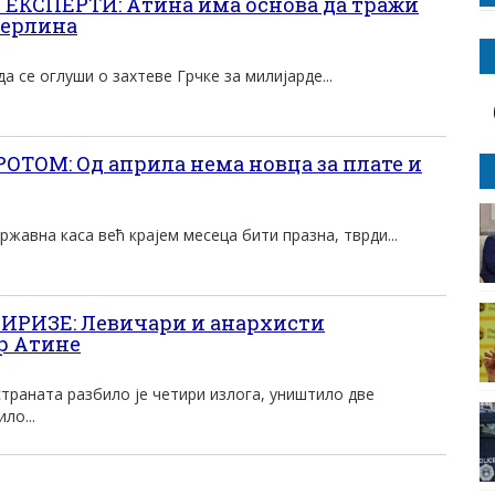
КСПЕРТИ: Атина има основа да тражи
Берлина
а се оглуши о захтеве Грчке за милијарде...
ТОМ: Од априла нема новца за плате и
ржавна каса већ краjем месеца бити празна, тврди...
ИРИЗЕ: Левичари и анархисти
р Атине
траната разбило је четири излога, уништило две
ло...