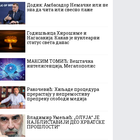
Додик: Амбасадор Немачке или не
зна да чита или свесно лаже
Годишњица Хирошиме и
Нагасакија: Какав је нуклеарни
статус света данас
МАКСИМ ТОМИЋ: Вештачка
интелигенција, Мегалополис
Ракочевић: Хиљаде процедура
прерастају у непремостиву
препреку слободи медија
Владимир Умељић: „ОЛУЈА“ ЈЕ
НАЈБЛИСТАВИЈИ ДЕО ХРВАТСКЕ
ПРОШЛОСТИ“