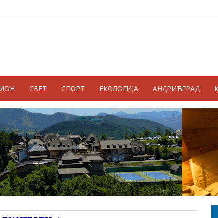
ГИОН
СВЕТ
СПОРТ
ЕКОЛОГИЈА
АНДРИЋГРАД