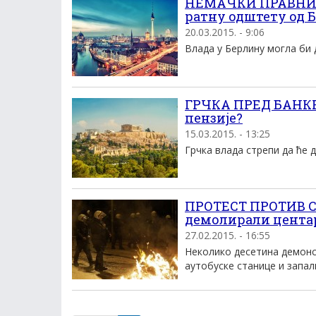
НЕМАЧКИ ПРАВНИ Е
ратну одштету од 
20.03.2015. - 9:06
Влада у Берлину могла би д
ГРЧКА ПРЕД БАНКРО
пензије?
15.03.2015. - 13:25
Грчка влада стрепи да ће д
ПРОТЕСТ ПРОТИВ С
демолирали цента
27.02.2015. - 16:55
Неколико десетина демонс
аутобуске станице и запали