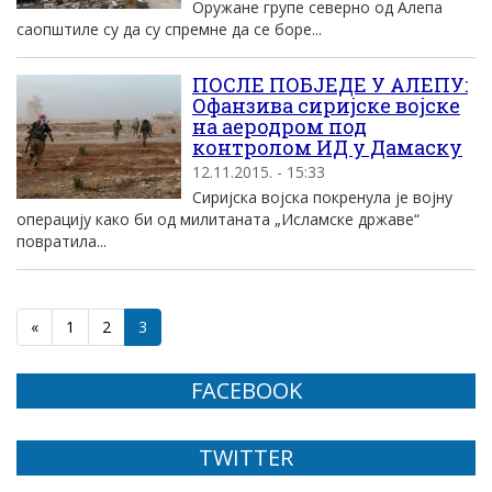
Оружане групе северно од Алепа
саопштиле су да су спремне да се боре...
ПОСЛЕ ПОБЈЕДЕ У АЛЕПУ:
Офанзива сиријске војске
на аеродром под
контролом ИД у Дамаску
12.11.2015. - 15:33
Сиријска војска покренула је војну
операцију како би од милитаната „Исламске државе“
повратила...
«
1
2
3
FACEBOOK
TWITTER