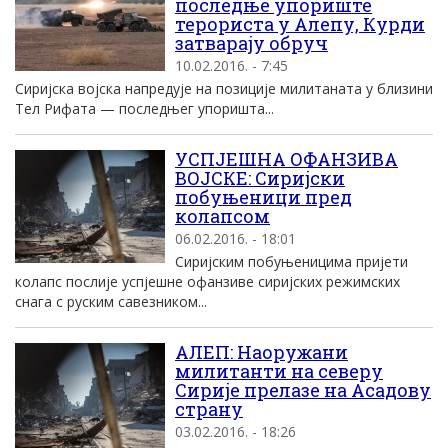
последње упориште
терориста у Алепу, Курди
затварају обруч
10.02.2016. - 7:45
Сиријска војска напредује на позиције милитаната у близини
Тел Рифата — последњег упоришта...
УСПЈЕШНА ОФАНЗИВА
ВОЈСКЕ: Сиријски
побуњеници пред
колапсом
06.02.2016. - 18:01
Сиријским побуњеницима пријети
колапс послије успјешне офанзиве сиријских режимских
снага с руским савезником...
АЛЕП: Наоружани
милитанти на северу
Сирије прелазе на Асадову
страну
03.02.2016. - 18:26