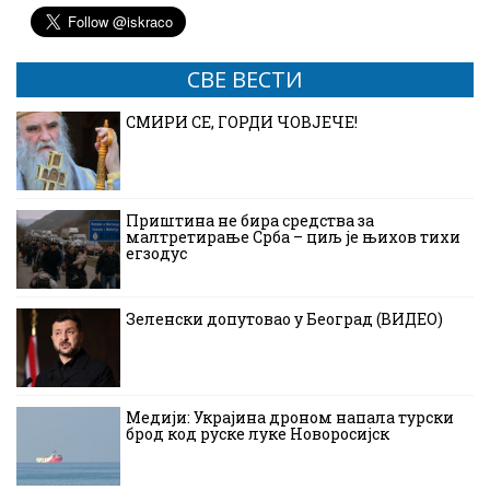
СВЕ ВЕСТИ
СМИРИ СЕ, ГОРДИ ЧОВЈЕЧЕ!
Приштина не бира средства за
малтретирање Срба – циљ је њихов тихи
егзодус
Зеленски допутовао у Београд (ВИДЕО)
Медији: Украјина дроном напала турски
брод код руске луке Новоросијск