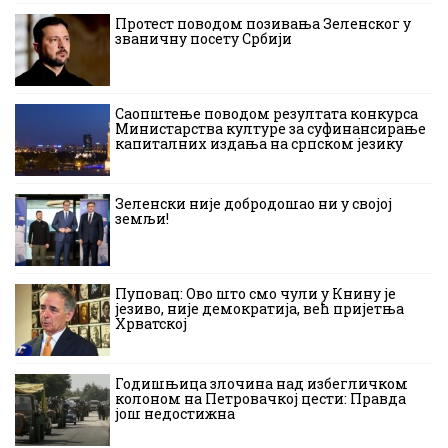
Протест поводом позивања Зеленског у
званичну посету Србији
Саопштење поводом резултата конкурса
Министарства културе за суфинансирање
капиталних издања на српском језику
Зеленски није добродошао ни у својој
земљи!
Пуповац: Ово што смо чули у Книну је
језиво, није демократија, већ пријетња
Хрватској
Годишњица злочина над избегличком
колоном на Петровачкој цести: Правда
још недостижна