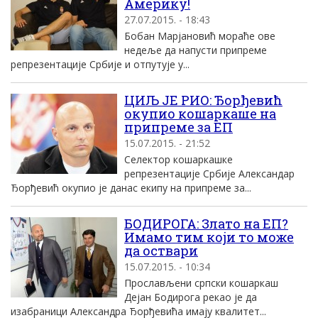
Америку!
27.07.2015. - 18:43
Бобан Марјановић мораће ове
недеље да напусти припреме
репрезентације Србије и отпутује у...
ЦИЉ ЈЕ РИО: Ђорђевић
окупио кошаркаше на
припреме за ЕП
15.07.2015. - 21:52
Селектор кошаркашке
репрезентације Србије Александар
Ђорђевић окупио је данас екипу на припреме за...
БОДИРОГА: Злато на ЕП?
Имамо тим који то може
да оствари
15.07.2015. - 10:34
Прослављени српски кошаркаш
Дејан Бодирога рекао је да
изабраници Александра Ђорђевића имају квалитет...