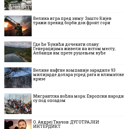
Велика игра пред зиму: Зашто Кијев
тражи прекид борби док фронт гори
Где ће Ђукићи дочекати славу:
Генерацијама живели на истом месту,
Албанци им прете рушењем куће
Велике нафтне компаније зарадиле 93
милијарде долара усред рата и климатске
кризе
Мигрантска ноћна мора: Европски народи
су под опсадом
О. Андреј Ткачов: ДУГОТРАЈНИ
ИНТЕРДИКТ