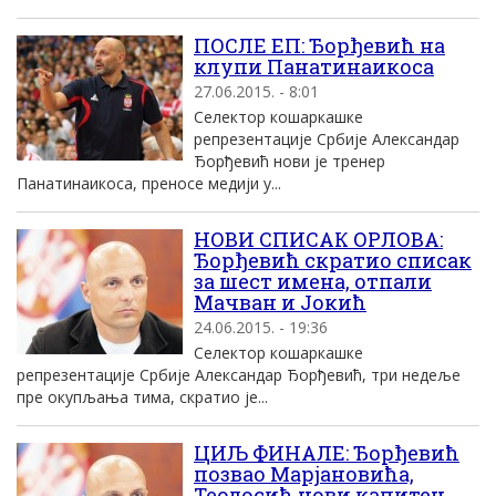
ПОСЛЕ ЕП: Ђорђевић на
клупи Панатинаикоса
27.06.2015. - 8:01
Селектор кошаркашке
репрезентације Србије Александар
Ђорђевић нови је тренер
Панатинаикоса, преносе медији у...
НОВИ СПИСАК ОРЛОВА:
Ђорђевић скратио списак
за шест имена, отпали
Мачван и Јокић
24.06.2015. - 19:36
Селектор кошаркашке
репрезентације Србије Александар Ђорђевић, три недеље
пре окупљања тима, скратио је...
ЦИЉ ФИНАЛЕ: Ђорђевић
позвао Марјановића,
Теодосић нови капитен