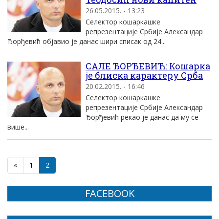
26.05.2015. - 13:23
Селектор кошаркашке
репрезентације Србије Александар
Ђорђевић објавио је данас шири списак од 24...
САЛЕ ЂОРЂЕВИЋ: Кошарка
је блиска карактеру Срба
20.02.2015. - 16:46
Селектор кошаркашке
репрезентације Србије Александар
Ђорђевић рекао је данас да му се
више...
«
1
2
FACEBOOK