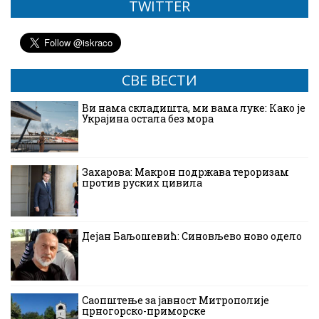
TWITTER
СВЕ ВЕСТИ
Ви нама складишта, ми вама луке: Како је
Украјина остала без мора
Захарова: Макрон подржава тероризам
против руских цивила
Дејан Баљошевић: Синовљево ново одело
Саопштење за јавност Митрополије
црногорско-приморске