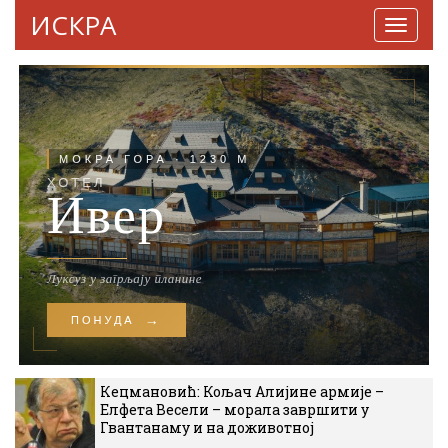
ИСКРА
Навига
Кецмановић: Кољач Алијине армије –
Елфета Весели – морала завршити у
Гвантанаму и на доживотној