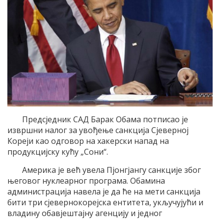
Предсједник САД Барак Обама потписао је
извршни налог за увођење санкција Сјеверној
Кореји као одговор на хакерски напад на
продукцијску кућу „Сони“.
Америка је већ увела Пјонгјангу санкције због
његовог нуклеарног програма. Обамина
администрација навела је да ће на мети санкција
бити три сјевернокорејска ентитета, укључујући и
владину обавјештајну агенцију и једног