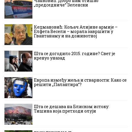
Чанковић: Добро нам отишао
„председниче“ Зеленски
Кецмановић: Кољач Алијине армије –
Елфета Весели – морала завршити у
Гвантанаму и на доживотној
Шта се догодило 2015. године? Свет је
кренуо уназад
Европа између жеља и стварности: Како се
решити „Палантира“?
Шта се дешава на Блиском истоку:
Тишина која претходи олуји