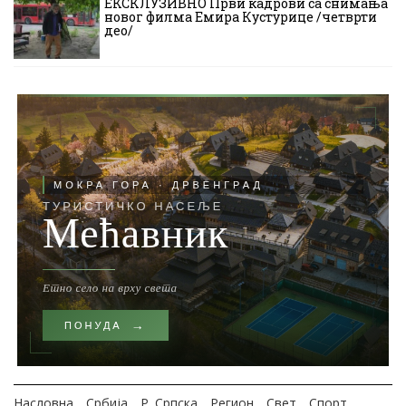
ЕКСКЛУЗИВНО Први кадрови са снимања
новог филма Емира Кустурице /четврти
део/
Насловна
Србија
Р. Српска
Регион
Свет
Спорт