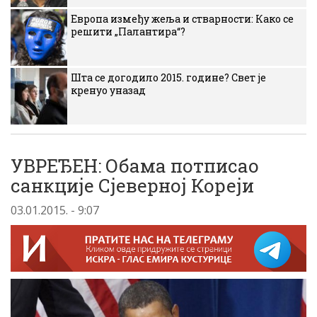
Европа између жеља и стварности: Како се
решити „Палантира“?
Шта се догодило 2015. године? Свет је
кренуо уназад
УВРЕЂЕН: Обама потписао
санкције Сјеверној Кореји
03.01.2015. - 9:07