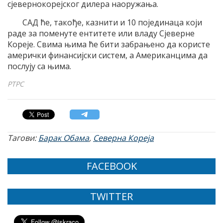
сјевернокорејског дилера наоружања.
САД ће, такође, казнити и 10 појединаца који
раде за поменуте ентитете или владу Сјеверне
Кореје. Свима њима ће бити забрањено да користе
амерички финансијски систем, а Американцима да
послују са њима.
РТРС
Тагови:
Барак Обама
,
Северна Кореја
FACEBOOK
TWITTER