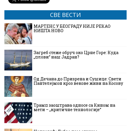
СВЕ ВЕСТИ
МАРТЕНС У БЕОГРАДУ НИЈЕ РЕКАО
НИШТА НОВО
Загреб стеже обруч око Црне Горе: Куда
„плови“ наш Јадран?
Од Дечана до Призрена и Сушице: Свети
Пантелејмон кроз векове живи на Косову
Трамп заоштрава односе са Кином на
мети – „критичне технологије“