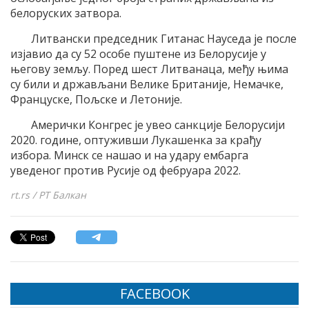
белоруских затвора.
Литвански председник Гитанас Науседа је после
изјавио да су 52 особе пуштене из Белорусије у
његову земљу. Поред шест Литванаца, међу њима
су били и држављани Велике Британије, Немачке,
Француске, Пољске и Летоније.
Амерички Конгрес је увео санкције Белорусији
2020. године, оптуживши Лукашенка за крађу
избора. Минск се нашао и на удару ембарга
уведеног против Русије од фебруара 2022.
rt.rs / РТ Балкан
FACEBOOK