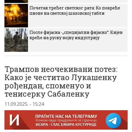
Почетак трећег светског рата: Ко покреће
пионе на светској шаховској табли
После фијаска -„специјални фијаско“: Кијев
креће на руску војну индустрију
Трампов неочекивани потез:
Како је честитао Лукашенку
рођендан, споменуо и
тенисерку Сабаленку
11.09.2025. - 15:24