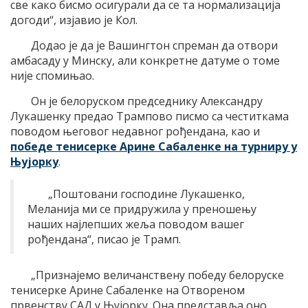
све како бисмо осигурали да се та нормализација
догоди“, изјавио је Кол.
Додао је да је Вашингтон спреман да отвори
амбасаду у Минску, али конкретне датуме о томе
није спомињао.
Он је белоруском председнику Александру
Лукашенку предао Трампово писмо са честиткама
поводом његовог недавног рођендана, као и
победе тенисерке Арине Сабаленке на турниру у
Њујорку
.
„Поштовани господине Лукашенко,
Меланија ми се придружила у преношењу
наших најлепших жеља поводом вашег
рођендана“, писао је Трамп.
„Признајемо величанствену победу белоруске
тенисерке Арине Сабаленке на Отвореном
првенству САД у Њујорку. Она представља оно