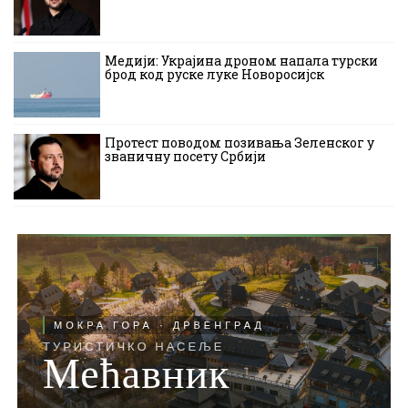
Медији: Украјина дроном напала турски
брод код руске луке Новоросијск
Протест поводом позивања Зеленског у
званичну посету Србији