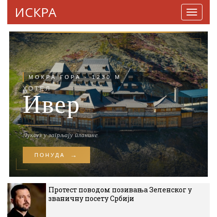
ИСКРА
Навига
Протест поводом позивања Зеленског у
званичну посету Србији