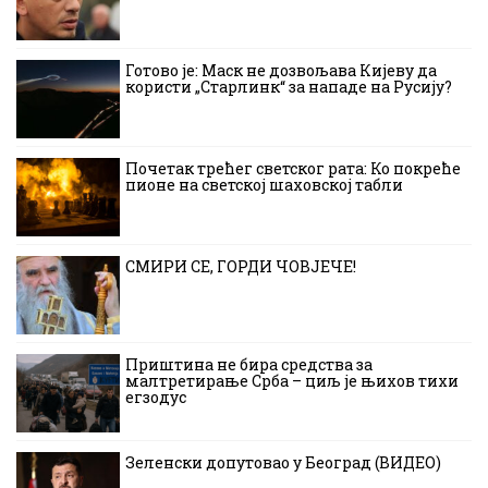
Готово је: Маск не дозвољава Кијеву да
користи „Старлинк“ за нападе на Русију?
Почетак трећег светског рата: Ко покреће
пионе на светској шаховској табли
СМИРИ СЕ, ГОРДИ ЧОВЈЕЧЕ!
Приштина не бира средства за
малтретирање Срба – циљ је њихов тихи
егзодус
Зеленски допутовао у Београд (ВИДЕО)