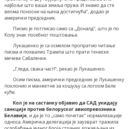
најбоље што ваша земља пружа. И знамо да сте
веома поносни на њена достигнућа“, додао је
амерички председник.
Писмо је потписао само са „Доналд“, што је по
Колу знак посебног поштовања.
Лукашенко је са осмехом пропратио читање
писма и похвалио Трампа што прати тениске
мечеве Сабаленке.
„Гледа, свака част!“, рекао је Лукашенко.
Осим писма, амерички председник је Лукашенку
поклонио и манжетне за кошуљу са логоом Беле
куће.
Кол је на састанку објавио да САД укидају
санкције против белоруског авиопревозника
Белавије
, и да је то „само почетак“ нормализације
односа. Америчка делегација је заузврат тражила
ослобађање једног броја страних држављана из