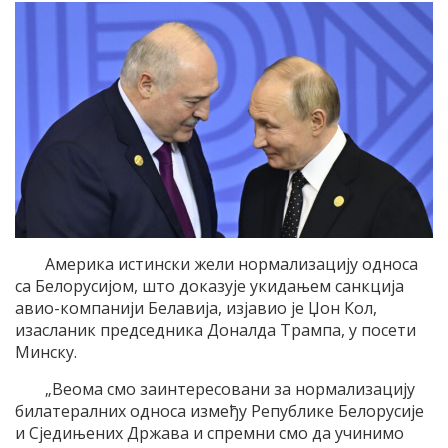
Америка истински жели нормализацију односа
са Белорусијом, што доказује укидањем санкција
авио-компанији Белавија, изјавио је Џон Кол,
изасланик председника Доналда Трампа, у посети
Минску.
„Веома смо заинтересовани за нормализацију
билатералних односа између Републике Белорусије
и Сједињених Држава и спремни смо да учинимо