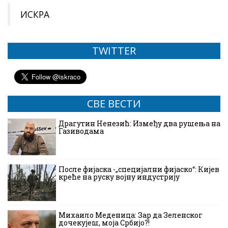
ИСКРА
TWITTER
СВЕ ВЕСТИ
Драгутин Ненезић: Између два рушења на
Газиводама
После фијаска -„специјални фијаско“: Кијев
креће на руску војну индустрију
Михаило Меденица: Зар да Зеленског
дочекујеш, моја Србијо?!