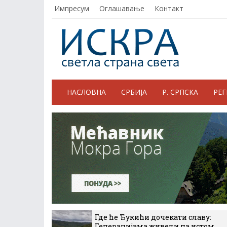
Импресум
Оглашавање
Контакт
НАСЛОВНА
СРБИЈА
Р. СРПСКА
РЕ
Где ће Ђукићи дочекати славу:
Генерацијама живели на истом