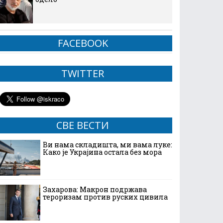
FACEBOOK
TWITTER
СВЕ ВЕСТИ
Ви нама складишта, ми вама луке:
Како је Украјина остала без мора
Захарова: Макрон подржава
тероризам против руских цивила