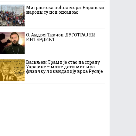
Мигрантска ноћна мора: Европски
народи су под опсадом
О. Андреј Ткачов: ДУГОТРАЈНИ
ИНТЕРДИКТ
Васиљев: Трамп је стао на страну
Украјине – може дати миг и за
физичку ликвидацију врха Русије