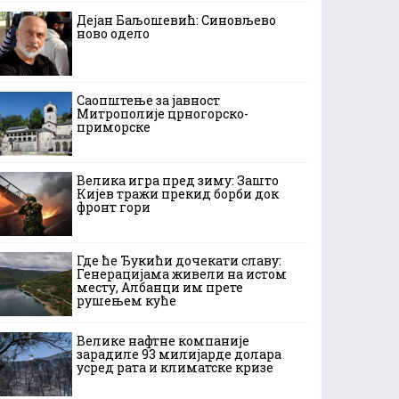
Дејан Баљошевић: Синовљево
ново одело
Саопштење за јавност
Митрополије црногорско-
приморске
Велика игра пред зиму: Зашто
Кијев тражи прекид борби док
фронт гори
Где ће Ђукићи дочекати славу:
Генерацијама живели на истом
месту, Албанци им прете
рушењем куће
Велике нафтне компаније
зарадиле 93 милијарде долара
усред рата и климатске кризе