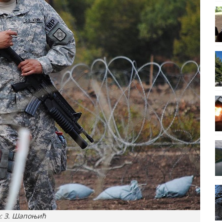
: З. Шапоњић