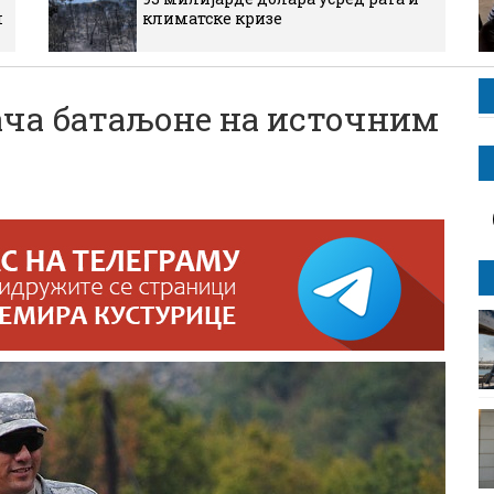
м
климатске кризе
ача батаљоне на источним