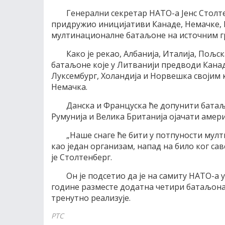
Генерални секретар НАТО-а Јенс Столте
придружио иницијативи Канаде, Немачке, 
мултинационалне батаљоне на источним г
Како је рекао, Албанија, Италија, Пољ
батаљоне које у Литванији предводи Канада
Луксембург, Холандија и Норвешка својим
Немачка.
Данска и Француска ће допунити батаљ
Румунија и Велика Британија ојачати амер
„Наше снаге ће бити у потпуности мул
као један организам, напад на било ког сав
је Столтенберг.
Он је подсетио да је на самиту НАТО-а
године разместе додатна четири батаљона,
тренутно реализује.
РТС