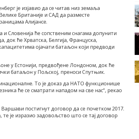
нберг је изјавио да се читав низ земаља
Велике Британије и САД да разместе
раницама Алијансе.
ска и Словенија ће сопственим снагама допунити
, док ће Хрватска, Белгија, Француска,
 капацитетима ојачати батаљон који предводи
оне у Естонији, предвођене Лондоном, док ће
ички батаљон у Пољској, преноси Спутњик.
тинационалне. То је доказ да НАТО функционише
езника ће се сматрати нападом на све нас“, рекао
 у Варшави постигнут договор да се почетком 2017.
 те је изразио задовољство што се тај договор