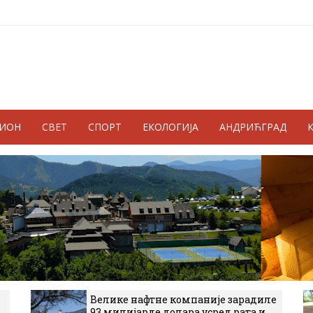
ГИОН
СВЕТ
СПОРТ
ЕКОЛОГИЈА
АНДРИЋГРАД
Велике нафтне компаније зарадиле
93 милијарде долара усред рата и