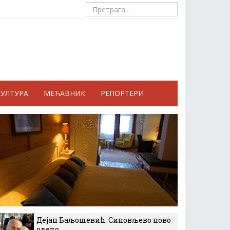
КУЛТУРА
МЕЋАВНИК
РЕПОРТЕРИ
Дејан Баљошевић: Синовљево ново
одело