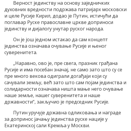
Верност јединству на основу заједничких
духовних вредности подржава патријарх московски
и целе Русије Кирил, додао је Путин, истичући да
поглавар Руске православне цркве доприноси
јединству и дијалогу унутар руског народа.
Он је још једном истакао да сам концепт
јединства означава очување Русије и њеног
суверенитета.
„Наравно, ово је, пре свега, празник грађана
Русије и има посебан значај, не само зато што су се
пре много векова одиграли догађаји који су
сачували земљу, већ зато што сам појам јединства и
солидарности означава ништа мање него очување
наше земље, нашег суверенитета и наше
државности“, закључио је председник Русије.
Путин уручује државна одликовања и награде
за допринос јачању јединства руске нације у
Екатеринској сали Кремља у Москви.