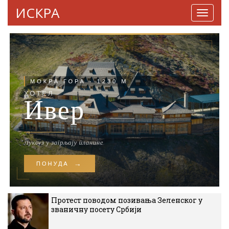
ИСКРА
Навига
Протест поводом позивања Зеленског у
званичну посету Србији