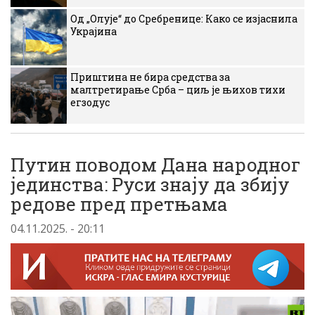
Од „Олује“ до Сребренице: Како се изјаснила
Украјина
Приштина не бира средства за
малтретирање Срба – циљ је њихов тихи
егзодус
Путин поводом Дана народног
јединства: Руси знају да збију
редове пред претњама
04.11.2025. - 20:11