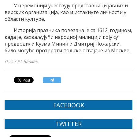
У церемонији учествују представници јавних и
верских организација, као и истакнуте личности у
области културе.
Историја празника повезана је са 1612. годином,
када је, захваљујући народној милицији коју су
предводили Кузма Минин и Дмитриј Пожарски,
било могуће протерати пољске освајаче из Москве.
rt.rs / РТ Балкан
FACEBOOK
TWITTER