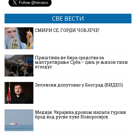
СВЕ ВЕСТИ
СМИРИ СЕ, ГОРДИ ЧОВЈЕЧЕ!
Приштина не бира средства за
малтретирање Срба – циљ је њихов тихи
егзодус
Зеленски допутовао у Београд (ВИДЕО)
Медији: Украјина дроном напала турски
брод код руске луке Новоросијск