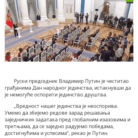
Руски председник Владимир Путин је честитао
грађанима Дан народног јединства, истакнувши да
је немогуће оспорити јединство друштва.
„Вредност нашег јединства је неоспорива.
Умемо да збијемо редове зарад решавања
заједничких задатака пред глобалним изазовима и
претњама, да се заједно радујемо победама,
достигнућима и успесима“, рекао је Путин.