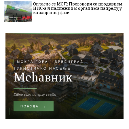
Огласио се МОЛ: Преговори са продавцем
НИС-а и надлежним органима напредују
ка завршној фази