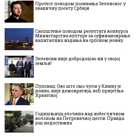
Протест поводом позивања Зеленског у
званичну посету Србији
Саопштење поводом резултата конкурса
Министарства културе за суфинансирање
капиталних издања на српском језику
Зеленски није добродошао ни у својој
земљи!
Пуповац: Ово што смо чули у Книну је
језиво, није демократија, већ пријетња
Хрватској
Годишњица злочина над избегличком
колоном на Петровачкој цести: Правда
још недостижна