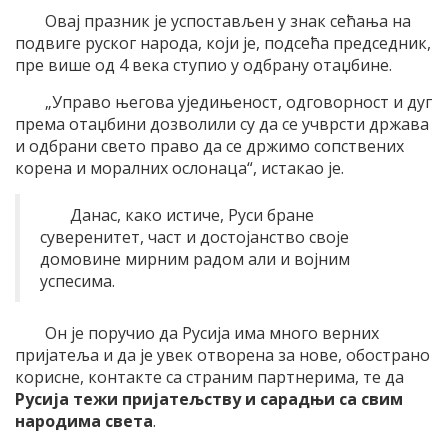
Овај празник је успостављен у знак сећања на
подвиге руског народа, који је, подсећа председник,
пре више од 4 века ступио у одбрану отаџбине.
„Управо његова уједињеност, одговорност и дуг
према отаџбини дозволили су да се учврсти држава
и одбрани свето право да се држимо сопствених
корена и моралних ослонаца“, истакао је.
Данас, како истиче, Руси бране
суверенитет, част и достојанство своје
домовине мирним радом али и војним
успесима.
Он је поручио да Русија има много верних
пријатеља и да је увек отворена за нове, обострано
корисне, контакте са страним партнерима, те да
Русија тежи пријатељству и сарадњи са свим
народима света
.