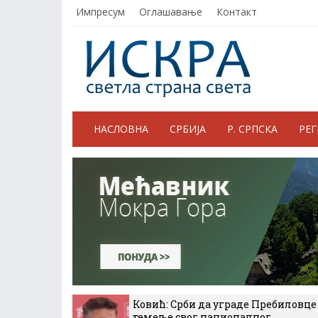
Импресум
Оглашавање
Контакт
НАСЛОВНА
СРБИЈА
Р. СРПСКА
РЕ
Ковић: Срби да уграде Пребиловце
темеље свог националног