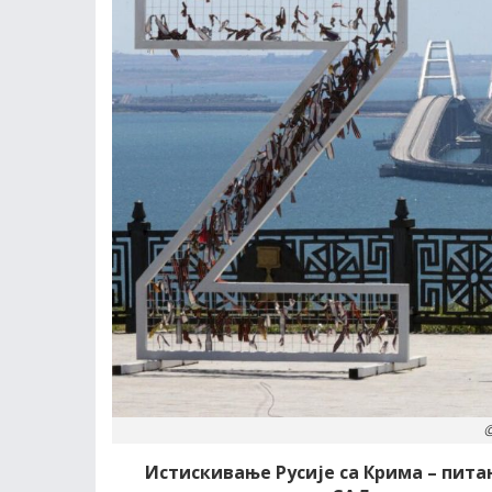
©
Истискивање Русије са Крима – питањ