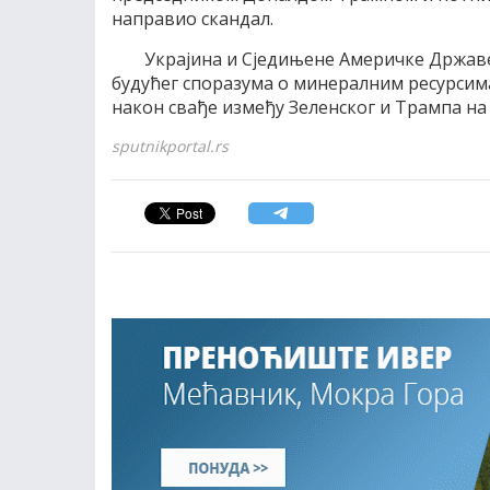
направио скандал.
Украјина и Сједињене Америчке Државе
будућег споразума о минералним ресурсима
након свађе између Зеленског и Трампа на с
sputnikportal.rs