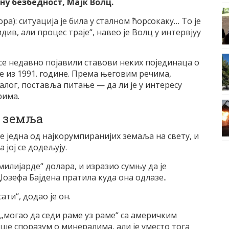
у безбедност, Мајк Волц.
ра): ситуација је била у сталном ћорсокаку… То је
в, али процес траје“, навео је Волц у интервјуу
 се недавно појавили ставови неких појединаца о
е из 1991. године. Према његовим речима,
лог, поставља питање — да ли је у интересу
рима.
а земља
аје једна од најкорумпиранијих земаља на свету, и
јој се додељују.
„милијарде“ долара, и изразио сумњу да је
зефа Бајдена пратила куда она одлазе..
ти“, додао је он.
 „могао да седи раме уз раме“ са америчким
 споразум о минералима, али је уместо тога