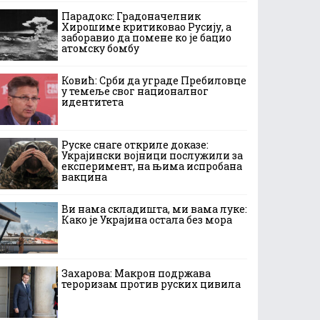
Парадокс: Градоначелник
Хирошиме критиковао Русију, а
заборавио да помене ко је бацио
атомску бомбу
Ковић: Срби да уграде Пребиловце
у темеље свог националног
идентитета
Руске снаге откриле доказе:
Украјински војници послужили за
експеримент, на њима испробана
вакцина
Ви нама складишта, ми вама луке:
Како је Украјина остала без мора
Захарова: Макрон подржава
тероризам против руских цивила