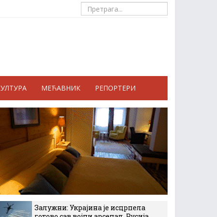
КУЛТУРА
МЕЋАВНИК
РЕПОРТЕРИ
Залужни: Украјина је исцрпела
готово сав војни арсенал, Русија