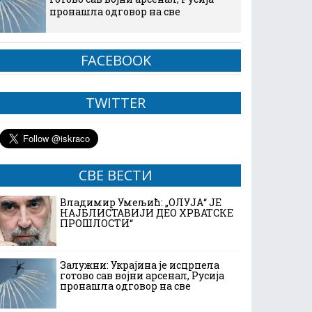
пронашла одговор на све
FACEBOOK
TWITTER
СВЕ ВЕСТИ
Владимир Умељић: „ОЛУЈА“ ЈЕ
НАЈБЛИСТАВИЈИ ДЕО ХРВАТСКЕ
ПРОШЛОСТИ“
Залужни: Украјина је исцрпела
готово сав војни арсенал, Русија
пронашла одговор на све