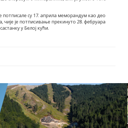
 потписале су 17. априла меморандум као део
, чије је потписивање прекинуто 28. фебруара
астанку у Белој кући.