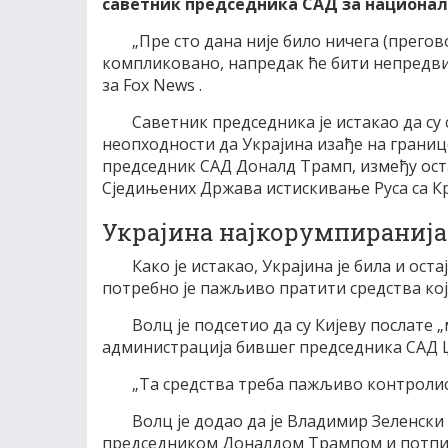
саветник председника САД за националн
„Пре сто дана није било ничега (прегово
компликовано, напредак ће бити непредвиди
за Fox News .
Саветник председника је истакао да су
неопходности да Украјина изађе на границ
председник САД Доналд Трамп, између оста
Сједињених Држава истискивање Руса са К
Украјина најкорумпираниј
Како је истакао, Украјина је била и ост
потребно је пажљиво пратити средства која 
Волц је подсетио да су Кијеву послате 
администрација бившег председника САД Џо
„Та средства треба пажљиво контролиса
Волц је додао да је Владимир Зеленски
председником Доналдом Трампом и потпише