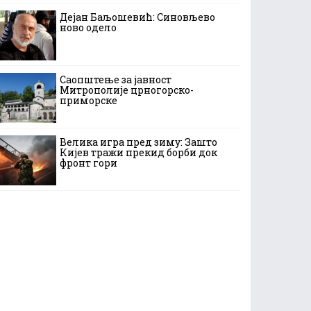
Дејан Баљошевић: Синовљево
ново одело
Саопштење за јавност
Митрополије црногорско-
приморске
Велика игра пред зиму: Зашто
Кијев тражи прекид борби док
фронт гори