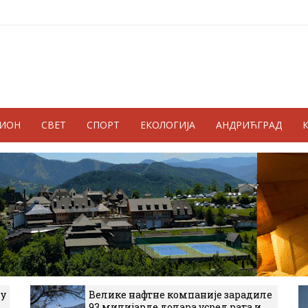
ГИОН
СВЕТ
СПОРТ
ЕКОЛОГИЈА
АНДРИЋГРАД
 у
Велике нафтне компаније зарадиле
93 милијарде долара усред рата и