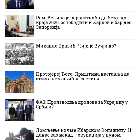
Рам: Велика је вероватноћа да ћемо до
краја 2026. ослободити и Харков и бар део
Запорожја
Михаило Братић: Чији је Вучји до?
Протојереј Ђого: Приштина наставља да
отима немањићке светиње
ФАЗ: Производња дронова за Украјину у
Србији?
Ломљење кичме Ибарском Колашину: И
данас као некад – окупација у пуном
капацитету