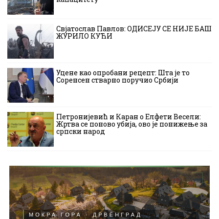
Свјатослав Павлов: ОДИСЕЈУ СЕ НИЈЕ БАШ
ЖУРИЛО КУЋИ
Уцене као опробани рецепт: Шта је то
Соренсен стварно поручио Србији
Петронијевић и Каран о Елфети Весели:
Жртва се поново убија, ово је понижење за
српски народ