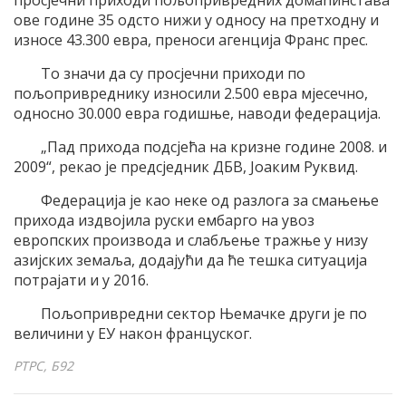
ове године 35 одсто нижи у односу на претходну и
износе 43.300 евра, преноси агенција Франс прес.
То значи да су просјечни приходи по
пољопривреднику износили 2.500 евра мјесечно,
односно 30.000 евра годишње, наводи федерација.
„Пад прихода подсјећа на кризне године 2008. и
2009“, рекао је предсједник ДБВ, Јоаким Руквид.
Федерација је као неке од разлога за смањење
прихода издвојила руски ембарго на увоз
европских производа и слабљење тражње у низу
азијских земаља, додајући да ће тешка ситуација
потрајати и у 2016.
Пољопривредни сектор Њемачке други је по
величини у ЕУ након француског.
РТРС, Б92