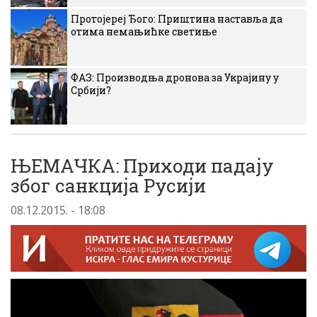
Протојереј Ђого: Приштина наставља да
отима немањићке светиње
ФАЗ: Производња дронова за Украјину у
Србији?
ЊЕМАЧКА: Приходи падају
због санкција Русији
08.12.2015. - 18:08