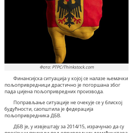
Фото: РТРС/Thinkstock.com
Финансијска ситуација у којој се налазе њемачки
пољопривредници драстично је погоршана због
пада цијена пољопривредних производа.
Поправљање ситуације не очекује се у блиској
будућности, саопштила је федерација
пољопривредника ДБВ.
ДБВ је, у извјештају за 2014/15, израчунао да су
просјечни приходи пољопривредних домаћинстава