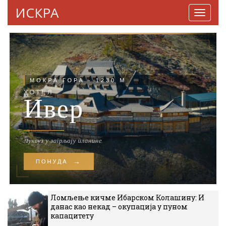
ИСКРА
Навига
Ломљење кичме Ибарском Колашину: И
данас као некад – окупација у пуном
капацитету