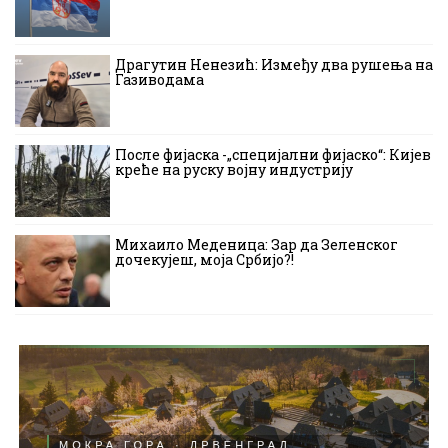
Драгутин Ненезић: Између два рушења на
Газиводама
После фијаска -„специјални фијаско“: Кијев
креће на руску војну индустрију
Михаило Меденица: Зар да Зеленског
дочекујеш, моја Србијо?!