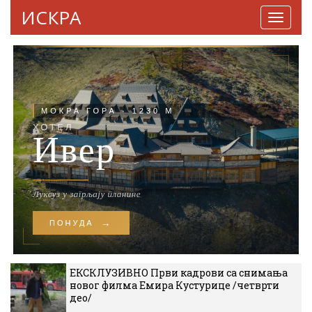
ИСКРА
Навига
ЕКСКЛУЗИВНО Први кадрови са снимања
новог филма Емира Кустурице /четврти
део/