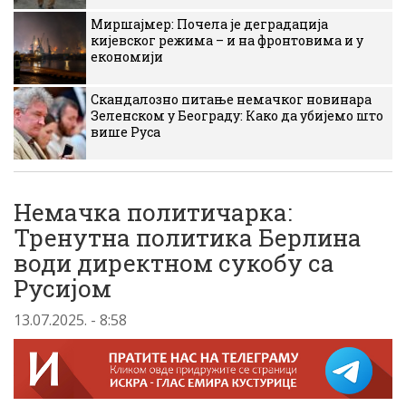
Миршајмер: Почела је деградација
кијевског режима – и на фронтовима и у
економији
Скандалозно питање немачког новинара
Зеленском у Београду: Како да убијемо што
више Руса
Немачка политичарка:
Тренутна политика Берлина
води директном сукобу са
Русијом
13.07.2025. - 8:58