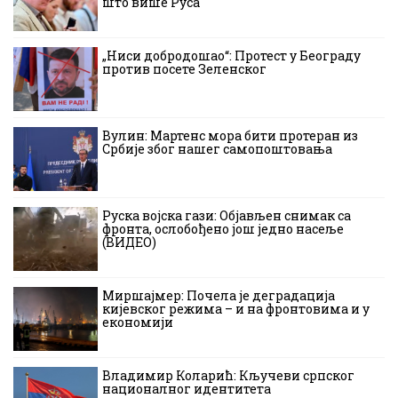
што више Руса
„Ниси добродошао“: Протест у Београду
против посете Зеленског
Вулин: Мартенс мора бити протеран из
Србије због нашег самопоштовања
Руска војска гази: Објављен снимак са
фронта, ослобођено још једно насеље
(ВИДЕО)
Миршајмер: Почела је деградација
кијевског режима – и на фронтовима и у
економији
Владимир Коларић: Кључеви српског
националног идентитета