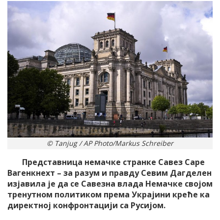
© Tanjug / AP Photo/Markus Schreiber
Представница немачке странке Савез Саре
Вагенкнехт – за разум и правду Севим Дагделен
изјавила је да се Савезна влада Немачке својом
тренутном политиком према Украјини креће ка
директној конфронтацији са Русијом.