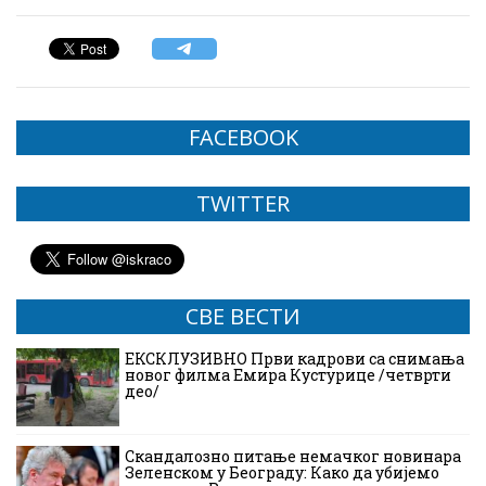
FACEBOOK
TWITTER
СВЕ ВЕСТИ
ЕКСКЛУЗИВНО Први кадрови са снимања
новог филма Емира Кустурице /четврти
део/
Скандалозно питање немачког новинара
Зеленском у Београду: Како да убијемо