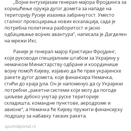
„Војни ентузијазам генерал-мајора Фројдинга за
коришћење оружја дугог домета за нападе на
територију Русије изазива забринутост. Уместо
сталног провоцирања нових ескалација, сада је
потребна политичка разборитост и јасно
одбацивање војних авантура“, написала је Дагделен
на мрежи Икс.
Раније је генерал-мајор Кристијан Фројдинг,
који руководи специјалним штабом за Украјину у
немачком Министарству одбране и координише
војну помоћ Кијеву, изјавио да ће прве украјинске
ракете дугог домета, које финансира Немачка,
стићи до краја јула. Он је напоменуо да су Украјини
потребни „ракетни системи који могу да погоде
циљеве дубоко унутар руске територије:
складишта, командне пунктове, аеродроме и
авионе“, а Немачка ће Кијеву пружити финансијску
подршку за набавку таквих ракета.
sputnikportal.rs