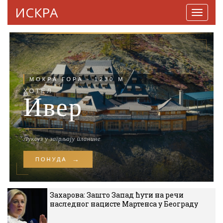
ИСКРА
Навига
Захарова: Зашто Запад ћути на речи
наследног нацисте Мартенса у Београду