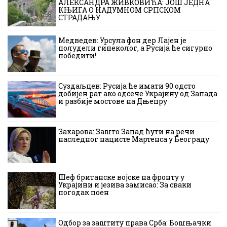
АЛЕКСАНДРА ЖИВКОВИЋА: ЈОШ ЈЕДНА
КЊИГА О НАДУМНОМ СРПСКОМ
СТРАДАЊУ
Медведев: Урсула фон дер Лајен је
полудели гинеколог, а Русија ће сигурно
победити!
Суздаљцев: Русија ће имати 90 одсто
добијен рат ако одсече Украјину од Запада
и разбије мостове на Дњепру
Захарова: Зашто Запад ћути на речи
наследног нацисте Мартенса у Београду
Шеф британске војске на фронту у
Украјини и језива замисао: За сваки
погодак поен
Одбор за заштиту права Срба: Бошњачки