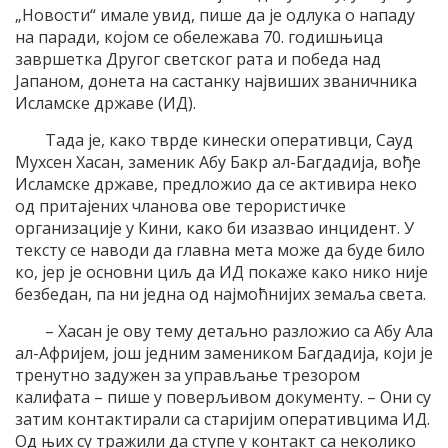
„Новости“ имале увид, пише да је одлука о нападу
на паради, којом се обележава 70. годишњица
завршетка Другог светског рата и победа над
Јапаном, донета на састанку највиших званичника
Исламске државе (ИД).
Тада је, како тврде кинески оперативци, Сауд
Мухсен Хасан, заменик Абу Бакр ал-Багдадија, вође
Исламске државе, предложио да се активира неко
од притајених чланова ове терористичке
организације у Кини, како би изазвао инцидент. У
тексту се наводи да главна мета може да буде било
ко, јер је основни циљ да ИД покаже како нико није
безбедан, па ни једна од најмоћнијих земаља света.
– Хасан је ову тему детаљно разложио са Абу Ала
ал-Афријем, још једним замеником Багдадија, који је
тренутно задужен за управљање трезором
калифата – пише у поверљивом документу. – Они су
затим контактирали са старијим оперативцима ИД.
Од њих су тражили да ступе у контакт са неколико