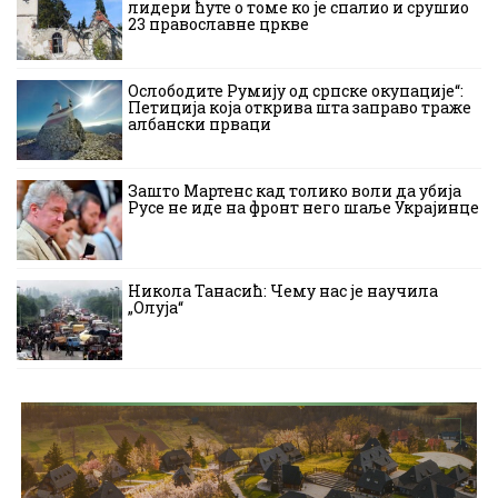
лидери ћуте о томе ко је спалио и срушио
23 православне цркве
Ослободите Румију од српске окупације“:
Петиција која открива шта заправо траже
албански прваци
Зашто Мартенс кад толико воли да убија
Русе не иде на фронт него шаље Украјинце
Никола Танасић: Чему нас је научила
„Олуја“