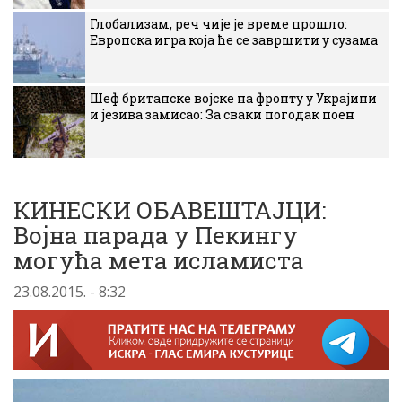
Глобализам, реч чије је време прошло:
Европска игра која ће се завршити у сузама
Шеф британске војске на фронту у Украјини
и језива замисао: За сваки погодак поен
КИНЕСКИ ОБАВЕШТАЈЦИ:
Војна парада у Пекингу
могућа мета исламиста
23.08.2015. - 8:32