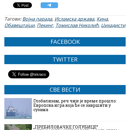
Тагови:
Војна парада
,
Исламска држава
,
Кина
,
Обавештајци
,
Пекинг
,
Томислав Николић
,
Џихадисти
FACEBOOK
TWITTER
СВЕ ВЕСТИ
Глобализам, реч чије је време прошло:
Европска игра која ће се завршити у
сузама
„ПРЕБИЛОВАЧКЕ ГОЛУБИЦЕ“