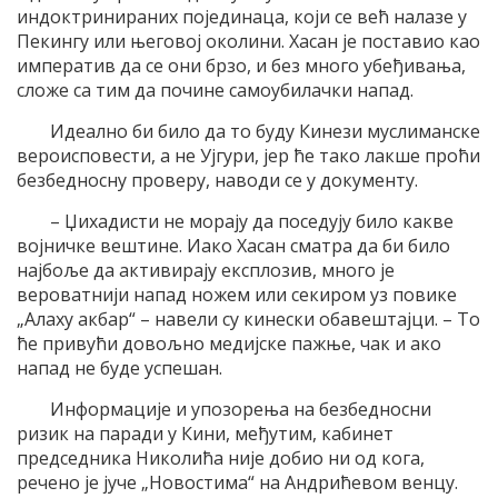
индоктринираних појединаца, који се већ налазе у
Пекингу или његовој околини. Хасан је поставио као
императив да се они брзо, и без много убеђивања,
сложе са тим да почине самоубилачки напад.
Идеално би било да то буду Кинези муслиманске
вероисповести, а не Ујгури, јер ће тако лакше проћи
безбедносну проверу, наводи се у документу.
– Џихадисти не морају да поседују било какве
војничке вештине. Иако Хасан сматра да би било
најбоље да активирају експлозив, много је
вероватнији напад ножем или секиром уз повике
„Алаху акбар“ – навели су кинески обавештајци. – То
ће привући довољно медијске пажње, чак и ако
напад не буде успешан.
Информације и упозорења на безбедносни
ризик на паради у Кини, међутим, кабинет
председника Николића није добио ни од кога,
речено је јуче „Новостима“ на Андрићевом венцу.