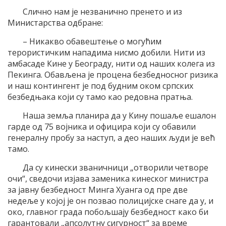
Слично нам је незванично пренето и из
Министарства одбране:
– Никакво обавештење о могућим
терористичким нападима нисмо добили. Нити из
амбасаде Кине у Београду, нити од наших колега из
Пекинга. Обављена је процена безбедносног ризика
и наш контингент је под будним оком српских
безбедњака који су тамо као редовна пратња.
Наша земља планира да у Кину пошаље ешалон
гарде од 75 војника и официра који су обавили
генералну пробу за наступ, а део наших људи је већ
тамо.
Да су кинески званичници „отворили четворе
очи“, сведочи изјава заменика кинеског министра
за јавну безбедност Минга Хуанга од пре две
недеље у којој је он позвао полицијске снаге да у, и
око, главног града побољшају безбедност како би
гарантовали „апсолутну сигурност“ за време