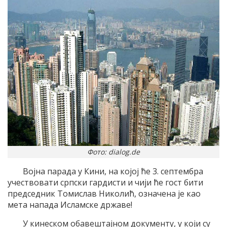
Фото: dialog.de
Војна парада у Кини, на којој ће 3. септембра
учествовати српски гардисти и чији ће гост бити
председник Томислав Николић, означена је као
мета напада Исламске државе!
У кинеском обавештајном документу, у који су