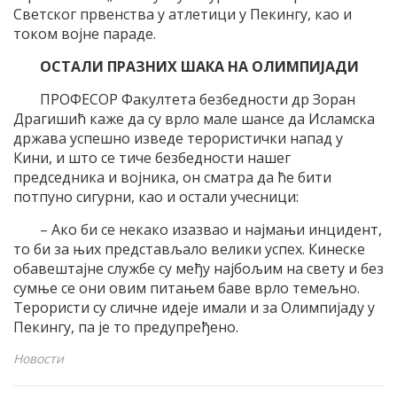
Светског првенства у атлетици у Пекингу, као и
током војне параде.
ОСТАЛИ ПРАЗНИХ ШАКА НА ОЛИМПИЈАДИ
ПРОФЕСОР Факултета безбедности др Зоран
Драгишић каже да су врло мале шансе да Исламска
држава успешно изведе терористички напад у
Кини, и што се тиче безбедности нашег
председника и војника, он сматра да ће бити
потпуно сигурни, као и остали учесници:
– Ако би се некако изазвао и најмањи инцидент,
то би за њих представљало велики успех. Кинеске
обавештајне службе су међу најбољим на свету и без
сумње се они овим питањем баве врло темељно.
Терористи су сличне идеје имали и за Олимпијаду у
Пекингу, па је то предупређено.
Новости