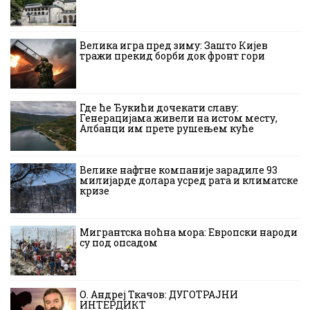
Велика игра пред зиму: Зашто Кијев
тражи прекид борби док фронт гори
Где ће Ђукићи дочекати славу:
Генерацијама живели на истом месту,
Албанци им прете рушењем куће
Велике нафтне компаније зарадиле 93
милијарде долара усред рата и климатске
кризе
Мигрантска ноћна мора: Европски народи
су под опсадом
О. Андреј Ткачов: ДУГОТРАЈНИ
ИНТЕРДИКТ