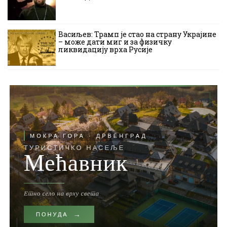
Васиљев: Трамп је стао на страну Украјине
– може дати миг и за физичку
ликвидацију врха Русије