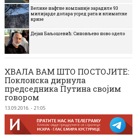
Велике нафтне компаније зарадиле 93
милијарде долара усред рата и климатске
кризе
Дејан Баљошевић: Синовљево ново одело
ХВАЛА ВАМ ШТО ПОСТОЈИТЕ:
Поклонска дирнула
председника Путина својим
говором
13.09.2016. - 21:05