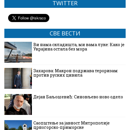
TWITTER
СВЕ ВЕСТИ
Ви нама складишта, ми вама луке: Како је
Украјина остала без мора
Захарова: Макрон подржава тероризам
против руских цивила
Дејан Баљошевић: Синовљево ново одело
Саопштење за јавност Митрополије
црногорско-приморске