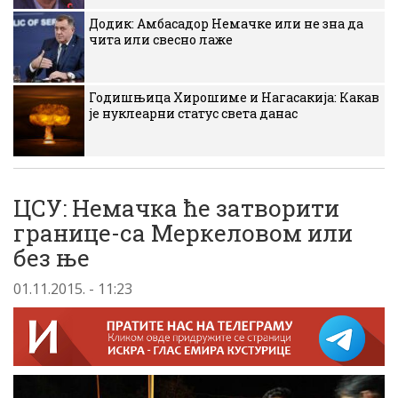
Додик: Амбасадор Немачке или не зна да
чита или свесно лаже
Годишњица Хирошиме и Нагасакија: Какав
је нуклеарни статус света данас
ЦСУ: Немачка ће затворити
границе-са Меркеловом или
без ње
01.11.2015. - 11:23