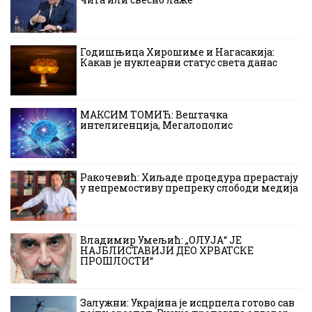
Годишњица Хирошиме и Нагасакија:
Какав је нуклеарни статус света данас
МАКСИМ ТОМИЋ: Вештачка
интелигенција, Мегалополис
Ракочевић: Хиљаде процедура прерастају
у непремостиву препреку слободи медија
Владимир Умељић: „ОЛУЈА“ ЈЕ
НАЈБЛИСТАВИЈИ ДЕО ХРВАТСКЕ
ПРОШЛОСТИ“
Залужни: Украјина је исцрпела готово сав