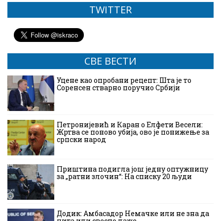
TWITTER
СВЕ ВЕСТИ
Уцене као опробани рецепт: Шта је то
Соренсен стварно поручио Србији
Петронијевић и Каран о Елфети Весели:
Жртва се поново убија, ово је понижење за
српски народ
Приштина подигла још једну оптужницу
за „ратни злочин“: На списку 20 људи
Додик: Амбасадор Немачке или не зна да
чита или свесно лаже