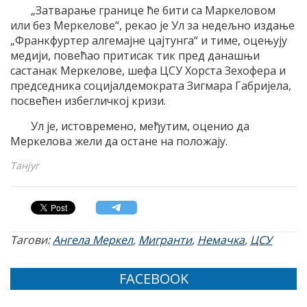
„Затварање границе ће бити са Маркеловом
или без Меркелове“, рекао је Ул за недељно издање
„Франкфуртер алгемајне цајтунга“ и тиме, оцењују
медији, повећао притисак тик пред данашњи
састанак Меркелове, шефа ЦСУ Хорста Зехофера и
председника социјалдемократа Зигмара Габријела,
посвећен избегличкој кризи.
Ул је, истовремено, међутим, оценио да
Меркелова жели да остане на положају.
Танјуг
Тагови:
Ангела Меркел
,
Мигранти
,
Немачка
,
ЦСУ
FACEBOOK