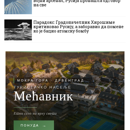
војни арсенал, Русија пронашла одговор
на све
Парадокс: Градоначелник Хирошиме
критиковао Русију, а заборавио да помене
ко је бацио атомску бомбу