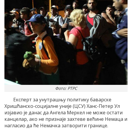
Фото: РТРС
Експерт за унутрашњу политику баварске
Хришћанско-социјалне уније (ЦСУ) Ханс-Петер Ул
изјавио је данас да Ангела Меркел не може остати
канцелар, ако не признаје захтеве већине Немаца и
нагласио да ће Немачка затворити границе.