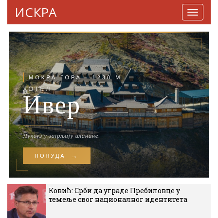
ИСКРА
Навига
Ковић: Срби да уграде Пребиловце у
темеље свог националног идентитета