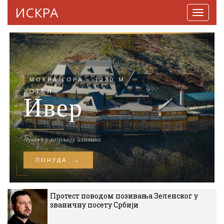
ИСКРА
Навига
Протест поводом позивања Зеленског у
званичну посету Србији