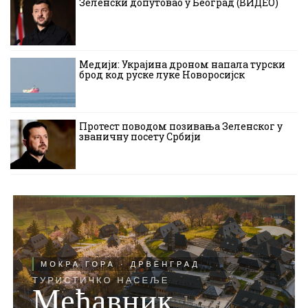
Зеленски допутовао у Београд (ВИДЕО)
Медији: Украјина дроном напала турски
брод код руске луке Новоросијск
Протест поводом позивања Зеленског у
званичну посету Србији