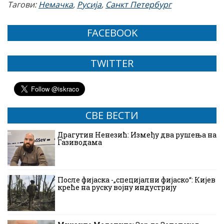
Тагови:
Немачка
,
Русија
,
Санкт Петербург
FACEBOOK
TWITTER
СВЕ ВЕСТИ
Драгутин Ненезић: Између два рушења на
Газиводама
После фијаска -„специјални фијаско“: Кијев
креће на руску војну индустрију