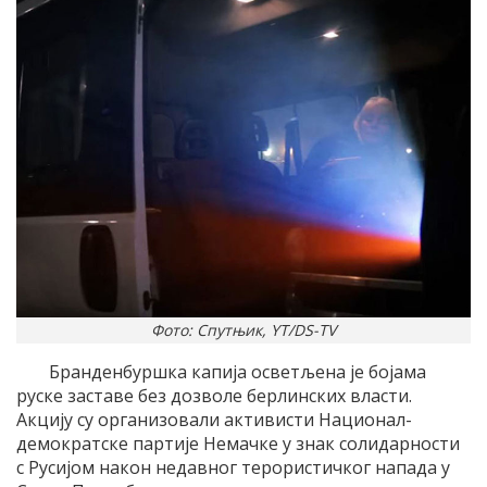
Фото: Спутњик, YT/DS-TV
Бранденбуршка капија осветљена је бојама
руске заставе без дозволе берлинских власти.
Акцију су организовали активисти Национал-
демократске партије Немачке у знак солидарности
с Русијом након недавног терористичког напада у