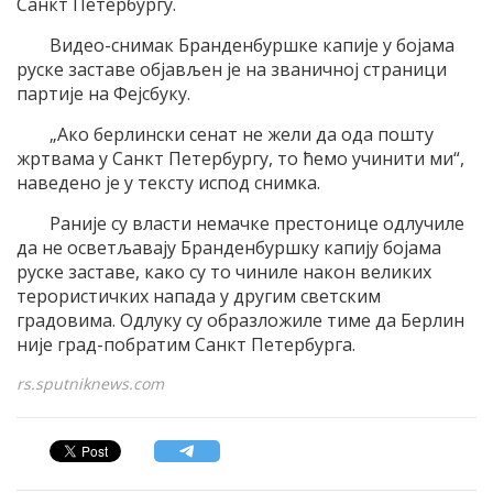
Санкт Петербургу.
Видео-снимак Бранденбуршке капије у бојама
руске заставе објављен је на званичној страници
партије на Фејсбуку.
„Ако берлински сенат не жели да ода пошту
жртвама у Санкт Петербургу, то ћемо учинити ми“,
наведено је у тексту испод снимка.
Раније су власти немачке престонице одлучиле
да не осветљавају Бранденбуршку капију бојама
руске заставе, како су то чиниле након великих
терористичких напада у другим светским
градовима. Одлуку су образложиле тиме да Берлин
није град-побратим Санкт Петербурга.
rs.sputniknews.com