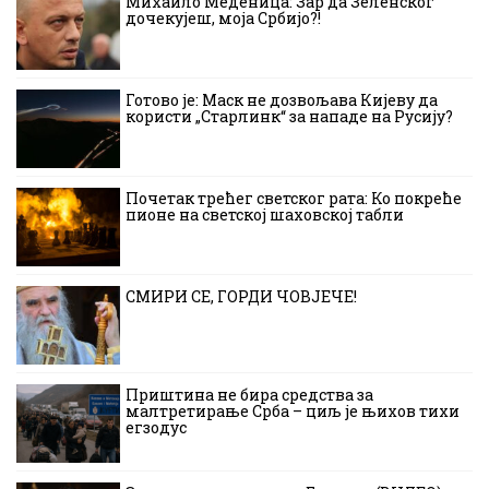
Михаило Меденица: Зар да Зеленског
дочекујеш, моја Србијо?!
Готово је: Маск не дозвољава Кијеву да
користи „Старлинк“ за нападе на Русију?
Почетак трећег светског рата: Ко покреће
пионе на светској шаховској табли
СМИРИ СЕ, ГОРДИ ЧОВЈЕЧЕ!
Приштина не бира средства за
малтретирање Срба – циљ је њихов тихи
егзодус