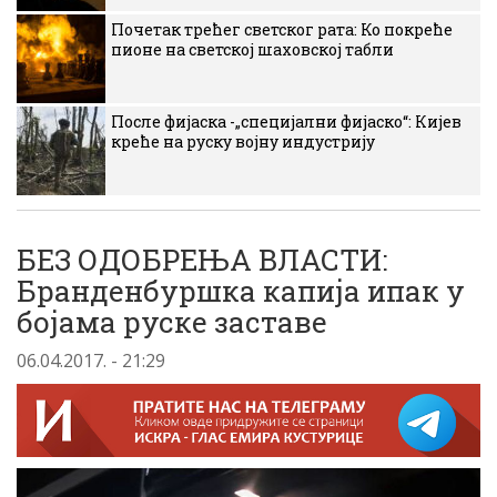
Почетак трећег светског рата: Ко покреће
пионе на светској шаховској табли
После фијаска -„специјални фијаско“: Кијев
креће на руску војну индустрију
БЕЗ ОДОБРЕЊА ВЛАСТИ:
Бранденбуршка капија ипак у
бојама руске заставе
06.04.2017. - 21:29