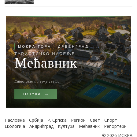
Насловна
Србија
Р. Српска
Регион
Свет
Спорт
Екологија
Андрићград
Култура
Мећавник
Репортери
© 2026 ИСКРА