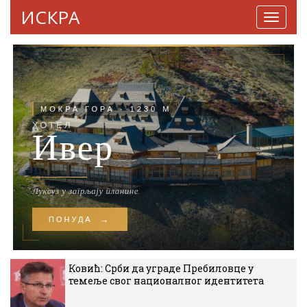
ИСКРА
Навига
Ковић: Срби да уграде Пребиловце у
темеље свог националног идентитета