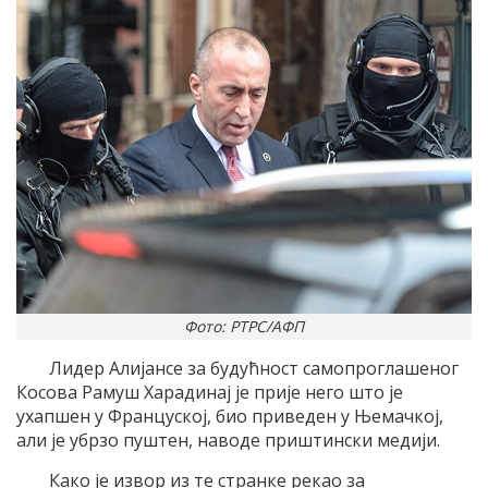
Фото: РТРС/АФП
Лидер Алијансе за будућност самопроглашеног
Косова Рамуш Харадинај је прије него што је
ухапшен у Француској, био приведен у Њемачкој,
али је убрзо пуштен, наводе приштински медији.
Како је извор из те странке рекао за