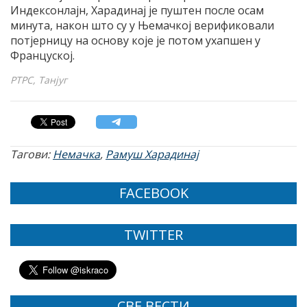
Индексонлајн, Харадинај је пуштен после осам
минута, након што су у Њемачкој верификовали
потјерницу на основу које је потом ухапшен у
Француској.
РТРС, Танјуг
Тагови:
Немачка
,
Рамуш Харадинај
FACEBOOK
TWITTER
СВЕ ВЕСТИ