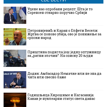
Уцене као опробани рецепт: Шта је то
Соренсен стварно поручио Србији
Петронијевић и Каран о Елфети Весели:
Жртва се поново убија, ово је понижење за
српски народ
Приштина подигла још једну оптужницу
за „ратни злочин“: На списку 20 људи
Додик: Амбасадор Немачке или не зна да
чита или свесно лаже
Годишњица Хирошиме и Нагасакија:
Какав је нуклеарни статус света данас