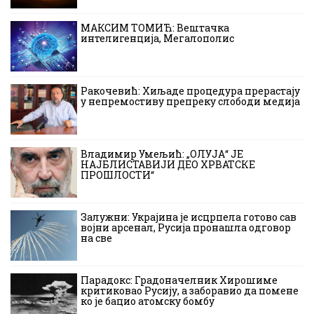
МАКСИМ ТОМИЋ: Вештачка
интелигенција, Мегалополис
Ракочевић: Хиљаде процедура прерастају
у непремостиву препреку слободи медија
Владимир Умељић: „ОЛУЈА“ ЈЕ
НАЈБЛИСТАВИЈИ ДЕО ХРВАТСКЕ
ПРОШЛОСТИ“
Залужни: Украјина је исцрпела готово сав
војни арсенал, Русија пронашла одговор
на све
Парадокс: Градоначелник Хирошиме
критиковао Русију, а заборавио да помене
ко је бацио атомску бомбу