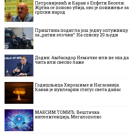
Петронијевић и Каран о Елфети Весели:
Жртва се поново убија, ово је понижење за
српски народ
Приштина подигла још једну оптужницу
за „ратни злочин“: На списку 20 људи
Додик: Амбасадор Немачке или не зна да
чита или свесно лаже
Годишњица Хирошиме и Нагасакија:
Какав је нуклеарни статус света данас
МАКСИМ ТОМИЋ: Вештачка
интелигенција, Мегалополис