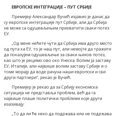
ЕВРОПСКЕ ИНТЕГРАЦИЈЕ – ПУТ СРБИЈЕ
Премијер Александар Вучић изјавио је данас да
су европске интеграције пут Србије, али да Србија
не може са одушевљењем прихватити сваки потез
ЕУ.
„Од мене нећете чути да Србија има друго место
од пута ка ЕУ, то је наш пут, али немојте да тражите
да показујем одушевљење за сваки њихов потез,
као што је рецимо ово око Унеска. Волим ја заставу
ЕУ, Италије, али највише волим заставу Србије и о
томе морају да воде рачуна наши европски и сви
други партнери“, рекао је Вучић.
Премијер је рекао да за Србију економска
ситуација не представља проблем, већ да га
највише плаше политички проблеми које други
изазивају.
„То да ли ће неко да подржава или не подржава