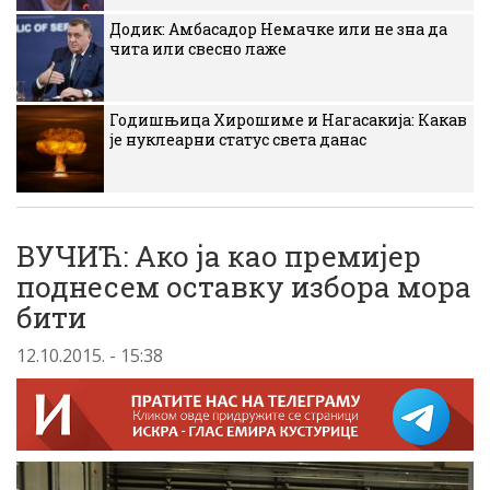
Додик: Амбасадор Немачке или не зна да
чита или свесно лаже
Годишњица Хирошиме и Нагасакија: Какав
је нуклеарни статус света данас
ВУЧИЋ: Ако ја као премијер
поднесем оставку избора мора
бити
12.10.2015. - 15:38