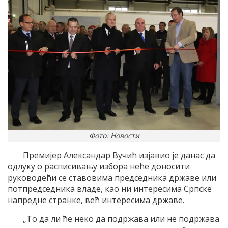
Фото: Новости
Премијер Александар Вучић изјавио је данас да
одлуку о расписивању избора неће доносити
руководећи се ставовима председника државе или
потпредседника владе, као ни интересима Српске
напредне странке, већ интересима државе.
„То да ли ће неко да подржава или не подржава