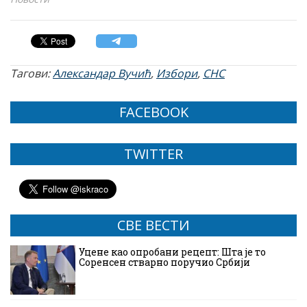
Тагови:
Александар Вучић
,
Избори
,
СНС
FACEBOOK
TWITTER
СВЕ ВЕСТИ
Уцене као опробани рецепт: Шта је то
Соренсен стварно поручио Србији