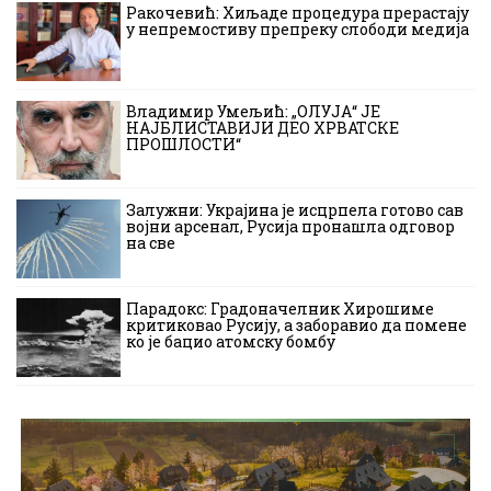
Ракочевић: Хиљаде процедура прерастају
у непремостиву препреку слободи медија
Владимир Умељић: „ОЛУЈА“ ЈЕ
НАЈБЛИСТАВИЈИ ДЕО ХРВАТСКЕ
ПРОШЛОСТИ“
Залужни: Украјина је исцрпела готово сав
војни арсенал, Русија пронашла одговор
на све
Парадокс: Градоначелник Хирошиме
критиковао Русију, а заборавио да помене
ко је бацио атомску бомбу