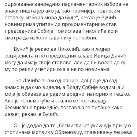
одржавање ванредних парламентарних избора не
значи ништа јер ако ја, као премијер, поднесем
оставку, избора мора да буде“, рекао је Вучић
новинарима упитан да прокоментарише став
председника Србије Томислава Николића који
сматра да избори сада нису потребни.
Вучић је рекао да Николић, као и лидер
социјалиста и потпредседник владе Ивица Дачић
могу да имају своје ставове, али да би волео да су
му то рекли у четири ока а не по новинама.
„За Дачића знам од раније, добро је да сад
знамо и да смо видели, а Владу Србије водим ја и
моја је обавеза да радим вредно, напорно и тешко.
Ако је то немогуће и стално се постављају
бесмислене примедбе, поставља се питање како
даље“, рекао је Вучић.
Он је додао да те „бесмислице“ укључују причу о
стотинама мртвих у Обреновцу, спаљивању лешева