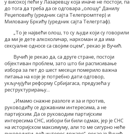
у високој пећи у Лазаревцу која иначе не постоји, па
до тога да треба да се одговара „олошу“ Данилу
Реџеповићу (уредник сајта Телепромптер) и
Миловану Бркићу (уредник сајта Телегртаф).
„То је највећи олош, то су људи који су говорили
да ми је дете алкохоличар, наркоман и да има
сексуалне односе са својим оцем“, рекао је Вучић.
Вучић је рекао да, са друге стране, постоји
објективан проблем, зато што би расписивање
избора за пет до шест месеци померило важна
питања на које је потребно дати одговор,
укључујући реформу Србијагаса, предузећа у
реструктурирању…
„Имамо снажне разлоге и за и против,
руководићу се државним интересима, а не
партијским. Да се руководим партијским
интересима СНС, избори би били одмах, јер је СНС
на историјском максимуму, али то ме сигурно неће
руководити, већ интерес државе“, рекао је Вучић.