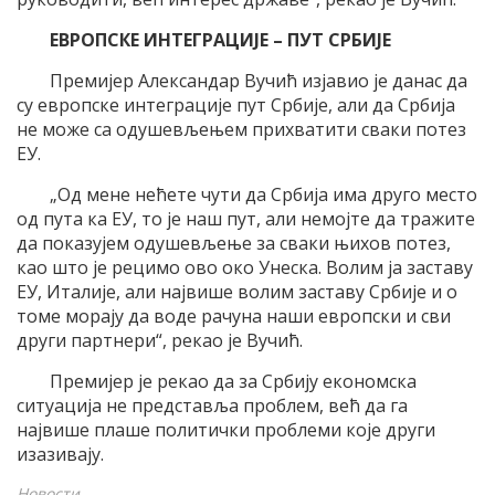
ЕВРОПСКЕ ИНТЕГРАЦИЈЕ – ПУТ СРБИЈЕ
Премијер Александар Вучић изјавио је данас да
су европске интеграције пут Србије, али да Србија
не може са одушевљењем прихватити сваки потез
ЕУ.
„Од мене нећете чути да Србија има друго место
од пута ка ЕУ, то је наш пут, али немојте да тражите
да показујем одушевљење за сваки њихов потез,
као што је рецимо ово око Унеска. Волим ја заставу
ЕУ, Италије, али највише волим заставу Србије и о
томе морају да воде рачуна наши европски и сви
други партнери“, рекао је Вучић.
Премијер је рекао да за Србију економска
ситуација не представља проблем, већ да га
највише плаше политички проблеми које други
изазивају.
Новости