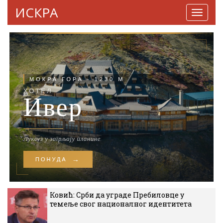
ИСКРА
Навига
Ковић: Срби да уграде Пребиловце у
темеље свог националног идентитета