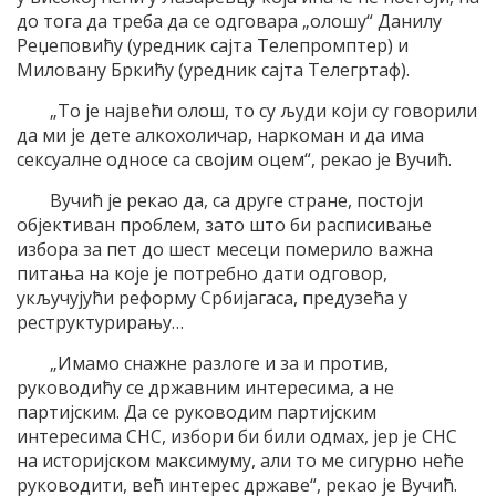
до тога да треба да се одговара „олошу“ Данилу
Реџеповићу (уредник сајта Телепромптер) и
Миловану Бркићу (уредник сајта Телегртаф).
„То је највећи олош, то су људи који су говорили
да ми је дете алкохоличар, наркоман и да има
сексуалне односе са својим оцем“, рекао је Вучић.
Вучић је рекао да, са друге стране, постоји
објективан проблем, зато што би расписивање
избора за пет до шест месеци померило важна
питања на које је потребно дати одговор,
укључујући реформу Србијагаса, предузећа у
реструктурирању…
„Имамо снажне разлоге и за и против,
руководићу се државним интересима, а не
партијским. Да се руководим партијским
интересима СНС, избори би били одмах, јер је СНС
на историјском максимуму, али то ме сигурно неће
руководити, већ интерес државе“, рекао је Вучић.