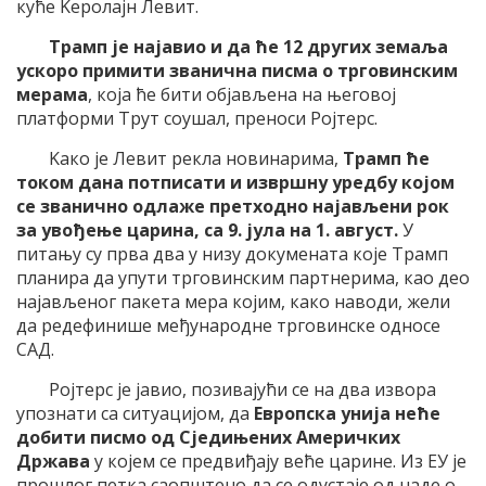
куће Kеролајн Левит.
Трамп је најавио и да ће 12 других земаља
ускоро примити званична писма о трговинским
мерама
, која ће бити објављена на његовој
платформи Трут соушал, преноси Ројтерс.
Kако је Левит рекла новинарима,
Трамп ће
током дана потписати и извршну уредбу којом
се званично одлаже претходно најављени рок
за увођење царина, са 9. јула на 1. август.
У
питању су прва два у низу докумената које Трамп
планира да упути трговинским партнерима, као део
најављеног пакета мера којим, како наводи, жели
да редефинише међународне трговинске односе
САД.
Ројтерс је јавио, позивајући се на два извора
упознати са ситуацијом, да
Европска унија неће
добити писмо од Сједињених Америчких
Држава
у којем се предвиђају веће царине. Из ЕУ је
прошлог петка саопштено да се одустаје од наде о