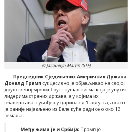
© Jacquelyn Martin (STF)
Председник Сједињених Америчких Држава
Доналд Трамп
сукцесивно је објављивао на својој
друштвеној мрежи Трут соушал писма која је упутио
лидерима страних држава, а у којима их
обавештава о увођењу царина од 1. августа, а како
је раније најављено из Беле куће ради се о око 12
земаља
.
Међу њима је и Србија:
Трамп је