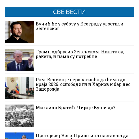
СВЕ ВЕСТИ
Вучић ће у суботу у Београду угостити
Зеленског
Трамп одбрусио Зеленском: Ништа од
ракета, и нама су потребне
Рам: Велика је вероватноћа да ћемо до
краја 2026. ослободити и Харков и бар део
Запорожја
Михаило Братић: Чији је Вучји до?
Протојереј Ђого: Приштина наставља да