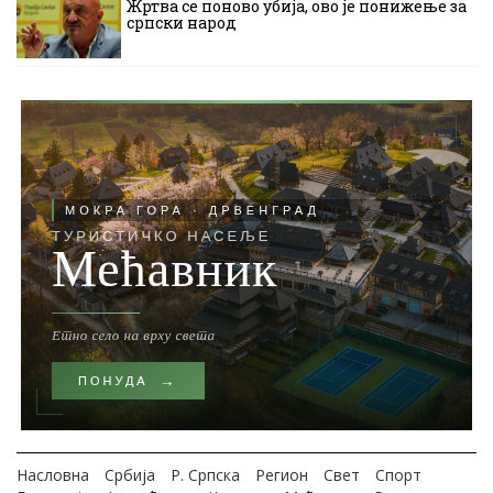
Жртва се поново убија, ово је понижење за
српски народ
Насловна
Србија
Р. Српска
Регион
Свет
Спорт