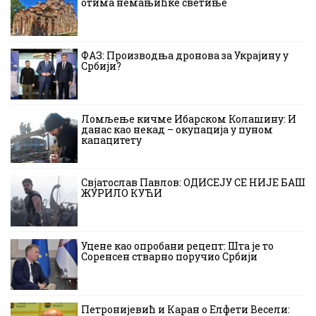
отима немањићке светиње
ФАЗ: Производња дронова за Украјину у
Србији?
Ломљење кичме Ибарском Колашину: И
данас као некад – окупација у пуном
капацитету
Свјатослав Павлов: ОДИСЕЈУ СЕ НИЈЕ БАШ
ЖУРИЛО КУЋИ
Уцене као опробани рецепт: Шта је то
Соренсен стварно поручио Србији
Петронијевић и Каран о Елфети Весели: