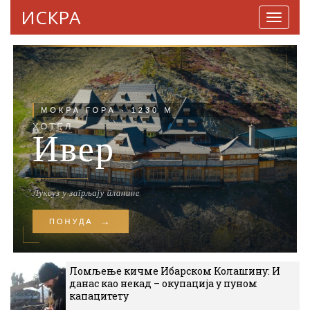
ИСКРА
Навига
Ломљење кичме Ибарском Колашину: И
данас као некад – окупација у пуном
капацитету