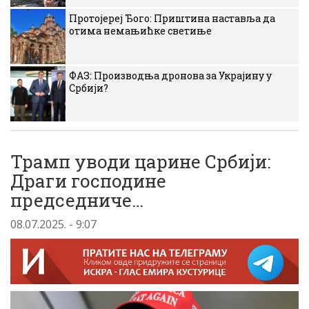
Протојереј Ђого: Приштина наставља да
отима немањићке светиње
ФАЗ: Производња дронова за Украјину у
Србији?
Трамп уводи царине Србији:
Драги господине
председниче…
08.07.2025. - 9:07