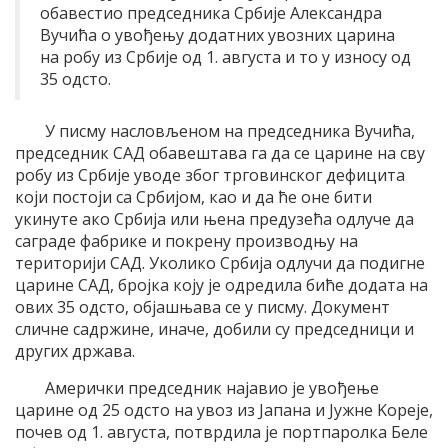
обавестио председника Србије Александра
Вучића о увођењу додатних увозних царина
на робу из Србије од 1. августа и то у износу од
35 одсто.
У писму насловљеном на председника Вучића,
председник САД обавештава га да се царине на сву
робу из Србије уводе због трговинског дефицита
који постоји са Србијом, као и да ће оне бити
укинуте ако Србија или њена предузећа одлуче да
саграде фабрике и покрену производњу на
територији САД. Уколико Србија одлучи да подигне
царине САД, бројка коју је одредила биће додата на
ових 35 одсто, објашњава се у писму. Документ
сличне садржине, иначе, добили су председници и
других држава.
Амерички председник најавио је увођење
царине од 25 одсто на увоз из Јапана и Јужне Kореје,
почев од 1. августа, потврдила је портпаролка Беле