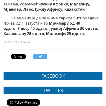
земаља, укључујући
Јужну Африку, Малезију,
Мјанмар, Лаос, Јужну Африку, Казахстан
.
Најављено је да ће њима тарифе бити уведене
почев од 1. августа и то
Мјанмару од 40
одсто,
Лаосу 40 одсто,
Јужној Африци 30 одсто,
Казахстану 25 одсто,
Малезији 25 одсто.
rt.rs / РТ Балкан
FACEBOOK
TWITTER