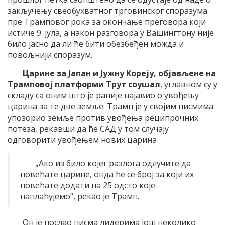
закључењу свеобухватног трговинског споразума
пре Трамповог рока за окончање преговора који
истиче 9. јула, а након разговора у Вашингтону није
било јасно да ли ће бити обезбеђен можда и
повољнији споразум.
Царине за Јапан и Јужну Kореју, објављене на
Трамповој платформи Трут соушал
, углавном су у
складу са оним што је раније најавио о увођењу
царина за те две земље. Трамп је у својим писмима
упозорио земље против увођења реципрочних
потеза, рекавши да ће САД у том случају
одговорити увођењем нових царина
„Ако из било којег разлога одлучите да
повећате царине, онда ће се број за који их
повећате додати на 25 одсто које
наплаћујемо“, рекао је Трамп.
Он је послао писма лидерима још неколико