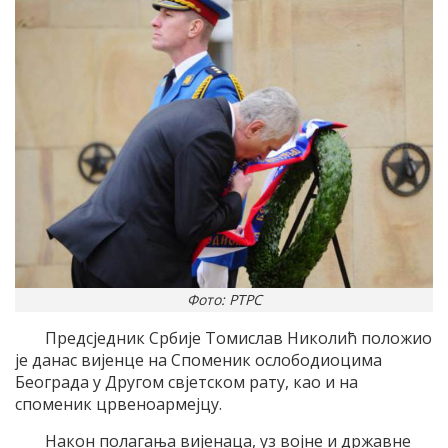
Фото: РТРС
Предсједник Србије Томислав Николић положио
је данас вијенце на Споменик ослободиоцима
Београда у Другом свјетском рату, као и на
споменик црвеноармејцу.
Након полагања вијенаца, уз војне и државне