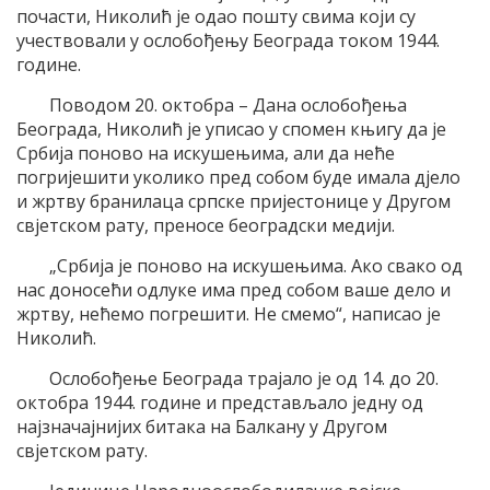
почасти, Николић је одао пошту свима који су
учествовали у ослобођењу Београда током 1944.
године.
Поводом 20. октобра – Дана ослобођења
Београда, Николић је уписао у спомен књигу да је
Србија поново на искушењима, али да неће
погријешити уколико пред собом буде имала дјело
и жртву бранилаца српске пријестонице у Другом
свјетском рату, преносе београдски медији.
„Србија је поново на искушењима. Ако свако од
нас доносећи одлуке има пред собом ваше дело и
жртву, нећемо погрешити. Не смемо“, написао је
Николић.
Ослобођење Београда трајало је од 14. до 20.
октобра 1944. године и представљало једну од
најзначајнијих битака на Балкану у Другом
свјетском рату.