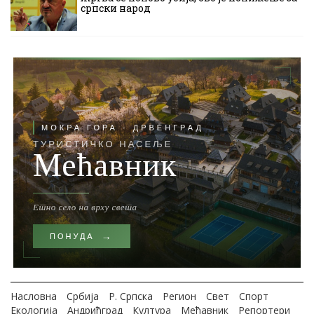
српски народ
Насловна
Србија
Р. Српска
Регион
Свет
Спорт
Екологија
Андрићград
Култура
Мећавник
Репортери