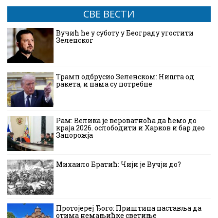
СВЕ ВЕСТИ
Вучић ће у суботу у Београду угостити
Зеленског
Трамп одбрусио Зеленском: Ништа од
ракета, и нама су потребне
Рам: Велика је вероватноћа да ћемо до
краја 2026. ослободити и Харков и бар део
Запорожја
Михаило Братић: Чији је Вучји до?
Протојереј Ђого: Приштина наставља да
отима немањићке светиње