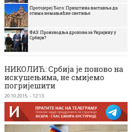
Протојереј Ђого: Приштина наставља да
отима немањићке светиње
ФАЗ: Производња дронова за Украјину у
Србији?
НИКОЛИЋ: Србија је поново на
искушењима, не смијемо
погријешити
20.10.2015. - 12:13