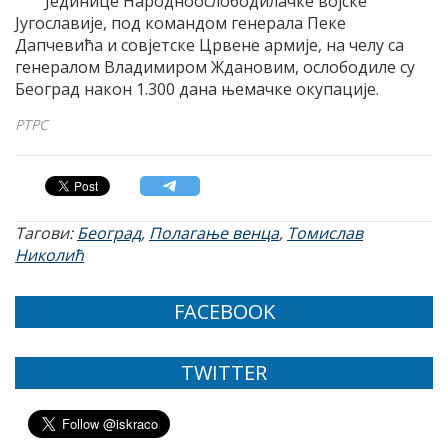
Јединице Народноослободилачке војске
Југославије, под командом генерала Пеке
Дапчевића и совјетске Црвене армије, на челу са
генералом Владимиром Ждановим, ослободиле су
Београд након 1.300 дана њемачке окупације.
РТРС
Тагови:
Београд
,
Полагање венца
,
Томислав
Николић
FACEBOOK
TWITTER