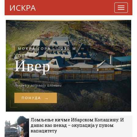
ИСКРА
Навига
Ломљење кичме Ибарском Колашину: И
данас као некад – окупација у пуном
капацитету