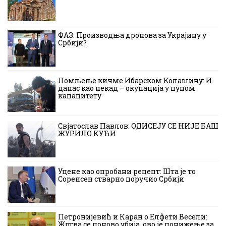
ФАЗ: Производња дронова за Украјину у
Србији?
Ломљење кичме Ибарском Колашину: И
данас као некад – окупација у пуном
капацитету
Свјатослав Павлов: ОДИСЕЈУ СЕ НИЈЕ БАШ
ЖУРИЛО КУЋИ
Уцене као опробани рецепт: Шта је то
Соренсен стварно поручио Србији
Петронијевић и Каран о Елфети Весели:
Жртва се поново убија, ово је понижење за