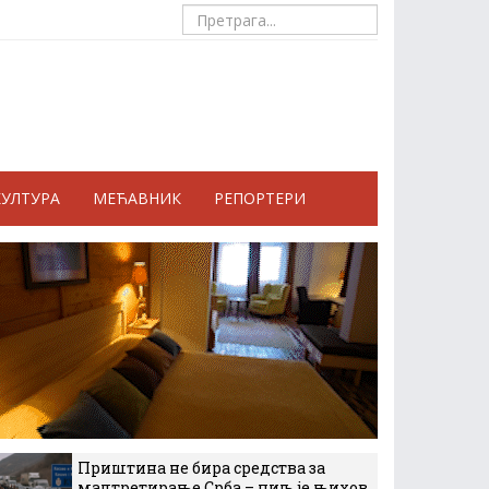
КУЛТУРА
МЕЋАВНИК
РЕПОРТЕРИ
Приштина не бира средства за
малтретирање Срба – циљ је њихов