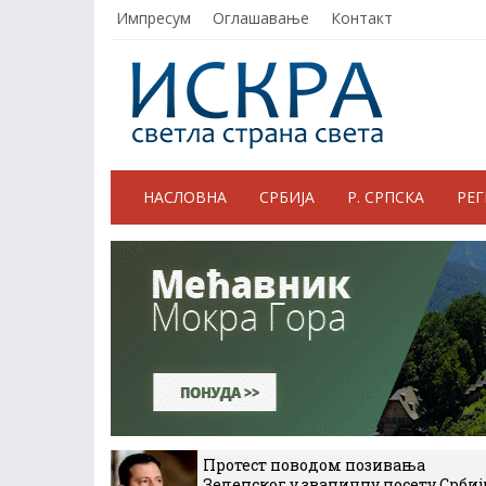
Импресум
Оглашавање
Контакт
НАСЛОВНА
СРБИЈА
Р. СРПСКА
РЕ
Протест поводом позивања
Зеленског у званичну посету Србиј