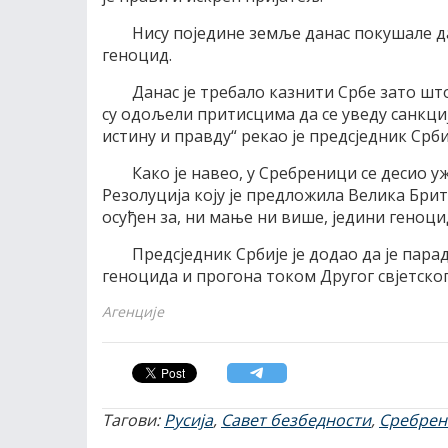
Нису поједине земље данас покушале д
геноцид.
Данас је требало казнити Србе зато шт
су одољели притисцима да се уведу санкци
истину и правду“ рекао је предсједник Срби
Како је навео, у Сребреници се десио уж
Резолуција коју је предложила Велика Брит
осуђен за, ни мање ни више, једини геноци
Предсједник Србије је додао да је пара
геноцида и прогона током Другог свјетског
Агенције
Тагови:
Русија
,
Савет безбедности
,
Сребрен