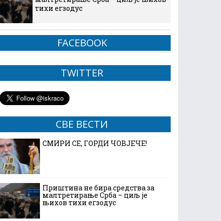
тихи егзодус
FACEBOOK
TWITTER
СВЕ ВЕСТИ
СМИРИ СЕ, ГОРДИ ЧОВЈЕЧЕ!
Приштина не бира средства за
малтретирање Срба – циљ је
њихов тихи егзодус