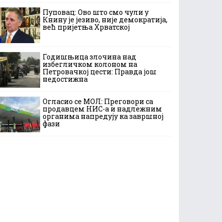
Пуповац: Ово што смо чули у
Книну је језиво, није демократија,
већ пријетња Хрватској
Годишњица злочина над
избегличком колоном на
Петровачкој цести: Правда још
недостижна
Огласио се МОЛ: Преговори са
продавцем НИС-а и надлежним
органима напредују ка завршној
фази