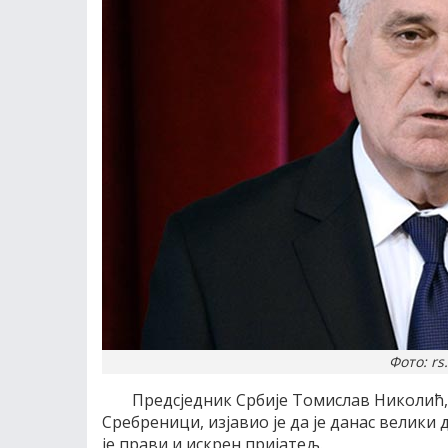
Фото: rs
Предсједник Србије Томислав Николић, 
Сребреници, изјавио је да је данас велики д
је прави и искрен пријатељ.