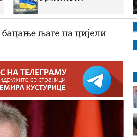
бацање љаге на цијели