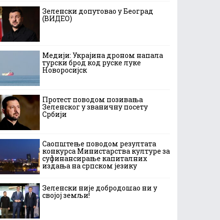
Зеленски допутовао у Београд
(ВИДЕО)
Медији: Украјина дроном напала
турски брод код руске луке
Новоросијск
Протест поводом позивања
Зеленског у званичну посету
Србији
Саопштење поводом резултата
конкурса Министарства културе за
суфинансирање капиталних
издања на српском језику
Зеленски није добродошао ни у
својој земљи!