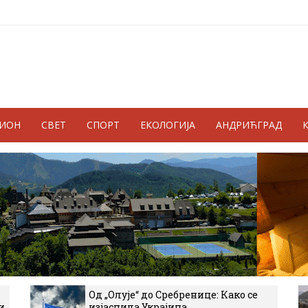
ГИОН
СВЕТ
СПОРТ
ЕКОЛОГИЈА
АНДРИЋГРАД
Од „Олује“ до Сребренице: Како се
и
изјаснила Украјина