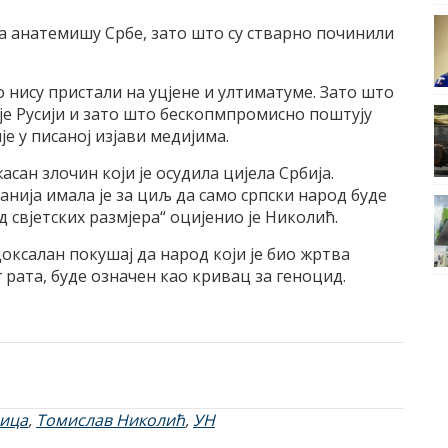
а анатемишу Србе, зато што су стварно починили
о нису пристали на уцјене и ултиматуме. Зато што
је Русији и зато што бескопмпромисно поштују
је у писаној изјави медијима.
асан злочин који је осудила цијела Србија.
анија имала је за циљ да само српски народ буде
д свјетских размјера“ оцијенио је Николић.
доксалан покушај да народ који је био жртва
 рата, буде означен као кривац за геноцид.
ица
,
Томислав Николић
,
УН