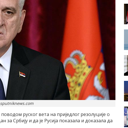
.sputniknews.com
поводом руског вета на приједлог резолуције о
ан за Србију и да је Русија показала и доказала да