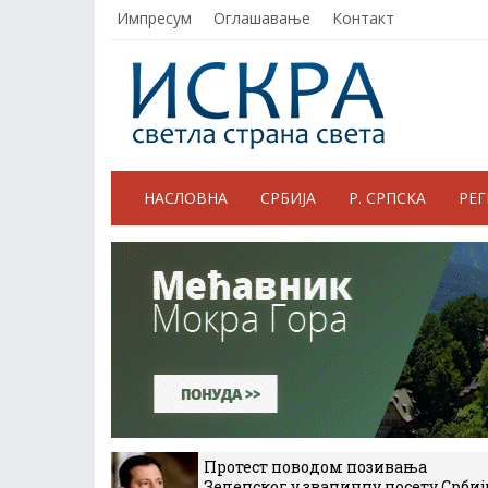
Импресум
Оглашавање
Контакт
НАСЛОВНА
СРБИЈА
Р. СРПСКА
РЕ
Протест поводом позивања
Зеленског у званичну посету Србиј