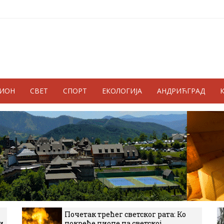
ГИОН
СВЕТ
СПОРТ
ЕКОЛОГИЈА
АНДРИЋГРАД
Почетак трећег светског рата: Ко
и
покреће пионе на светској