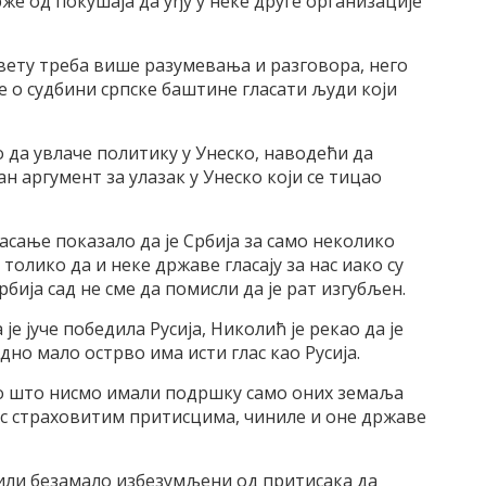
рже од покушаја да уђу у неке друге организације
 свету треба више разумевања и разговора, него
е о судбини српске баштине гласати људи који
 да увлаче политику у Унеско, наводећи да
 аргумент за улазак у Унеско који се тицао
ласање показало да је Србија за само неколико
 толико да и неке државе гласају за нас иако су
ија сад не сме да помисли да је рат изгубљен.
 јуче победила Русија, Николић је рекао да је
дно мало острво има исти глас као Русија.
 то што нисмо имали подршку само оних земаља
кос страховитим притисцима, чиниле и оне државе
били безамало избезумљени од притисака да