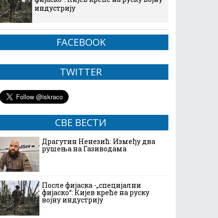
индустрију
FACEBOOK
TWITTER
СВЕ ВЕСТИ
Драгутин Ненезић: Између два
рушења на Газиводама
После фијаска -„специјални
фијаско“: Кијев креће на руску
војну индустрију