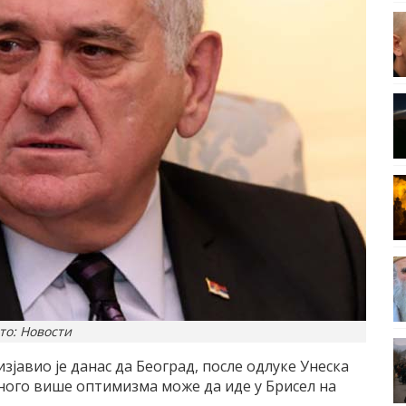
то: Новости
јавио је данас да Београд, после одлуке Унеска
много више оптимизма може да иде у Брисел на