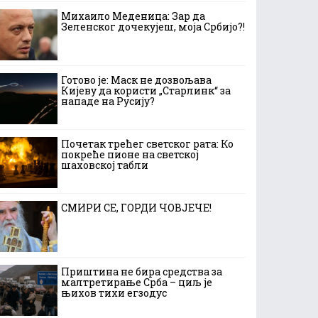
Михаило Меденица: Зар да
Зеленског дочекујеш, моја Србијо?!
Готово је: Маск не дозвољава
Кијеву да користи „Старлинк“ за
нападе на Русију?
Почетак трећег светског рата: Ко
покреће пионе на светској
шаховској табли
СМИРИ СЕ, ГОРДИ ЧОВЈЕЧЕ!
Приштина не бира средства за
малтретирање Срба – циљ је
њихов тихи егзодус