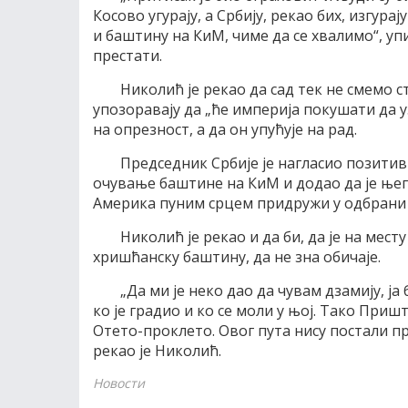
Косово угурају, а Србију, рекао бих, изгур
и баштину на КиМ, чиме да се хвалимо“, уп
престати.
Николић је рекао да сад тек не смемо ста
упозоравају да „ће империја покушати да уз
на опрезност, а да он упућује на рад.
Председник Србије је нагласио позитив
очување баштине на КиМ и додао да је њег
Америка пуним срцем придружи у одбрани 
Николић је рекао и да би, да је на мест
хришћанску баштину, да не зна обичаје.
„Да ми је неко дао да чувам дзамију, ја 
ко је градио и ко се моли у њој. Тако Приш
Отето-проклето. Овог пута нису постали пр
рекао је Николић.
Новости