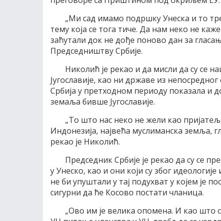
преговоре са Приштином под окриљем ЕУ.
„Ми сад имамо подршку Унеска и то тре
тему која се тога тиче. Да нам неко не каж
заћутали док не дође поново дан за гласа
Председништву Србије.
Николић је рекао и да мисли да су се 
Југославије, као ни државе из непосредног 
Србија у претходном периоду показала и до
земаља бивше Југославије.
„То што нас неко не жели као пријатеља
Индонезија, највећа муслиманска земља, гл
рекао је Николић.
Председник Србије је рекао да су се пр
у Унеско, као и они који су због идеологије
не би упуштали у тај подухват у којем је по
сигурни да ће Косово постати чланица.
„Ово им је велика опомена. И као што с