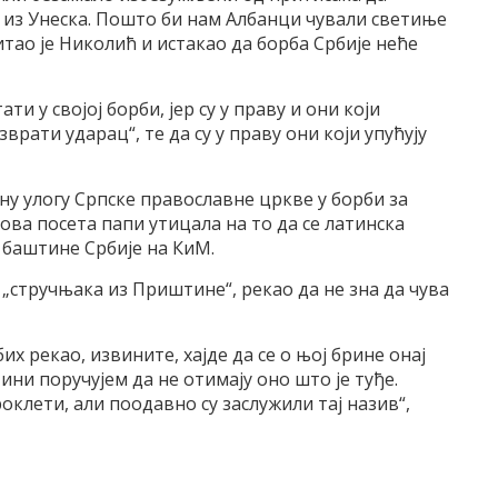
ају из Унеска. Пошто би нам Албанци чували светиње
итао је Николић и истакао да борба Србије неће
ти у својој борби, јер су у праву и они који
врати ударац“, те да су у праву они који упућују
ну улогу Српске православне цркве у борби за
ова посета папи утицала на то да се латинска
баштине Србије на КиМ.
у „стручњака из Приштине“, рекао да не зна да чува
бих рекао, извините, хајде да се о њој брине онај
тини поручујем да не отимају оно што је туђе.
оклети, али поодавно су заслужили тај назив“,