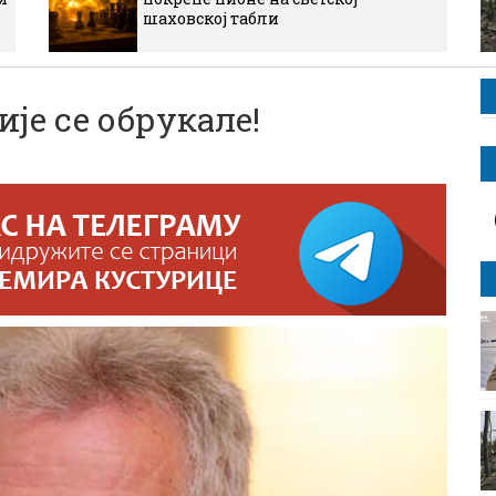
шаховској табли
е се обрукале!