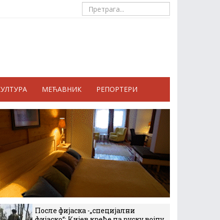
КУЛТУРА
МЕЋАВНИК
РЕПОРТЕРИ
После фијаска -„специјални
фијаско“: Кијев креће на руску војну