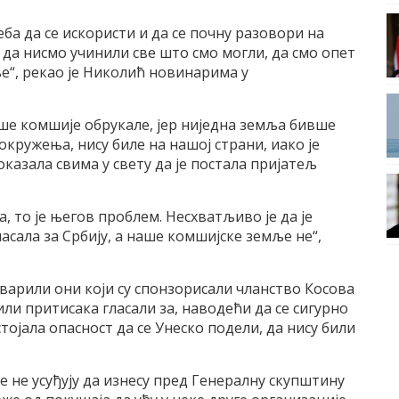
ба да се искористи и да се почну разовори на
е да нисмо учинили све што смо могли, да смо опет
ње“, рекао је Николић новинарима у
наше комшије обрукале, јер ниједна земља бивше
окружења, нису биле на нашој страни, иако је
казала свима у свету да је постала пријатељ
, то је његов проблем. Несхватљиво је да је
асала за Србију, а наше комшијске земље не“,
еварили они који су спонзорисали чланство Косова
 или притисака гласали за, наводећи да се сигурно
стојала опасност да се Унеско подели, да нису били
е не усуђују да изнесу пред Генералну скупштину