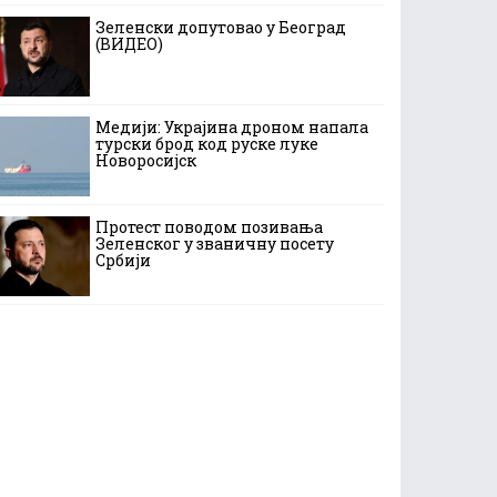
Зеленски допутовао у Београд
(ВИДЕО)
Медији: Украјина дроном напала
турски брод код руске луке
Новоросијск
Протест поводом позивања
Зеленског у званичну посету
Србији