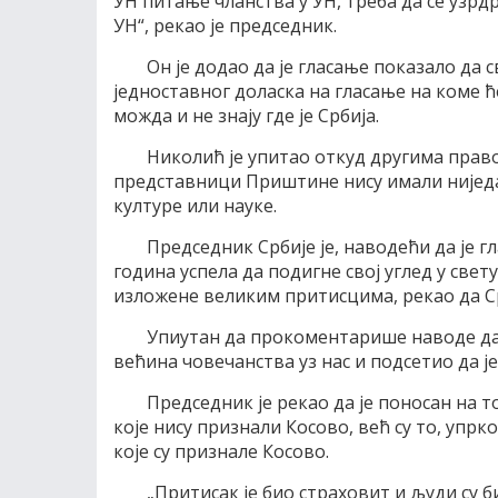
УН питање чланства у УН, треба да се узрд
УН“, рекао је председник.
Он је додао да је гласање показало да
једноставног доласка на гласање на коме ћ
можда и не знају где је Србија.
Николић је упитао откуд другима право
представници Приштине нису имали ниједан
културе или науке.
Председник Србије је, наводећи да је г
година успела да подигне свој углед у свету
изложене великим притисцима, рекао да Срб
Упиутан да прокоментарише наводе да је
већина човечанства уз нас и подсетио да је
Председник је рекао да је поносан на
које нису признали Косово, већ су то, упр
које су признале Косово.
„Притисак је био страховит и људи су 