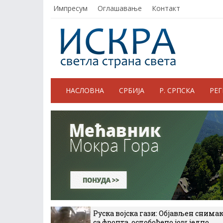
Импресум
Оглашавање
Контакт
НАСЛОВНА
СРБИЈА
Р. СРПСКА
РЕ
Руска војска гази: Објављен снима
са фронта, ослобођено још једно