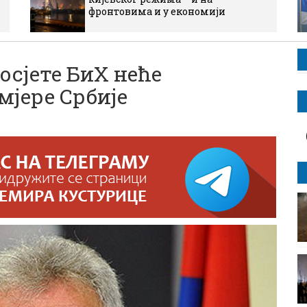
фронтовима и у економији
сјете БиХ неће
мјере Србије