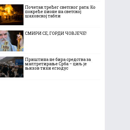
Почетак трећег светског рата: Ко
покреће пионе на светској
шаховској табли
СМИРИ СЕ, ГОРДИ ЧОВЈЕЧЕ!
Приштина не бира средства за
малтретирање Срба – циљ је
њихов тихи егзодус