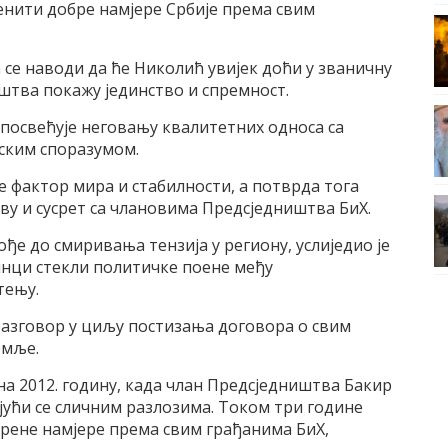
нити добре намјере Србије према свим
се наводи да ће Николић увијек доћи у званичну
иштва покажу јединство и спремност.
у посвећује неговању квалитетних односа са
нским споразумом.
је фактор мира и стабилности, а потврда тога
еву и сусрет са члановима Предсједништва БиХ.
ође до смиривања тензија у региону, услиједио је
динци стекли политичке поене међу
тењу.
а разговор у циљу постизања договора о свим
емље.
 на 2012. годину, када члан Предсједништва Бакир
јући се сличним разлозима. Током три године
крене намјере према свим грађанима БиХ,