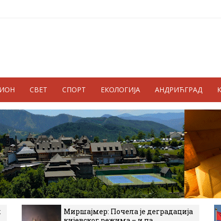
ГИОН
СВЕТ
СПОРТ
ЕКОЛОГИЈА
АНДРИЋГРАД
к
Миршајмер: Почела је деградација
кијевског режима – и на