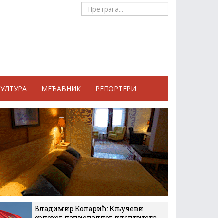
КУЛТУРА
МЕЋАВНИК
РЕПОРТЕРИ
Владимир Коларић: Кључеви
српског националног идентитета