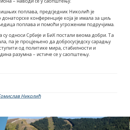
иона – наводи се у саопштењу.
ишњих поплава, предсједник Николић је
 донаторске конференције која је имала за циљ
едица поплава и помоћи угроженим подручјима.
а су односи Србије и БиХ постали веома добри. Та
а, па је процјењено да добросусједску сарадњу
ступити од политике мира, стабилности и
едина разумна – истиче се у саопштењу.
Томислав Николић