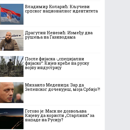
Владимир Коларић: Кључеви
српског националног идентитета
Драгутин Ненезић: Између два
рушења на Газиводама
После фијаска -„специјални
фијаско“: Кијев креће на руску
војну индустрију
Михаило Меденица: Зар да
Зеленског дочекујеш, моја Србијо?!
Готово је: Маск не дозвољава
Кијеву да користи „Старлинк“ за
нападе на Русију?