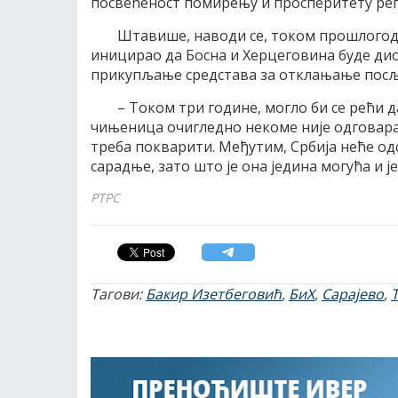
посвећеност помирењу и просперитету рег
Штавише, наводи се, током прошлогод
иницирао да Босна и Херцеговина буде дио
прикупљање средстава за отклањање посљ
– Током три године, могло би се рећи д
чињеница очигледно некоме није одговарал
треба покварити. Међутим, Србија неће од
сарадње, зато што је она једина могућа и ј
РТРС
Тагови:
Бакир Изетбеговић
,
БиХ
,
Сарајево
,