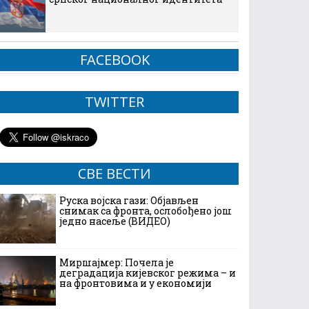
FACEBOOK
TWITTER
СВЕ ВЕСТИ
Руска војска гази: Објављен
снимак са фронта, ослобођено још
једно насеље (ВИДЕО)
Миршајмер: Почела је
деградација кијевског режима – и
на фронтовима и у економији