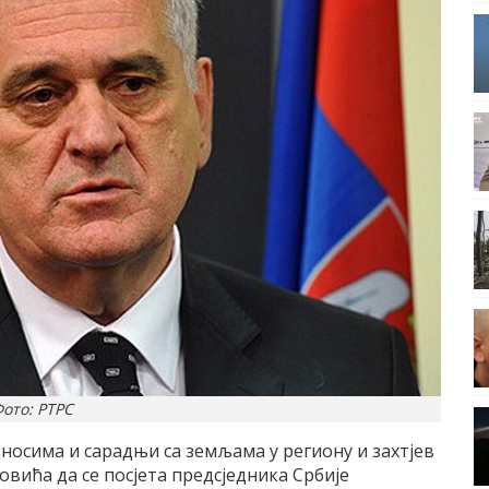
ото: РТРС
дносима и сарадњи са земљама у региону и захтјев
вића да се посјета предсједника Србије