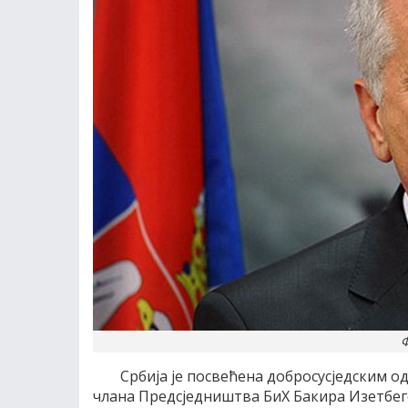
Ф
Србија је посвећена добросусједским о
члана Предсједништва БиХ Бакира Изетбего