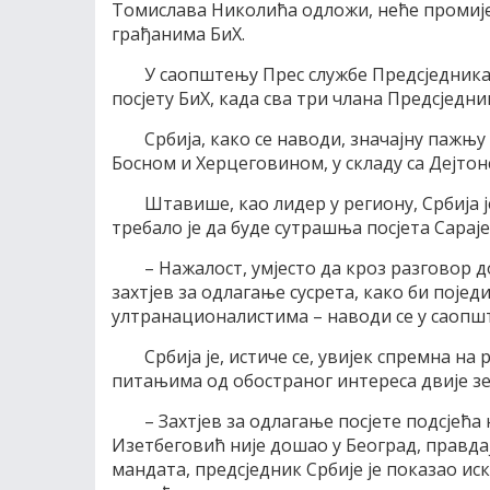
Томислава Николића одложи, неће промије
грађанима БиХ.
У саопштењу Прес службе Предсједника 
посјету БиХ, када сва три члана Предсједн
Србија, како се наводи, значајну пажњ
Босном и Херцеговином, у складу са Дејто
Штавише, као лидер у региону, Србија 
требало је да буде сутрашња посјета Сарај
– Нажалост, умјесто да кроз разговор д
захтјев за одлагање сусрета, како би поје
ултранационалистима – наводи се у саопш
Србија је, истиче се, увијек спремна н
питањима од обостраног интереса двије з
– Захтјев за одлагање посјете подсјећа
Изетбеговић није дошао у Београд, правда
мандата, предсједник Србије је показао ис