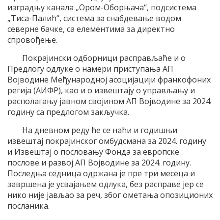
изградњу канала „Ором-Оборњача“, подсистема
„Тиса-Палић“, система за снабдевање водом
северне бачке, са елементима за директно
спровођење.
Покрајински одборници расправљаће и о
Предлогу одлуке о намери приступања АП
Војводине Међународној асоцијацији франкофоних
регија (АИФР), као и о извештају о управљању и
располагању јавном својином АП Војводине за 2024.
годину са предлогом закључка.
На дневном реду ће се наћи и годишњи
извештај покрајинског омбудсмана за 2024. годину
и Извештај о пословању Фонда за европске
послове и развој АП Војводине за 2024. годину.
Последња седница одржана је пре три месеца и
завршена је усвајањем одлука, без расправе јер се
нико није јављао за реч, због ометања опозиционих
посланика.