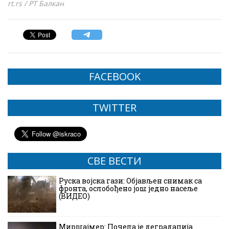
rt.rs / РТ Балкан
FACEBOOK
TWITTER
СВЕ ВЕСТИ
Руска војска гази: Објављен снимак са
фронта, ослобођено још једно насеље
(ВИДЕО)
Миршајмер: Почела је деградација