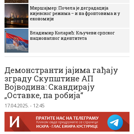
Миршајмер: Почела је деградација
кијевског режима – и на фронтовима и у
економији
Владимир Коларић: Кључеви српског
националног идентитета
Демонстранти јајима гађају
зграду Скупштине АП
Војводина: Скандирају
„Оставке, па робија“
17.04.2025. - 12:45