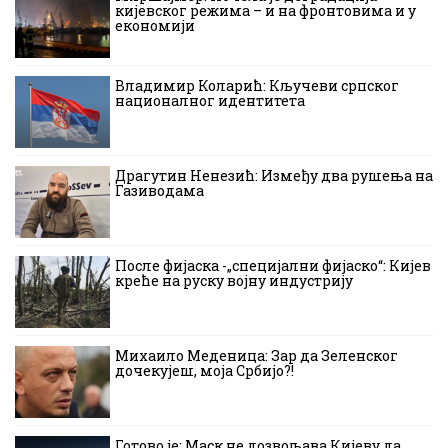
кијевског режима – и на фронтовима и у
економији
Владимир Коларић: Кључеви српског
националног идентитета
Драгутин Ненезић: Између два рушења на
Газиводама
После фијаска -„специјални фијаско“: Кијев
креће на руску војну индустрију
Михаило Меденица: Зар да Зеленског
дочекујеш, моја Србијо?!
Готово је: Маск не дозвољава Кијеву да