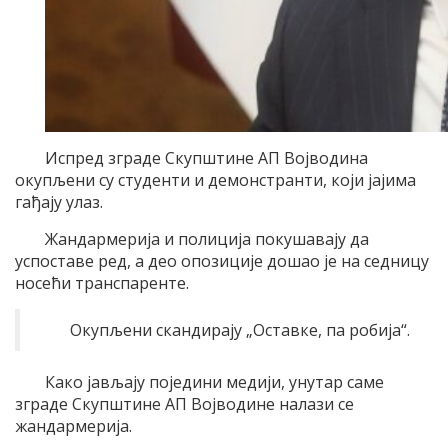
Испред зграде Скупштине АП Војводина
окупљени су студенти и демонстранти, који јајима
гађају улаз.
Жандармерија и полиција покушавају да
успоставе ред, а део опозиције дошао је на седницу
носећи транспаренте.
Окупљени скандирају „Оставке, па робија“.
Како јављају поједини медији, унутар саме
зграде Скупштине АП Војводине налази се
жандармерија.