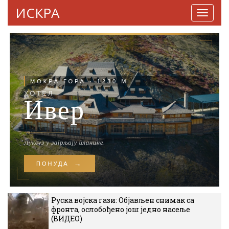
ИСКРА
Навига
Руска војска гази: Објављен снимак са
фронта, ослобођено још једно насеље
(ВИДЕО)