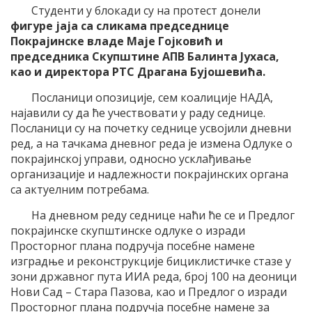
Студенти у блокади су на протест донели
фигуре јаја са сликама председнице
Покрајинске владе Маје Гојковић и
председника Скупштине АПВ Балинта Јухаса,
као и директора РТС Драгана Бујошевића.
Посланици опозиције, сем коалиције НАДА,
најавили су да ће учествовати у раду седнице.
Посланици су на почетку седнице усвојили дневни
ред, а на тачкама дневног реда је измена Одлуке о
покрајинској управи, односно усклађивање
организације и надлежности покрајинских органа
са актуелним потребама.
На дневном реду седнице наћи ће се и Предлог
покрајинске скупштинске одлуке о изради
Просторног плана подручја посебне намене
изградње и реконструкције бициклистичке стазе у
зони државног пута ИИА реда, број 100 на деоници
Нови Сад – Стара Пазова, као и Предлог о изради
Просторног плана подручја посебне намене за