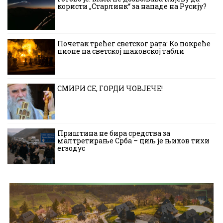
користи „Старлинк“ за нападе на Русију?
Почетак трећег светског рата: Ко покреће
пионе на светској шаховској табли
СМИРИ СЕ, ГОРДИ ЧОВЈЕЧЕ!
Приштина не бира средства за
малтретирање Срба – циљ је њихов тихи
егзодус