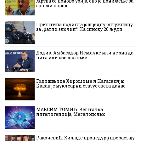
Жртва се поново убија, ово је понижење за
српски народ
Приштина подигла још једну оптужницу
за „ратни злочин“: На списку 20 људи
Додик: Амбасадор Немачке или не зна да
чита или свесно лаже
Годишњица Хирошиме и Нагасакија:
Какав је нуклеарни статус света данас
МАКСИМ ТОМИЋ: Вештачка
интелигенција, Мегалополис
Ракочевић: Хиљаде процедура прерастају