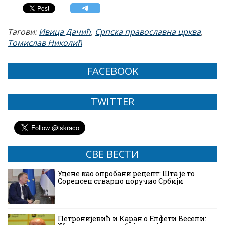
Тагови:
Ивица Дачић
,
Српска православна црква
,
Томислав Николић
FACEBOOK
TWITTER
СВЕ ВЕСТИ
Уцене као опробани рецепт: Шта је то
Соренсен стварно поручио Србији
Петронијевић и Каран о Елфети Весели: