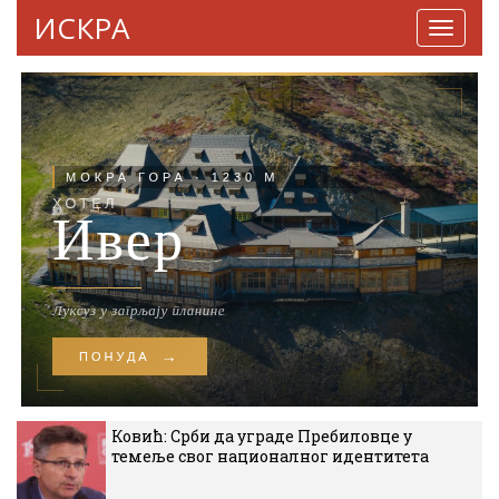
ИСКРА
Навига
Ковић: Срби да уграде Пребиловце у
темеље свог националног идентитета