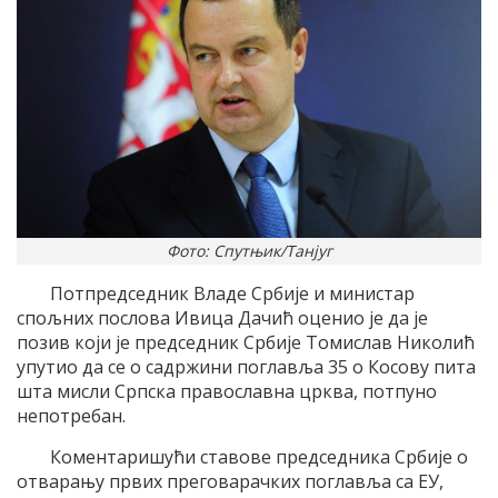
Фото: Спутњик/Танјуг
Потпредседник Владе Србије и министар
спољних послова Ивица Дачић оценио је да је
позив који је председник Србије Томислав Николић
упутио да се о садржини поглавља 35 о Косову пита
шта мисли Српска православна црква, потпуно
непотребан.
Коментаришући ставове председника Србије о
отварању првих преговарачких поглавља са ЕУ,