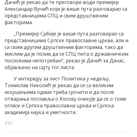
Дачић је рекао да те преговоре води премијер
Александар Вучић који је више пута разговарао са
представницима СПЦ и свим друштвеним
факторима.
„Премијер Србије је више пута разговарао са
представницима Српске православне цркве, али и
са свим другим друштвеним факторима, тако да
мислим да је позив да се СПЦ пита о државничким
пословима непотребан“, рекао је Дачић за Данас,
објављено на сајту тог листа.
У интервјуу за лист Политика у недељу,
Томислав Николић је рекао да се са великим
искушењима одмах треба суочити и да после
отварања поглавља о Косову очекује да се о томе
огласе и Српска православна црква и Српска
академија наука и уметности.
РТС