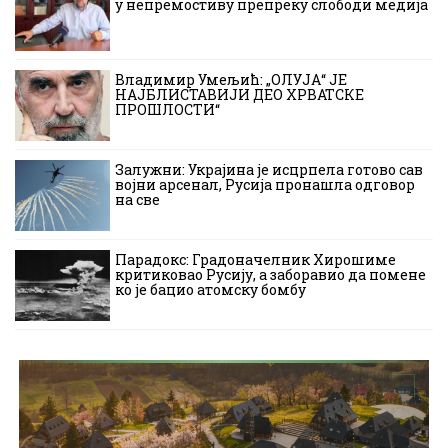
у непремостиву препреку слободи медија
Владимир Умељић: „ОЛУЈА“ ЈЕ
НАЈБЛИСТАВИЈИ ДЕО ХРВАТСКЕ
ПРОШЛОСТИ“
Залужни: Украјина је исцрпела готово сав
војни арсенал, Русија пронашла одговор
на све
Парадокс: Градоначелник Хирошиме
критиковао Русију, а заборавио да помене
ко је бацио атомску бомбу