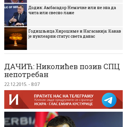
Додик: Амбасадор Немачке или не зна да
чита или свесно лаже
Годишњица Хирошиме и Нагасакија: Какав
је нуклеарни статус света данас
ДАЧИЋ: Николићев позив СПЦ
непотребан
22.12.2015. - 8:07