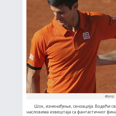
Фото: 
Шок, изненађење, сензација. Водећи св
насловима извештаја са фантастичног фина