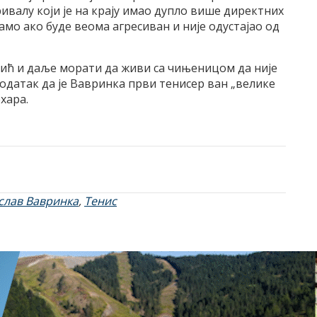
ивалу који је на крају имао дупло више директних
само ако буде веома агресиван и није одустајао од
вић и даље морати да живи са чињеницом да није
 податак да је Вавринка први тенисер ван „велике
хара.
слав Вавринка
,
Тенис