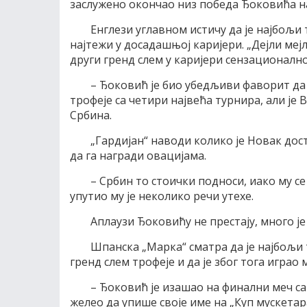
заслужено окончао низ победа Ђоковића 
Енглези углавном истичу да је најбољи 
најтежи у досадашњој каријери. „Дејли меј
други гренд слем у каријери сензационалн
– Ђоковић је био убедљиви фаворит да 
трофеје са четири највећа турнира, али ј
Србина.
„Гардијан“ наводи колико је Новак дост
да га награди овацијама.
– Србин то стоички подноси, иако му се
упутио му је неколико речи утехе.
Аплаузи Ђоковићу не престају, много ј
Шпанска „Марка“ сматра да је најбољи
гренд слем трофеје и да је због тога играо 
– Ђоковић је изашао на финални меч са 
желео да упише своје име на „Куп мускетара