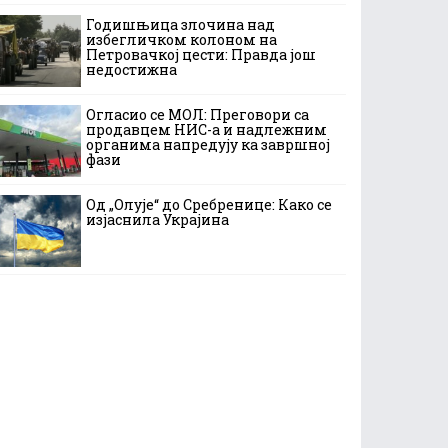
Годишњица злочина над
избегличком колоном на
Петровачкој цести: Правда још
недостижна
Огласио се МОЛ: Преговори са
продавцем НИС-а и надлежним
органима напредују ка завршној
фази
Од „Олује“ до Сребренице: Како се
изјаснила Украјина