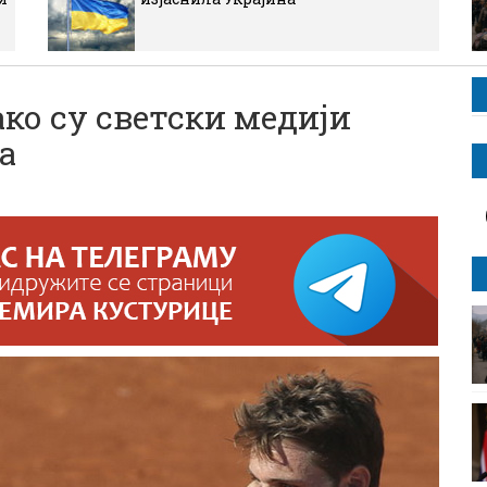
ко су светски медији
а