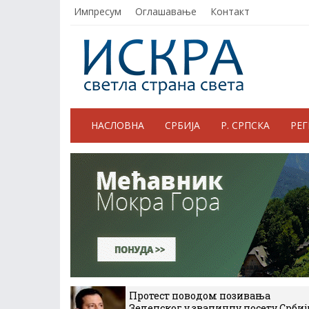
Импресум
Оглашавање
Контакт
НАСЛОВНА
СРБИЈА
Р. СРПСКА
РЕ
Протест поводом позивања
Зеленског у званичну посету Србиј