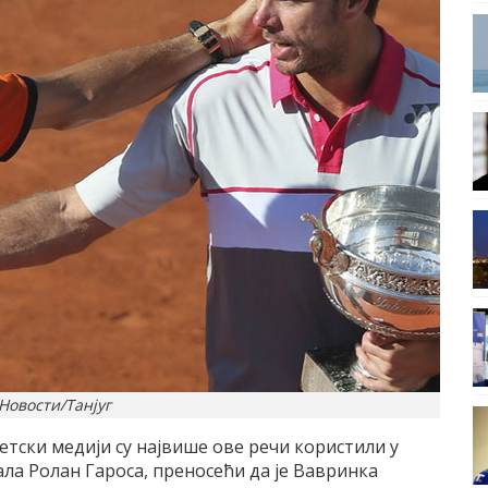
Новости/Танјуг
етски медији су највише ове речи користили у
ла Ролан Гароса, преносећи да је Вавринка