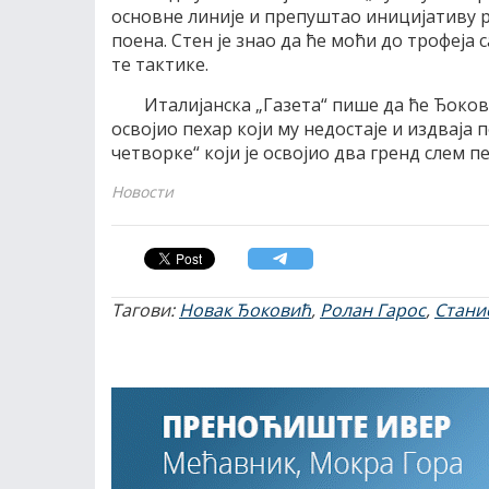
основне линије и препуштао иницијативу р
поена. Стен је знао да ће моћи до трофеја 
те тактике.
Италијанска „Газета“ пише да ће Ђоко
освојио пехар који му недостаје и издваја
четворке“ који је освојио два гренд слем пе
Новости
Тагови:
Новак Ђоковић
,
Ролан Гарос
,
Стани