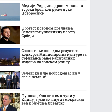
Медији: Украјина дроном напала
турски брод код руске луке
Новоросијск
Протест поводом позивања
Зеленског у званичну посету
Србији
Саопштење поводом резултата
конкурса Министарства културе за
суфинансирање капиталних
издања на српском језику
Зеленски није добродошао ни у
својој земљи!
Пуповац: Ово што смо чули у
Книну је језиво, није демократија,
већ пријетња Хрватској