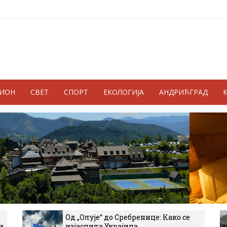
ГИОН
СВЕТ
СПОРТ
ЕКОЛОГИЈА
АНДРИЋГРАД
Од „Олује“ до Сребренице: Како се
и
изјаснила Украјина