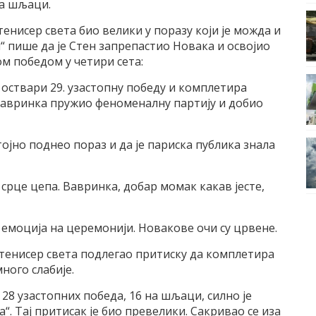
на шљаци.
тенисер света био велики у поразу који је можда и
л“ пише да је Стен запрепастио Новака и освојио
ом победом у четири сета:
оствари 29. узастопну победу и комплетира
е Вавринка пружио феноменалну партију и добио
ојно поднео пораз и да је париска публика знала
 срце цепа. Вавринка, добар момак какав јесте,
е емоција на церемонији. Новакове очи су црвене.
 тенисер света подлегао притиску да комплетира
много слабије.
28 узастопних победа, 16 на шљаци, силно је
“. Тај притисак је био превелики. Сакривао се иза