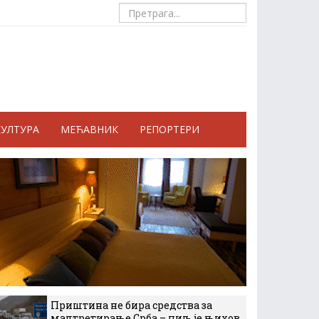
КУЛТУРА
МЕЋАВНИК
РЕПОРТЕРИ
Приштина не бира средства за
малтретирање Срба – циљ је њихов