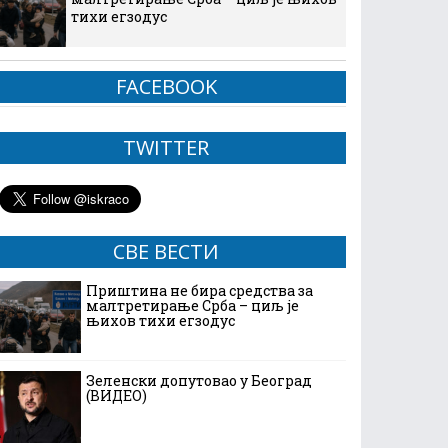
тихи егзодус
FACEBOOK
TWITTER
СВЕ ВЕСТИ
Приштина не бира средства за
малтретирање Срба – циљ је
њихов тихи егзодус
Зеленски допутовао у Београд
(ВИДЕО)