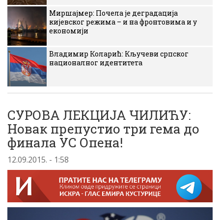
Миршајмер: Почела је деградација
кијевског режима – и на фронтовима и у
економији
Владимир Коларић: Кључеви српског
националног идентитета
СУРОВА ЛЕКЦИЈА ЧИЛИЋУ:
Новак препустио три гема до
финала УС Опена!
12.09.2015. - 1:58