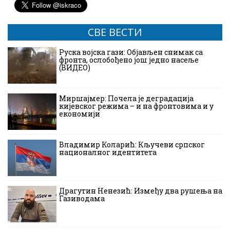
СВЕ ВЕСТИ
Руска војска гази: Објављен снимак са
фронта, ослобођено још једно насеље
(ВИДЕО)
Миршајмер: Почела је деградација
кијевског режима – и на фронтовима и у
економији
Владимир Коларић: Кључеви српског
националног идентитета
Драгутин Ненезић: Између два рушења на
Газиводама