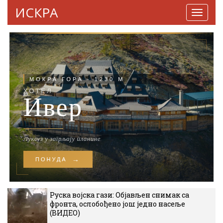
ИСКРА
Навига
Руска војска гази: Објављен снимак са
фронта, ослобођено још једно насеље
(ВИДЕО)