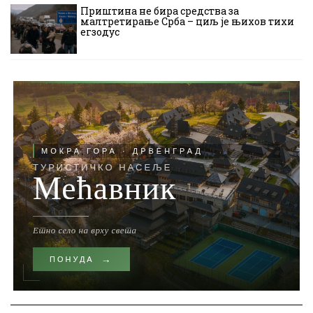
Приштина не бира средства за
малтретирање Срба – циљ је њихов тихи
егзодус