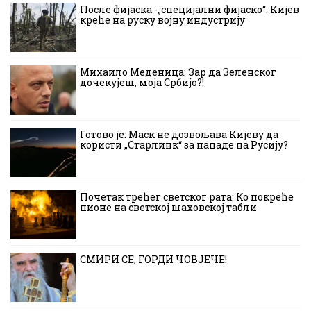
После фијаска -„специјални фијаско“: Кијев
креће на руску војну индустрију
Михаило Меденица: Зар да Зеленског
дочекујеш, моја Србијо?!
Готово је: Маск не дозвољава Кијеву да
користи „Старлинк“ за нападе на Русију?
Почетак трећег светског рата: Ко покреће
пионе на светској шаховској табли
СМИРИ СЕ, ГОРДИ ЧОВЈЕЧЕ!