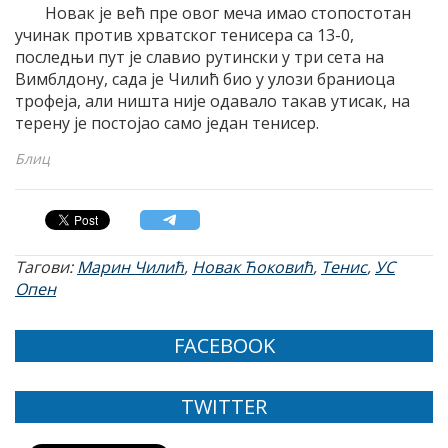
Новак је већ пре овог меча имао стопостотан
учинак против хрватског тенисера са 13-0,
последњи пут је славио рутински у три сета на
Вимблдону, сада је Чилић био у улози браниоца
трофеја, али ништа није одавало такав утисак, на
терену је постојао само један тенисер.
Блиц
Тагови:
Марин Чилић
,
Новак Ћоковић
,
Тенис
,
УС
Опен
FACEBOOK
TWITTER