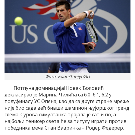
Фото: Блиц/Танјуг/АП
Потпуна доминација! Новак Ђоковић
декласирао је Марина Чилића са 6:0, 6:1, 6:2 у
полуфиналу УС Опена, као да са друге стране мреже
није био сада већ бивши шампион њујоршког гренд
слема. Сурова симултанка трајала је сат и по, а
најбољи тенисер света ће за титулу играти против
победника меча Стан Вавринка – Роџер Федерер.