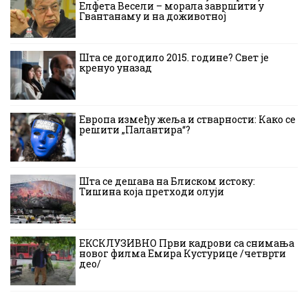
Елфета Весели – морала завршити у
Гвантанаму и на доживотној
Шта се догодило 2015. године? Свет је
кренуо уназад
Европа између жеља и стварности: Како се
решити „Палантира“?
Шта се дешава на Блиском истоку:
Тишина која претходи олуји
ЕКСКЛУЗИВНО Први кадрови са снимања
новог филма Емира Кустурице /четврти
део/