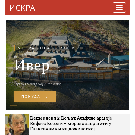
ИСКРА
Навига
Кецмановић: Кољач Алијине армије –
Елфета Весели – морала завршити у
Гвантанаму и на доживотној