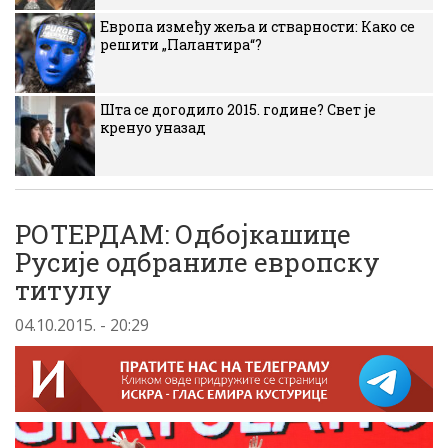
Европа између жеља и стварности: Како се
решити „Палантира“?
Шта се догодило 2015. године? Свет је
кренуо уназад
РОТЕРДАМ: Одбојкашице
Русије одбраниле европску
титулу
04.10.2015. - 20:29