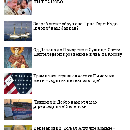
НИШТА НОВО
Загреб стеже обруч око Црне Горе: Куда
„плови“ наш Јадран?
Од Дечана до Призрена и Сушице: Свети
Пантелејмон кроз векове живи на Косову
Трамп заоштрава односе са Кином на
мети – „критичне технологије“
Чанковић: Добро нам отишао
„председниче“ Зеленски
Кецмановић: Кољач Алијине армије –