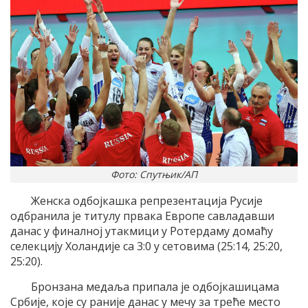
Фото: Спутњик/АП
Женска одбојкашка репрезентација Русије
одбранила је титулу првака Европе савладавши
данас у финалној утакмици у Ротердаму домаћу
селекцију Холандије са 3:0 у сетовима (25:14, 25:20,
25:20).
Бронзана медаља припала је одбојкашицама
Србије, које су раније данас у мечу за треће место