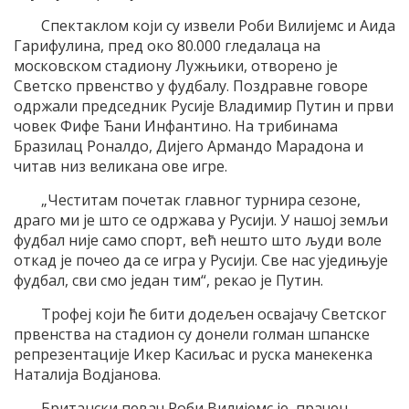
Спектаклом који су извели Роби Вилијемс и Аида
Гарифулина, пред око 80.000 гледалаца на
московском стадиону Лужњики, отворено је
Светско првенство у фудбалу. Поздравне говоре
одржали председник Русије Владимир Путин и први
човек Фифе Ђани Инфантино. На трибинама
Бразилац Роналдо, Дијего Армандо Марадона и
читав низ великана ове игре.
„Честитам почетак главног турнира сезоне,
драго ми је што се одржава у Русији. У нашој земљи
фудбал није само спорт, већ нешто што људи воле
откад је почео да се игра у Русији. Све нас уједињује
фудбал, сви смо један тим“, рекао је Путин.
Трофеј који ће бити додељен освајачу Светског
првенства на стадион су донели голман шпанске
репрезентације Икер Касиљас и руска манекенка
Наталија Водјанова.
Британски певач Роби Вилијемс је, прачен