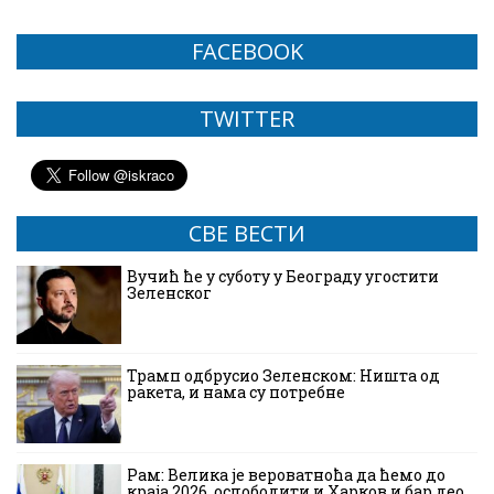
FACEBOOK
TWITTER
СВЕ ВЕСТИ
Вучић ће у суботу у Београду угостити
Зеленског
Трамп одбрусио Зеленском: Ништа од
ракета, и нама су потребне
Рам: Велика је вероватноћа да ћемо до
краја 2026. ослободити и Харков и бар део