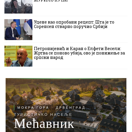
Уцене као опробани рецепт: Шта је то
Соренсен стварно поручио Србији
Петронијевић и Каран о Елфети Весели:
Жртва се поново убија, ово је понижење за
српски народ