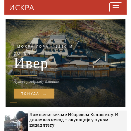
ИСКРА
Навига
Ломљење кичме Ибарском Колашину: И
данас као некад – окупација у пуном
капацитету