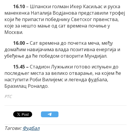
16.10
– Шпански голман Икер Касиљас и руска
манекенка Наталија Водјанова представили трофеј
који ће припасти победнику Светског првенства,
које за нешто мање од сат времена почиње у
Москви.
16.00 –
Сат времена до почетка меча, међу
домаћим навијачима влада позитивна енергија и
убеђење да ће победом отворити Мундијал.
15.45 –
Стадион Лужњики готово испуњен до
последњег места за велико отварање, на којем ће
наступити Роби Вилијемс и легенда фудбала,
Бразилац Роналдо.
РТС
Тагови:
Фудбал