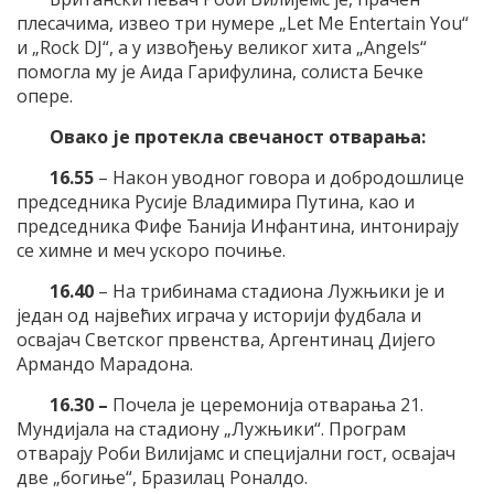
плесачима, извео три нумере „Let Me Entertain You“
и „Rock DJ“, а у извођењу великог хита „Angels“
помогла му је Аида Гарифулина, солиста Бечке
опере.
Овако је протекла свечаност отварања:
16.55
– Након уводног говора и добродошлице
председника Русије Владимира Путина, као и
председника Фифе Ђанија Инфантина, интонирају
се химне и меч ускоро почиње.
16.40
– На трибинама стадиона Лужњики је и
један од највећих играча у историји фудбала и
освајач Светског првенства, Аргентинац Дијего
Армандо Марадона.
16.30 –
Почела је церемонија отварања 21.
Мундијала на стадиону „Лужњики“. Програм
отварају Роби Вилијамс и специјални гост, освајач
две „богиње“, Бразилац Роналдо.