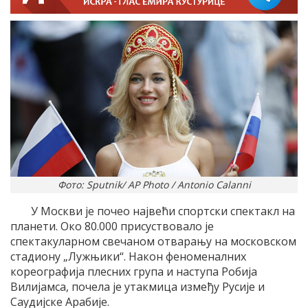
Фото: Sputnik/ AP Photo / Antonio Calanni
У Москви је почео највећи спортски спектакл на
планети. Око 80.000 присуствовало је
спектакуларном свечаном отварању на московском
стадиону „Лужњики“. Након феноменалних
кореографија плесних група и наступа Робија
Вилијамса, почела је утакмица између Русије и
Саудијске Арабије.