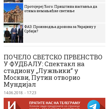
Протојереј Ђого: Приштина наставља да
отима немањићке светиње
ФАЗ: Производња дронова за Украјину у
Србији?
ПОЧЕЛО СВЕТСКО ПРВЕНСТВО
У ФУДБАЛУ: Спектакл на
стадиону „Лужњики“ у
Москви, Путин отворио
Мундијал
14.06.2018. - 17:23