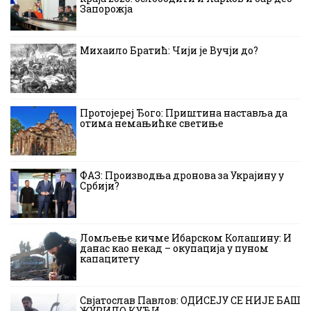
Запорожја
Михаило Братић: Чији је Вучји до?
Протојереј Ђого: Приштина наставља да
отима немањићке светиње
ФАЗ: Производња дронова за Украјину у
Србији?
Ломљење кичме Ибарском Колашину: И
данас као некад – окупација у пуном
капацитету
Свјатослав Павлов: ОДИСЕЈУ СЕ НИЈЕ БАШ
ЖУРИЛО КУЋИ