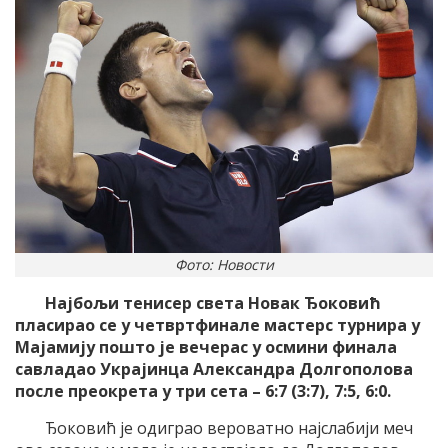
Фото: Новости
Најбољи тенисер света Новак Ђоковић
пласирао се у четвртфинале мастерс турнира у
Мајамију пошто је вечерас у осмини финала
савладао Украјинца Александра Долгополова
после преокрета у три сета – 6:7 (3:7), 7:5, 6:0.
Ђоковић је одиграо вероватно најслабији меч