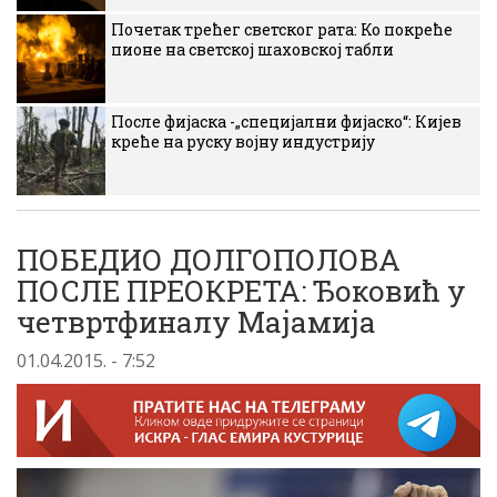
Почетак трећег светског рата: Ко покреће
пионе на светској шаховској табли
После фијаска -„специјални фијаско“: Кијев
креће на руску војну индустрију
ПОБЕДИО ДОЛГОПОЛОВА
ПОСЛЕ ПРЕОКРЕТА: Ђоковић у
четвртфиналу Мајамија
01.04.2015. - 7:52