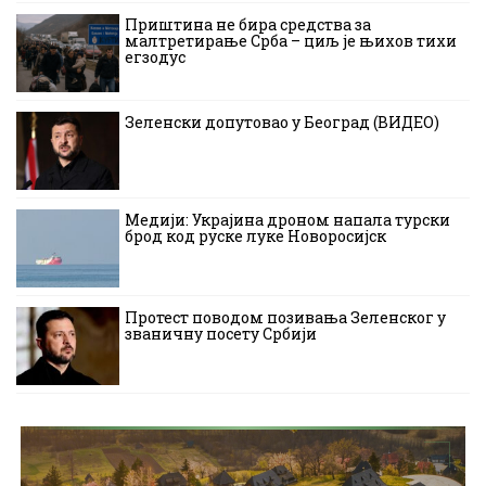
Приштина не бира средства за
малтретирање Срба – циљ је њихов тихи
егзодус
Зеленски допутовао у Београд (ВИДЕО)
Медији: Украјина дроном напала турски
брод код руске луке Новоросијск
Протест поводом позивања Зеленског у
званичну посету Србији