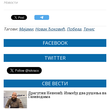
Новости
Тагови:
Мајами
,
Новак Ђоковић
,
Победа
,
Тенис
FACEBOOK
TWITTER
СВЕ ВЕСТИ
Драгутин Ненезић: Између два рушења на
Газиводама