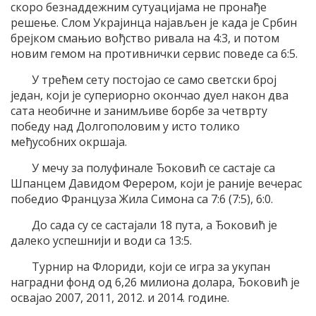
скоро безнаддежним сутуацијама не пронађе
решење. Слом Украјинца најављен је када је Србин
брејком смањио вођство ривала на 4:3, и потом
новим гемом на противнички сервис поведе са 6:5.
У трећем сету постојао се само светски број
један, који је супериорно окончао дуел након два
сата необичне и занимљиве борбе за четврту
победу над Долгополовим у исто толико
међусобних окршаја.
У мечу за полуфинале Ђоковић се састаје са
Шпанцем Давидом Ферером, који је раније вечерас
победио Француза Жила Симона са 7:6 (7:5), 6:0.
До сада су се састајали 18 пута, а Ђоковић је
далеко успешнији и води са 13:5.
Турнир на Флориди, који се игра за укупан
наградни фонд од 6,26 милиона долара, Ђоковић је
освајао 2007, 2011, 2012. и 2014. године.