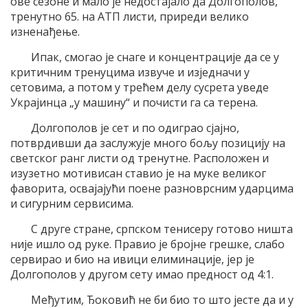
ове сезоне и мало је недостајало да Долгополов,
тренутно 65. на АТП листи, приреди велико
изненађење.
Ипак, смогао је снаге и концентрације да се у
критичним тренуцима извуче и изједначи у
сетовима, а потом у трећем делу сусрета уведе
Украјинца „у машину“ и почисти га са терена.
Долгополов је сет и по одиграо сјајно,
потврдивши да заслужује много бољу позицију на
светског ранг листи од тренутне. Расположен и
изузетно мотивисан ставио је на муке великог
фаворита, освајајући поене разноврсним ударцима
и сигурним сервисима.
С друге стране, српском тенисеру готово ништа
није ишло од руке. Правио је бројне грешке, слабо
сервирао и био на ивици елиминације, јер је
Долгополов у другом сету имао предност од 4:1.
Међутим, Ђоковић не би био то што јесте да и у