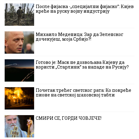
После фијаска -„специјални фијаско“: Кијев
креће на руску војну индустрију
Михаило Меденица: Зар да Зеленског
дочекујеш, моја Србијо?!
Готово је: Маск не дозвољава Кијеву да
користи „Старлинк“ за нападе на Русију?
Почетак трећег светског рата: Ко покреће
пионе на светској шаховској табли
СМИРИ СЕ, ГОРДИ ЧОВЈЕЧЕ!