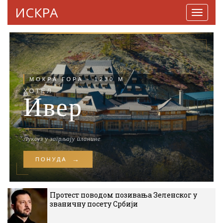
ИСКРА
Навига
Протест поводом позивања Зеленског у
званичну посету Србији