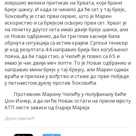
извршио велики притисак на Хрвата, који брани
брејк шансу. И када се чинило да ће сет у тај-брејк,
Ђоковићу је стао први сервис, што је Марин
искористио и са брејком освојио први сет. Хрват је
на почетку другог сета имао двије брејк шансе, али
се Новак одбранио, да би три гема касније била
обрнута ситуација са истим крајем. Српски тенисер
је код резултата 4:4 направио брејк без изгубљеног
поена, да би тада стао, а Чилић је повео са 6:5 и
имао је чак двије меч лопте. То је Новак одбранио и
направио мини брејк у тај-брејку, али Марин одмах
враћа и прелази у вођство и стиже до прве побједе
у петнаестом дуелу против Ђоковића.
Противник Марину Чилићу у полуфиналу биће
Џон Изнер, а да ли ће Новак остати на првом мјесту
АТП листе зависи од Ендија Мареја.
Дејан Јовичић