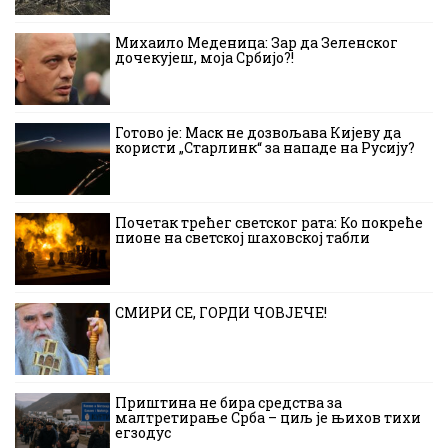
Михаило Меденица: Зар да Зеленског
дочекујеш, моја Србијо?!
Готово је: Маск не дозвољава Кијеву да
користи „Старлинк“ за нападе на Русију?
Почетак трећег светског рата: Ко покреће
пионе на светској шаховској табли
СМИРИ СЕ, ГОРДИ ЧОВЈЕЧЕ!
Приштина не бира средства за
малтретирање Срба – циљ је њихов тихи
егзодус