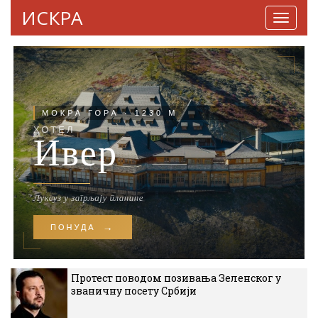
ИСКРА
Навига
Протест поводом позивања Зеленског у
званичну посету Србији