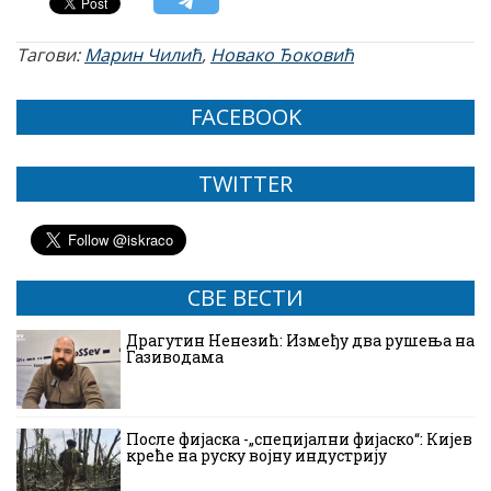
Тагови:
Марин Чилић
,
Новако Ђоковић
FACEBOOK
TWITTER
СВЕ ВЕСТИ
Драгутин Ненезић: Између два рушења на
Газиводама
После фијаска -„специјални фијаско“: Кијев
креће на руску војну индустрију