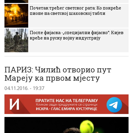
Почетак трећег светског рата: Ко покреће
пионе на светској шаховској табли
После фијаска -„специјални фијаско“: Кијев
креће на руску војну индустрију
ПАРИЗ: Чилић отворио пут
Мареју ка првом мјесту
04.11.2016. - 19:37