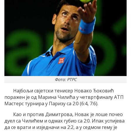
Фото: РТРС
Најбољи свјетски тенисер Новако Ђоковић
поражен је од Марина Чилића у четвртфиналу АТП
Мастерс турнира у Паризу са 2:0 (6:4, 7:6).
Као и против Димитрова, Новак је лоше почео
дуел са Чилићем и одмах губио са 2:0. Ипак успијева
да се врати и изједначи на 2:2, а у седмом гему је