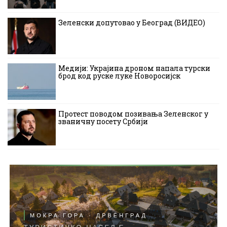
Зеленски допутовао у Београд (ВИДЕО)
Медији: Украјина дроном напала турски
брод код руске луке Новоросијск
Протест поводом позивања Зеленског у
званичну посету Србији