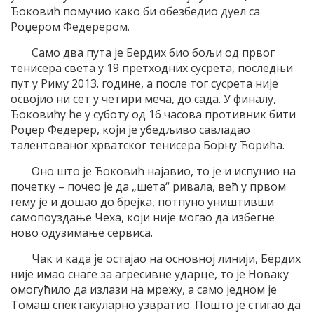
Ђоковић помучио како би обезбедио дуел са
Роџером Федерером.
Само два пута је Бердих био бољи од првог
тенисера света у 19 претходних сусрета, последњи
пут у Риму 2013. године, а после тог сусрета није
освојио ни сет у четири меча, до сада. У финалу,
Ђоковићу ће у суботу од 16 часова противник бити
Роџер Федерер, који је убедљиво савладао
талентованог хрватског тенисера Борну Ћорића.
Оно што је Ђоковић најавио, то је и испунио на
почетку – почео је да „шета“ ривала, већ у првом
гему је и дошао до брејка, потпуно уништивши
самопоуздање Чеха, који није могао да избегне
ново одузимање сервиса.
Чак и када је остајао на основној линији, Бердих
није имао снаге за агресивне ударце, то је Новаку
омогућило да излази на мрежу, а само једном је
Томаш спектакуларно узвратио. Пошто је стигао да