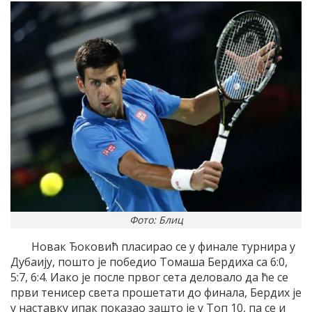
Фото: Блиц
Новак Ђоковић пласирао се у финале турнира у
Дубаију, пошто је победио Томаша Бердиха са 6:0,
5:7, 6:4. Иако је после првог сета деловало да ће се
први тенисер света прошетати до финала, Бердих је
у наставку ипак показао зашто је у Топ 10, па се и