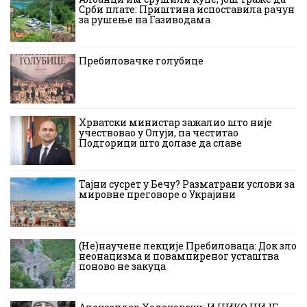
Срби плате: Приштина испоставила рачун
за рушење на Газиводама
Пребиловачке голубице
Хрватски министар зажалио што није
учествовао у Олуји, па честитао
Подгорици што долазе да славе
Тајни сусрет у Бечу? Разматрани услови за
мировне преговоре о Украјини
(Не)научене лекције Пребиловаца: Док зло
неонацизма и повампиреног усташтва
поново не закуца