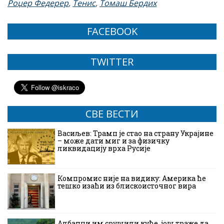
Роџер Федерер
,
Тенис
,
Томаш Бердих
FACEBOOK
TWITTER
СВЕ ВЕСТИ
Васиљев: Трамп је стао на страну Украјине
– може дати миг и за физичку
ликвидацију врха Русије
Компромис није на видику: Америка ће
тешко изаћи из блискоисточног вира
Албанци им срушили куће, још траже да