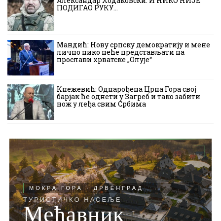
Александар Ходаковски: И НИКО НИЈЕ
ПОДИГАО РУКУ…
Мандић: Нову српску демократију и мене
лично нико неће представљати на
прослави хрватске „Олује“
Кнежевић: Однарођена Црна Гора свој
барјак ће однети у Загреб и тако забити
нож у леђа свим Србима