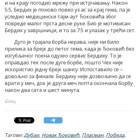
и на крају погодио мрежу при истрчавању. Након
5:5, Бердих је поново повео уз ас за крај гема, па је
уследио медицински тајм-аут Ђоковића због
повреде малог прста десне руке. Био је мотивисан
Бердих у завршници, и то за 7:5 и улазак у трећи сет.
Дуго је трајала борба нерава, није ни било
прилика за брејк до петог гема, када је Ђоковић без
изгубљеног поена одузео сервис Бердиху. То је
оправдао тек после дуге борбе, пошто Чех није
искористио једну брејк шансу. Испоставило се –
довољно за финале. Бердиху није дозвољено да се
врати у меч, док је друга меч лопта окончала борбу
након два сата и шест минута.
Блиц
Тагови:
Дубаи
,
Новак Ђоковић
,
Пласман
,
Победа
,