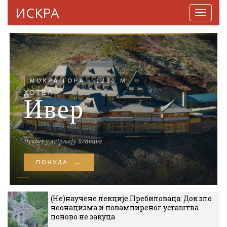
ИСКРА
Навига
(Не)научене лекције Пребиловаца: Док зло
неонацизма и повампиреног усташтва
поново не закуца