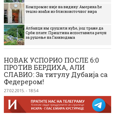
Компромис није на видику: Америка ће
тешко изаћи из блискоисточног вира
Албанци им срушили куће, још траже да
Срби плате: Приштина испоставила рачун
за рушење на Газиводама
НОВАК УСПОРИО ПОСЛЕ 6:0
ПРОТИВ БЕРДИХА, АЛИ
СЛАВИО: За титулу Дубаија са
Федерером!
27.02.2015. - 18:54