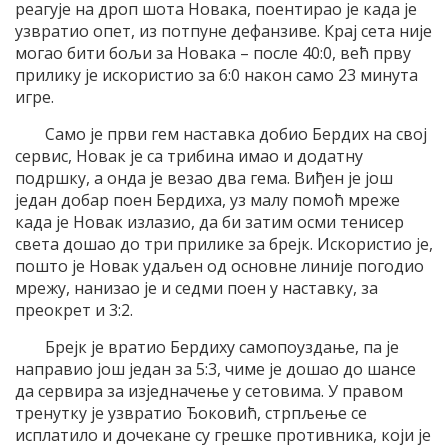
реагује на дроп шота Новака, поентирао је када је
узвратио опет, из потпуне дефанзиве. Крај сета није
могао бити бољи за Новака – после 40:0, већ прву
прилику је искористио за 6:0 након само 23 минута
игре.
Само је први гем наставка добио Бердих на свој
сервис, Новак је са трибина имао и додатну
подршку, а онда је везао два гема. Виђен је још
један добар поен Бердиха, уз малу помоћ мреже
када је Новак излазио, да би затим осми тенисер
света дошао до три прилике за брејк. Искористио је,
пошто је Новак удаљен од основне линије погодио
мрежу, нанизао је и седми поен у наставку, за
преокрет и 3:2.
Брејк је вратио Бердиху самопоуздање, па је
направио још један за 5:3, чиме је дошао до шансе
да сервира за изједначење у сетовима. У правом
тренутку је узвратио Ђоковић, стрпљење се
исплатило и дочекане су грешке противника, који је