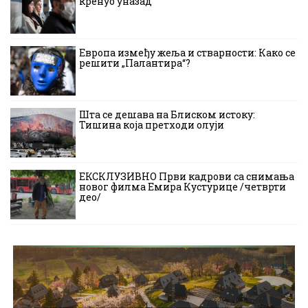
кренуо уназад
Европа између жеља и стварности: Како се
решити „Палантира“?
Шта се дешава на Блиском истоку:
Тишина која претходи олуји
ЕКСКЛУЗИВНО Први кадрови са снимања
новог филма Емира Кустурице /четврти
део/