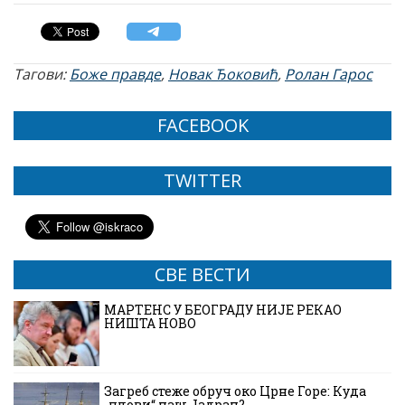
Тагови:
Боже правде
,
Новак Ђоковић
,
Ролан Гарос
FACEBOOK
TWITTER
СВЕ ВЕСТИ
МАРТЕНС У БЕОГРАДУ НИЈЕ РЕКАО
НИШТА НОВО
Загреб стеже обруч око Црне Горе: Куда
„плови“ наш Јадран?