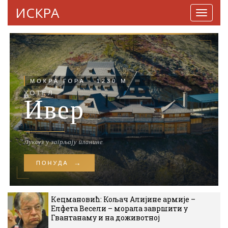
ИСКРА
Навига
Кецмановић: Кољач Алијине армије –
Елфета Весели – морала завршити у
Гвантанаму и на доживотној