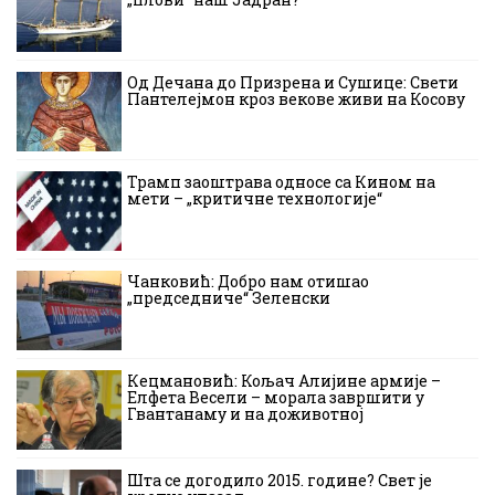
Од Дечана до Призрена и Сушице: Свети
Пантелејмон кроз векове живи на Косову
Трамп заоштрава односе са Кином на
мети – „критичне технологије“
Чанковић: Добро нам отишао
„председниче“ Зеленски
Кецмановић: Кољач Алијине армије –
Елфета Весели – морала завршити у
Гвантанаму и на доживотној
Шта се догодило 2015. године? Свет је