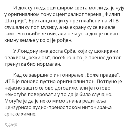
И док су гледаоци широм света могли да је чују
у оригиналном тону с централног терена „Филип
Шатрије“, Британци који су претплаћени на ИТВ
слушали су поп музику, а на екрану су се виделе
само Ђоковићеве очи, али не и уста док је певао
химну земље у којој је рођен.
У Лондону има доста Срба, који су шокирани
оваквом „режијом“, посебно што је пренос до тог
тренутка био нормалан.
Кад се завршило интонирање „Боже правде“,
ИТВ је поново пустио оригинални тон. Потпуно је
нејасно зашто се ово догодило, али је готово
немогуће поверовати у то да је било случајно.
Могуће је да је неко мимо знања редитеља
цензурисао аудио-пренос током интонирања
српске химне.
Курир