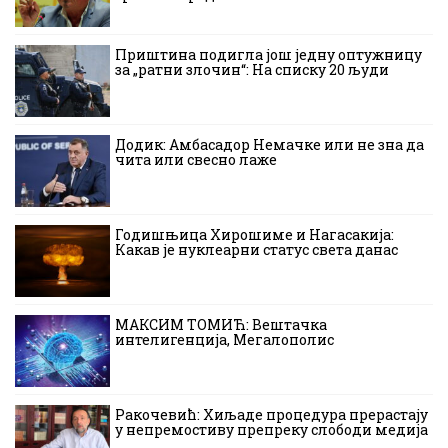
Приштина подигла још једну оптужницу
за „ратни злочин“: На списку 20 људи
Додик: Амбасадор Немачке или не зна да
чита или свесно лаже
Годишњица Хирошиме и Нагасакија:
Какав је нуклеарни статус света данас
МАКСИМ ТОМИЋ: Вештачка
интелигенција, Мегалополис
Ракочевић: Хиљаде процедура прерастају
у непремостиву препреку слободи медија