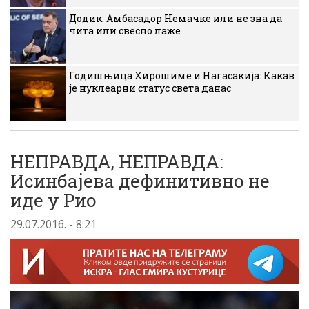
Додик: Амбасадор Немачке или не зна да
чита или свесно лаже
Годишњица Хирошиме и Нагасакија: Какав
је нуклеарни статус света данас
НЕПРАВДА, НЕПРАВДА:
Исинбајева дефинитивно не
иде у Рио
29.07.2016. - 8:21