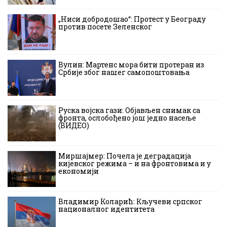
„Ниси добродошао“: Протест у Београду
против посете Зеленског
Вулин: Мартенс мора бити протеран из
Србије због нашег самопоштовања
Руска војска гази: Објављен снимак са
фронта, ослобођено још једно насеље
(ВИДЕО)
Миршајмер: Почела је деградација
кијевског режима – и на фронтовима и у
економији
Владимир Коларић: Кључеви српског
националног идентитета