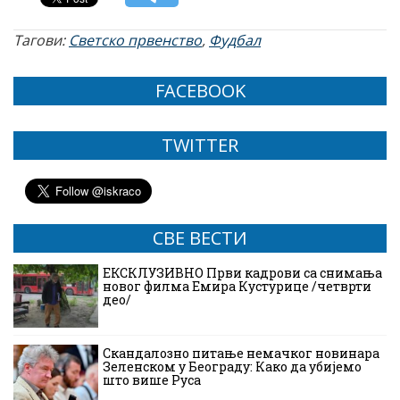
Тагови:
Светско првенство
,
Фудбал
FACEBOOK
TWITTER
СВЕ ВЕСТИ
ЕКСКЛУЗИВНО Први кадрови са снимања
новог филма Емира Кустурице /четврти
део/
Скандалозно питање немачког новинара
Зеленском у Београду: Како да убијемо
што више Руса