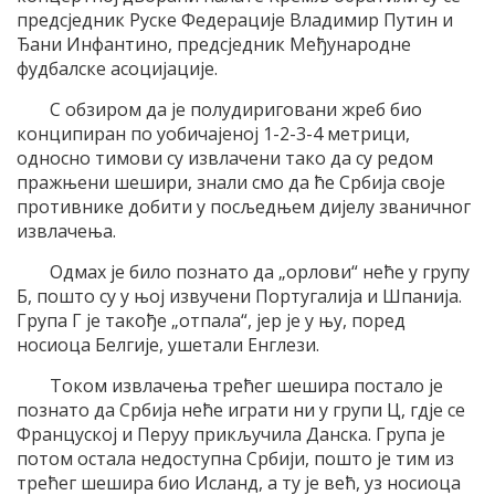
предсједник Руске Федерације Владимир Путин и
Ђани Инфантино, предсједник Међународне
фудбалске асоцијације.
С обзиром да је полудириговани жреб био
конципиран по уобичајеној 1-2-3-4 метрици,
односно тимови су извлачени тако да су редом
пражњени шешири, знали смо да ће Србија своје
противнике добити у посљедњем дијелу званичног
извлачења.
Одмах је било познато да „орлови“ неће у групу
Б, пошто су у њој извучени Португалија и Шпанија.
Група Г је такође „отпала“, јер је у њу, поред
носиоца Белгије, ушетали Енглези.
Током извлачења трећег шешира постало је
познато да Србија неће играти ни у групи Ц, гдје се
Француској и Перуу прикључила Данска. Група је
потом остала недоступна Србији, пошто је тим из
трећег шешира био Исланд, а ту је већ, уз носиоца