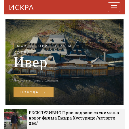
ИСКРА
Навига
ЕКСКЛУЗИВНО Први кадрови са снимања
новог филма Емира Кустурице /четврти
део/