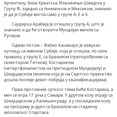
Аргентину, била Хрватска. Извлачење Шведске у
Групу Ф, заједно са Њемачком и Мексиком, значило
је да је Србија могла само у групе А, Е и Х.
Саудијска Арабија је отишла у групу А, што је
значило и да ће отворити Мундијал мечом са
Русијом.
Одмах потом – Фабио Канаваро је извукао
куглицу са именом Србије, која је отишла, по сили
правила, у групу Е, са Бразилом (препорођеним са
селектором Титеом), Костариком
(четвртфиналистом на претходном Мундијалу) и
Швајцарском (екипом која је на Свјетско првенство
дошла послије девет побједа у квалификацијама).
Први противник српског тима биће Костарика, а
меч се игра 17. јуна у Самари. У другом колу играју са
Швајцарском у Калињинграду, а у посљедњем колу
на програму је дуел са Бразилом на стадиону
московског Спартака.