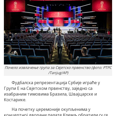
Почело извлачење група за Свјетско првенство (фото: РТРС
/Tanjug/AP)
Фудбалска репрезентација Србије играће у
Групи Е на Свјетском првенству, заједно са
изабраним тимовима Бразила, Швајцарске и
Костарике.
На почетку церемоније окупљенима у
концертној дворани палате Кремљ обратили су се