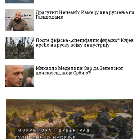
Драгутин Ненезић: Између два рушења на
Газиводама
После фијаска -„специјални фијаско“: Кијев
креће на руску војну индустрију
Михаило Меденица: Зар да Зеленског
дочекујеш, моја Србијо?!