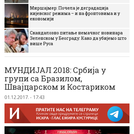
Миршајмер: Почела је деградација
кијевског режима – и на фронтовима и у
економији
Скандалозно питање немачког новинара
Зеленском у Београду: Како да убијемо што
више Руса
МУНДИЈАЛ 2018: Србија у
групи са Бразилом,
Швајцарском и Костариком
01.12.2017. - 17:43