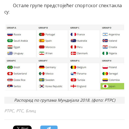
Остале групе предстојећег спортског спектакла
су:
Распоред по групама Мундијала 2018. (фото: РТРС)
РТРС, РТС, Блиц