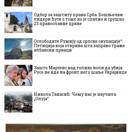
Одбор за заштиту права Срба: Бошњачки
лидери ћуте о томе ко је спалио и срушио
23 православне цркве
Ослободите Румију од српске окупације“:
Петиција која открива шта заправо траже
албански прваци
Зашто Мартенс кад толико воли да убија
Русе не иде на фронт него шаље Украјинце
Никола Танасић: Чему нас је научила
„Олуја“