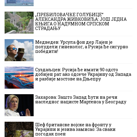
„ПРЕБИЛОВАЧКЕ ГОЛУБИЦЕ“
АЛЕКСАНДРА ЖИВКОВИЋА: ЈОШ ЈЕДНА
КЊИГА О НАДУМНОМ СРПСКОМ
СТРАДАЊУ
Медведев: Урсула фон дер Лајен је
полудели гинеколог, а Русија ће сигурно
победити!
Суздаљцев: Русија ће имати 90 одсто
добијен рат ако одсече Украјину од Запада
и разбије мостове на Дњепру
Захарова: Зашто Запад ћути на речи
наследног нацисте Мартенса у Београду
Шеф британске војске на фронту у
Украјини и језива замисао: За сваки
погодак поен