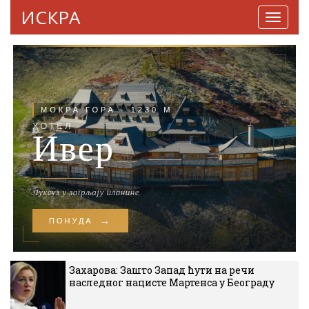
ИСКРА
Навига
Захарова: Зашто Запад ћути на речи
наследног нацисте Мартенса у Београду