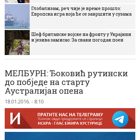
Глобализам, реч чије је време прошло:
Европска игра која ће се завршити у сузама
Шеф британске војске на фронту у Украјини
и језива замисао: За сваки погодак поен
МЕЛБУРН: Ђоковић рутински
до побједе на старту
Аустралијан опена
18.01.2016. - 8:10