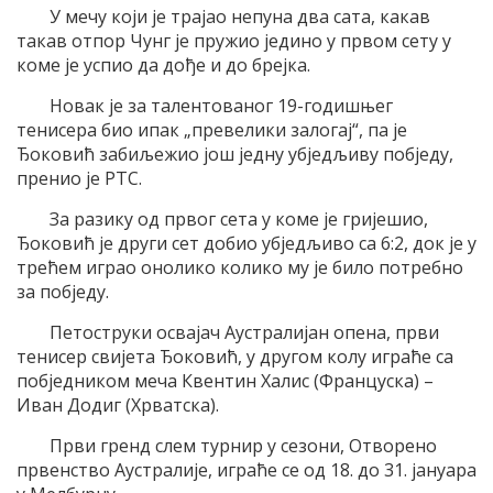
У мечу који је трајао непуна два сата, какав
такав отпор Чунг је пружио једино у првом сету у
коме је успио да дође и до брејка.
Новак је за талентованог 19-годишњег
тенисера био ипак „превелики залогај“, па је
Ђоковић забиљежио још једну убједљиву побједу,
пренио је РТС.
За разику од првог сета у коме је гријешио,
Ђоковић је други сет добио убједљиво са 6:2, док је у
трећем играо онолико колико му је било потребно
за побједу.
Петоструки освајач Аустралијан опена, први
тенисер свијета Ђоковић, у другом колу играће са
побједником меча Квентин Халис (Француска) –
Иван Додиг (Хрватска).
Први гренд слем турнир у сезони, Отворено
првенство Аустралије, играће се од 18. до 31. јануара