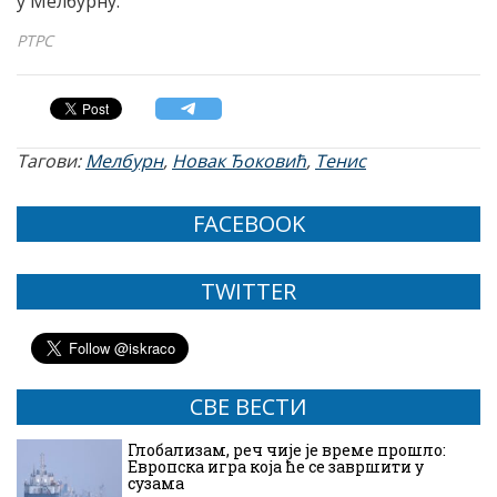
у Мелбурну.
РТРС
Тагови:
Мелбурн
,
Новак Ђоковић
,
Тенис
FACEBOOK
TWITTER
СВЕ ВЕСТИ
Глобализам, реч чије је време прошло:
Европска игра која ће се завршити у
сузама