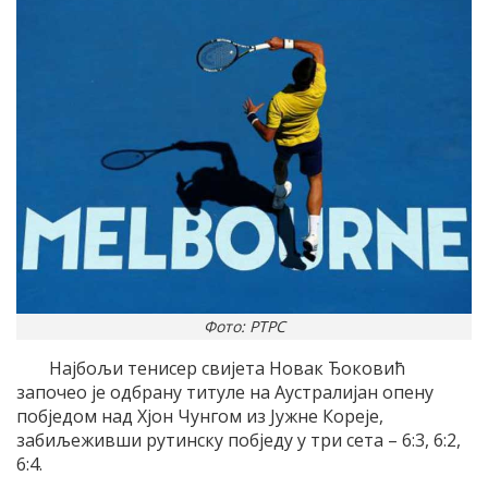
Фото: РТРС
Најбољи тенисер свијета Новак Ђоковић
започео је одбрану титуле на Аустралијан опену
побједом над Хјон Чунгом из Јужне Кореје,
забиљеживши рутинску побједу у три сета – 6:3, 6:2,
6:4.