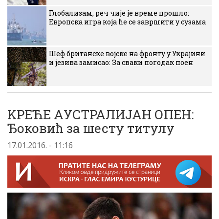
Глобализам, реч чије је време прошло:
Европска игра која ће се завршити у сузама
Шеф британске војске на фронту у Украјини
и језива замисао: За сваки погодак поен
KРЕЋЕ АУСТРАЛИЈАН ОПЕН:
Ђоковић за шесту титулу
17.01.2016. - 11:16