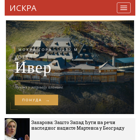
ИСКРА
Навига
Захарова: Зашто Запад ћути на речи
наследног нацисте Мартенса у Београду