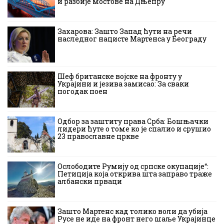
и разбије мостове на Дњепру
Захарова: Зашто Запад ћути на речи
наследног нацисте Мартенса у Београду
Шеф британске војске на фронту у
Украјини и језива замисао: За сваки
погодак поен
Одбор за заштиту права Срба: Бошњачки
лидери ћуте о томе ко је спалио и срушио
23 православне цркве
Ослободите Румију од српске окупације“:
Петиција која открива шта заправо траже
албански прваци
Зашто Мартенс кад толико воли да убија
Русе не иде на фронт него шаље Украјинце