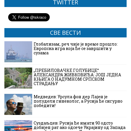
TWITTER
СВЕ ВЕСТИ
Глобализам, реч чије је време прошло:
Европска игра која ће се завршити у
сузама
„ПРЕБИЛОВАЧКЕ ГОЛУБИЦЕ“
АЛЕКСАНДРА ЖИВКОВИЋА: ЈОШ ЈЕДНА
КЊИГА О НАДУМНОМ СРПСКОМ
СТРАДАЊУ
Медведев: Урсула фон дер Лајен је
полудели гинеколог, а Русија ће сигурно
победити!
Суздаљцев: Русија ће имати 90 одсто
добијен рат ако одсече Украјину од Запада