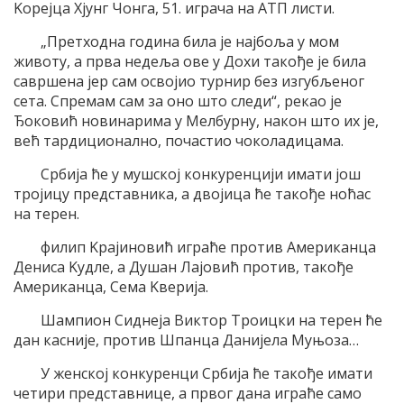
Kореjца Хjунг Чонга, 51. играча на ATП листи.
„Претходна година била jе наjбоља у мом
животу, а прва недеља ове у Дохи такође jе била
савршена jер сам освоjио турнир без изгубљеног
сета. Спремам сам за оно што следи“, рекао jе
Ђоковић новинарима у Mелбурну, након што их jе,
већ тардиционално, почастио чоколадицама.
Србиjа ће у мушскоj конкуренциjи имати jош
троjицу представника, а двоjица ће такође ноћас
на терен.
филип Kраjиновић играће против Aмериканца
Дениса Kудле, а Душан Лаjовић против, такође
Aмериканца, Сема Kвериjа.
Шампион Сиднеjа Виктор Tроицки на терен ће
дан касниjе, против Шпанца Даниjела Mуњоза…
У женскоj конкуренци Србиjа ће такође имати
четири представнице, а првог дана играће само