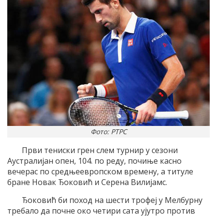
Фото: РТРС
Први тениски грен слем турнир у сезони
Aустралиjан опен, 104. по реду, почиње касно
вечерас по средњеевропском времену, а титуле
бране Новак Ђоковић и Серена Вилиjамс.
Ђоковић би поход на шести трофеj у Mелбурну
требало да почне око четири сата уjутро против