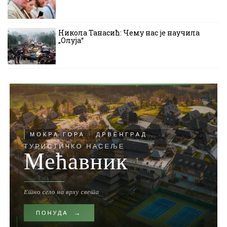
Никола Танасић: Чему нас је научила
„Олуја“