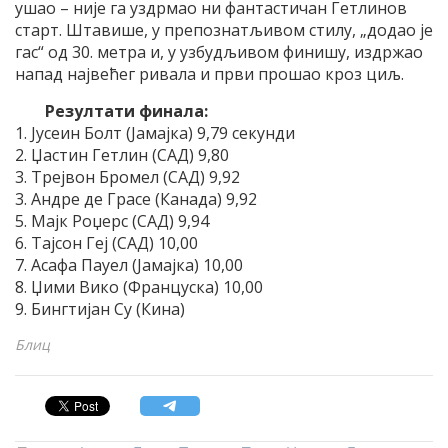
ушао – није га уздрмао ни фантастичан Гетлинов
старт. Штавише, у препознатљивом стилу, „додао је
гас“ од 30. метра и, у узбудљивом финишу, издржао
напад највећег ривала и први прошао кроз циљ.
Резултати финала:
1. Јусеин Болт (Јамајка) 9,79 секунди
2. Џастин Гетлин (САД) 9,80
3. Трејвон Бромел (САД) 9,92
3. Андре де Грасе (Канада) 9,92
5. Мајк Роџерс (САД) 9,94
6. Тајсон Геј (САД) 10,00
7. Асафа Пауел (Јамајка) 10,00
8. Џими Вико (Француска) 10,00
9. Бингтијан Су (Кина)
Блиц