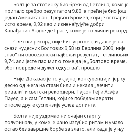
Болт је за стотинку био бржи од Гетлина, коме је
припало сребро резултатом 9,80, а трећи је био још
један Американац, Трејвон Бромел, који је остварио
исто време, 9,92 као и изненађујуће добри
Канађанин Андре де Грасе, коме је то лични рекорд.
Светски рекорд није био угрожен, и даље је на
снази чудесних Болтових 9,58 из Берлина 2009, није
„пао“ ни овосезонски најбољи резултат, Гетлинових
9,74, али јесте пао мит о томе да је „Болтово време,
због повреде и дужег одсуства“, прошло.
Није. Доказао је то у сјајној конкуренцији, јер су
десно од њега на стази били и некада „вечити
ривали“ и светски рекордери, Тајсон Геј и Асафа
Пауел, а и сам Гетлин, који се победам аврати
опосле друге суспензије услед допинга.
Болта није уздрмао ни очајан старт у
полуфиналу, у коме је рано изгубио ритам и умало
остао без завршне борбе за злато, али када је у њу