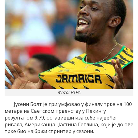
Фото: РТРС
Јусеин Болт је тријумфовао у финалу трке на 100
метара на Светском првенству у Пекингу
резултатом 9,79, оставивши иза себе највећег
ривала, Американца Џастина Гетлина, који је до ове
трке био најбржи спринтер у сезони.