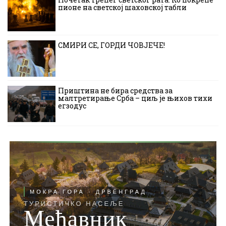
пионе на светској шаховској табли
СМИРИ СЕ, ГОРДИ ЧОВЈЕЧЕ!
Приштина не бира средства за
малтретирање Срба – циљ је њихов тихи
егзодус