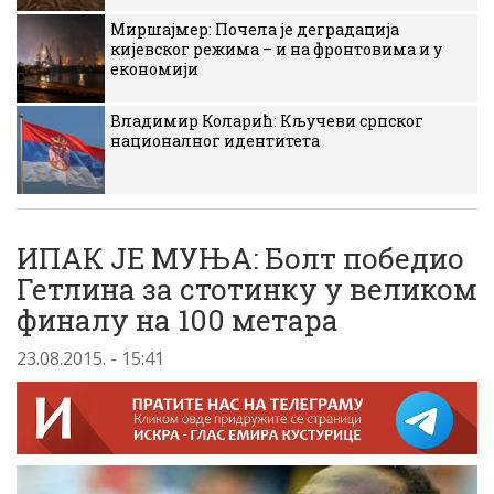
Миршајмер: Почела је деградација
кијевског режима – и на фронтовима и у
економији
Владимир Коларић: Кључеви српског
националног идентитета
ИПАК ЈЕ МУЊА: Болт победио
Гетлина за стотинку у великом
финалу на 100 метара
23.08.2015. - 15:41