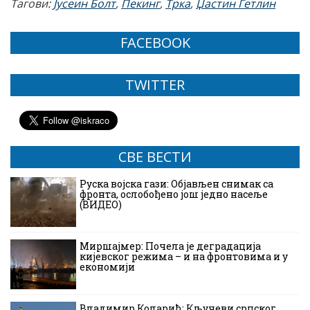
Тагови:
Јусеин Болт
,
Пекинг
,
Трка
,
Џастин Гетлин
FACEBOOK
TWITTER
СВЕ ВЕСТИ
Руска војска гази: Објављен снимак са
фронта, ослобођено још једно насеље
(ВИДЕО)
Миршајмер: Почела је деградација
кијевског режима – и на фронтовима и у
економији
Владимир Коларић: Кључеви српског