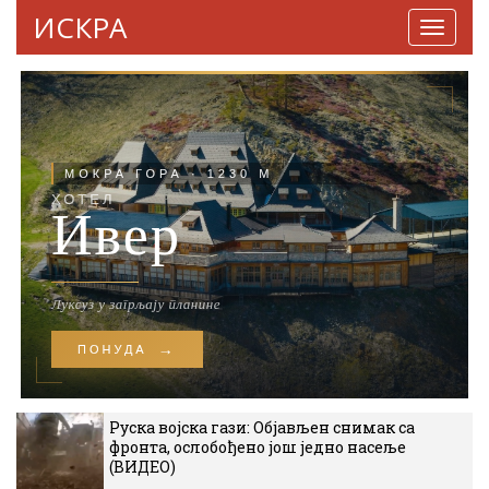
ИСКРА
Навига
Руска војска гази: Објављен снимак са
фронта, ослобођено још једно насеље
(ВИДЕО)