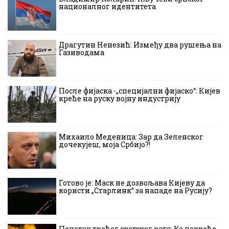
националног идентитета
Драгутин Ненезић: Између два рушења на
Газиводама
После фијаска -„специјални фијаско“: Кијев
креће на руску војну индустрију
Михаило Меденица: Зар да Зеленског
дочекујеш, моја Србијо?!
Готово је: Маск не дозвољава Кијеву да
користи „Старлинк“ за нападе на Русију?
Почетак трећег светског рата: Ко покреће