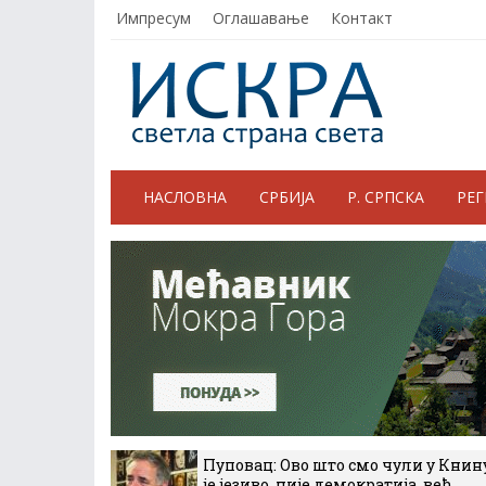
Импресум
Оглашавање
Контакт
НАСЛОВНА
СРБИЈА
Р. СРПСКА
РЕ
Пуповац: Ово што смо чули у Книн
је језиво, није демократија, већ