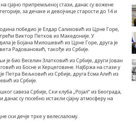
на сјајно припремљеној стази, данас су вожене
тегорије, за дечаке и девојчице старости до 14 и
година победио је Елдар Салиховић из Црне Горе,
а трећи Виктор Петков из Македоније. У
ила је Бојана Милошевић из Црне Горе, друга је
вета Радовановић, такође из Србије.
љи је био Веселин Златковић из Србије, други Јован
овић из Босне и Херцеговине. Најбржа на стази у
је Петра Вељковић из Србије, друга Есма Алић из
евић из Србије.
ког савеза Србије, Ски клуба „Ројал“ из Београда,
и данас су посебно истакли сјајну атмосферу на
не ски дечје трке у велеслалому.