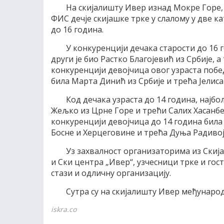
На скијалишту Ивер изнад Мокре Горе, 
ФИС дечје скијашке трке у слалому у две ка
до 16 година.
У конкуренцији дечака старости до 16 
други је био Растко Благојевић из Србије, 
конкуренцији девојчица овог узраста побед
била Марта Динић из Србије и трећа Јелиса
Код дечака узраста до 14 година, најбо
Жељко из Црне Горе и трећи Салих Хасанбег
конкуренцији девојчица до 14 година била 
Босне и Херцеговине и трећа Дуња Радивој
Уз захвалност организаторима из Скијаш
и Ски центра „Ивер“, узчесници трке и гост
стази и одличну организацију.
Сутра су на скијалишту Ивер међународ
iskra.co