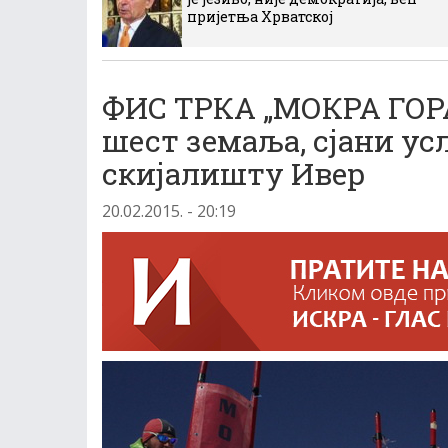
пријетња Хрватској
ФИС ТРКА „МОКРА ГОРА
шест земаља, сјани ус
скијалишту Ивер
20.02.2015. - 20:19