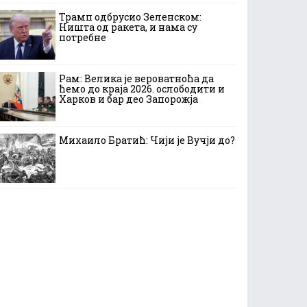
Трамп одбрусио Зеленском:
Ништа од ракета, и нама су
потребне
Рам: Велика је вероватноћа да
ћемо до краја 2026. ослободити и
Харков и бар део Запорожја
Михаило Братић: Чији је Вучји до?