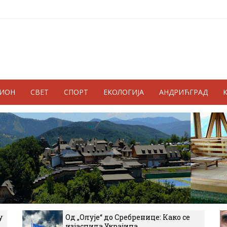
ГИОН
СВЕТ
СПОРТ
ЕКОЛОГИЈА
АНДРИЋГРАД
у
Од „Олује“ до Сребренице: Како се
изјаснила Украјина