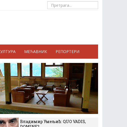
КУЛТУРА
МЕЋАВНИК
РЕПОРТЕРИ
Владимир Умељић: QUO VADIS,
DOMINE?