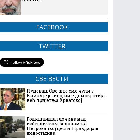
FACEBOOK
TWITTER
СВЕ ВЕСТИ
Пуповац: Ово што смо чули у
Книну је језиво, није демократија,
већ пријетња Хрватској
Годишњица злочина над
избегличком колоном на
Петровачкој цести: Правда још
недостижна