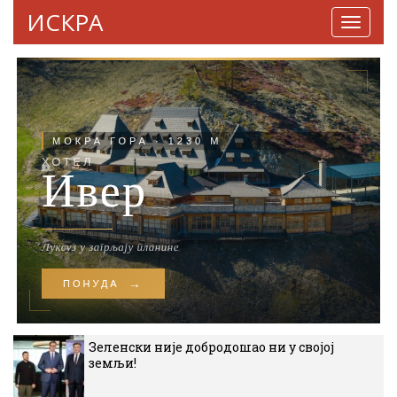
ИСКРА
Навига
Зеленски није добродошао ни у својој
земљи!