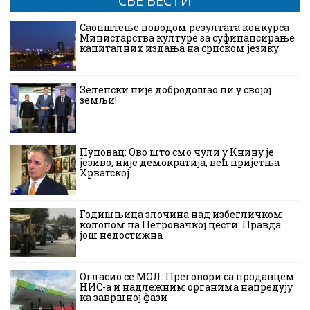
СВЕ ВЕСТИ
Саопштење поводом резултата конкурса
Министарства културе за суфинансирање
капиталних издања на српском језику
Зеленски није добродошао ни у својој
земљи!
Пуповац: Ово што смо чули у Книну је
језиво, није демократија, већ пријетња
Хрватској
Годишњица злочина над избегличком
колоном на Петровачкој цести: Правда
још недостижна
Огласио се МОЛ: Преговори са продавцем
НИС-а и надлежним органима напредују
ка завршној фази