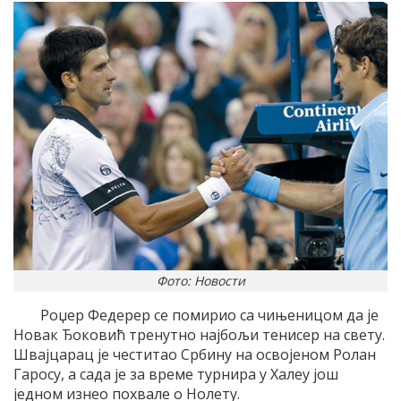
Фото: Новости
Роџер Федерер се помирио са чињеницом да је
Новак Ђоковић тренутно најбољи тенисер на свету.
Швајцарац је честитао Србину на освојеном Ролан
Гаросу, а сада је за време турнира у Халеу још
једном изнео похвале о Нолету.