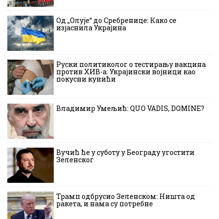
Од „Олује“ до Сребренице: Како се
изјаснила Украјина
Руски политиколог о тестирању вакцина
против ХИВ-а: Украјински војници као
покусни кунићи
Владимир Умељић: QUO VADIS, DOMINE?
Вучић ће у суботу у Београду угостити
Зеленског
Трамп одбрусио Зеленском: Ништа од
ракета, и нама су потребне