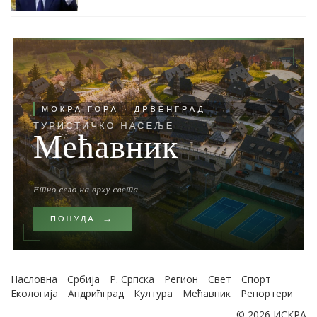
Насловна
Србија
Р. Српска
Регион
Свет
Спорт
Екологија
Андрићград
Култура
Мећавник
Репортери
© 2026 ИСКРА