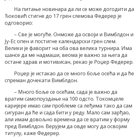
На питање новинара да ли се може догодити да
Ђоковић стигне до 17 грен слемова Федерер је
одговорио:
– Све је могуће. Онможе да освоји и Вимблдон и
Ју-Ес опен и постигне календарски грен слем.
Велики је фаворит на оба ова велика турнира. Има
шансе да ме надмаши, веома је важно за њега да
остане здрав и мотивисан, рекао је Роџер Федерер.
Роџер је истакао да се много боље осећа и да ће
спреман дочекати Вимблдон.
– Много боље се осећам, сада је важно да
вратим самопоуздање на 100 одсто. Токомцеле
каријере имао сам проблеме са леђима тако да сам
сигуран да ће и сада бити у реду. Мало сам зарђао,
али имам довољно времена да се вратим у форму
пред Вимблдон. Верујем да овде могу да освојим
титулу, каже Федерер.