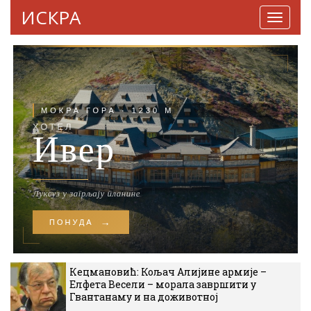
ИСКРА
Навига
Кецмановић: Кољач Алијине армије –
Елфета Весели – морала завршити у
Гвантанаму и на доживотној