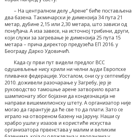
– На централном делу „Арене“ биће постављена
два базена. Такмичарски је димензија 34 пута 21
метар, дубине 2,15 или 2,30 метара, што зависи од
понуђача. А иза завесе, на источној трибини, други,
који служи за загревање је димензија 25 пута 15
метара – прича директор предузећа ЕП 2016. у
Београду Дарко Удовичић.
Када су први пут видели предлог ВСС
одушевљење нису крили ни челни људи Европске
пливачке федерације. Уосталом, они су у септембру
2010. доживели разочарање у Загребу, јер је
руководство тамошње арене затворило врата
шампионату због бојазни да кондезнација не
направи вишемилионску штету. А организатор није
могао да гарантује да ће све то да плати. Зато се
играло на отвореном базену на Јаруну. Наши су
храбро ушли у изазов и користиће искуства
организатора првенстава у малим и великим
базенима, која су одржавана у дворанама у