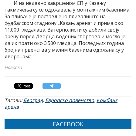
И на недавно завршеном СП у Казању
такмичења су се одржавала у монтажним базенима.
За пливаче је постављено пливалиште на
фудбалском стадиону „Казањ арена“ и прима око
11.000 гледалаца. Ватерполисти су добили своју
арену поред Дворца водених спортова и могло је
да их прати око 3.500 гледаца. Последњих година
бројна првенства у малим базенима одржана су у
дворанама.
Новости
Тагови:
Београд
,
Европско првенство
,
Комбанк
арена
FACEBOOK