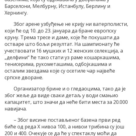
Барселони, Мелбурну, Истанбулу, Берлину и
Хернингу.
Због арене узбуђење не крију ни ватерполисти,
који ће од 10. до 23. јануара да бране европску
круну. Трема тресе и даме, које ће покушати да
остваре што бољи резултат. На шампионату ће
учествовати 16 мушких и 12 женских селекција, а
„делфини“ ће тако стати уз раме кошаркашима,
тенисерима, рукометашима, одбојкашима и
осталим звездама које су осетиле чар највеће
српске дворане.
Организатор брине и о гледаоцима, тако да је
због жеље да виде сваки детаљ у води смањио
капацитет, што значи да неће бити места за 20.000
навијача.
– Због висине постављеног базена први ред
биће од реда Х нивоа 100, а нивои трибина су још
200 и 400. Очекује се да ће у спектаклу моћи да