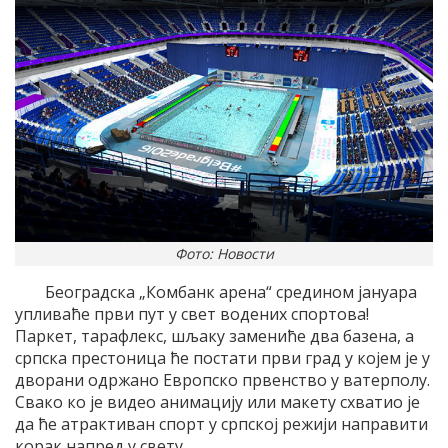
Фото: Новости
Београдска „Комбанк арена“ средином јануара
упливаће први пут у свет водених спортова!
Паркет, тарафлекс, шљаку замениће два базена, а
српска престоница ће постати први град у којем је у
дворани одржано Европско првенство у ватерполу.
Свако ко је видео анимацију или макету схватио је
да ће атрактиван спорт у српској режији направити
корак напред у свету.