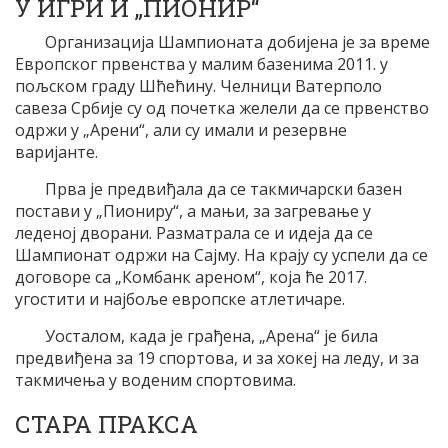
У ИГРИ И „ПИОНИР“
Организација Шампионата добијена је за време
Европског првенства у малим базенима 2011. у
пољском граду Шћећину. Челници Ватерполо
савеза Србије су од почетка желели да се првенство
одржи у „Арени“, али су имали и резервне
варијанте.
Прва је предвиђала да се такмичарски базен
постави у „Пиониру“, а мањи, за загревање у
леденој дворани. Разматрала се и идеја да се
Шампионат одржи на Сајму. На крају су успели да се
договоре са „Комбанк ареном“, која ће 2017.
угостити и најбоље европске атлетичаре.
Уосталом, када је грађена, „Арена“ је била
предвиђена за 19 спортова, и за хокеј на леду, и за
такмичења у воденим спортовима.
СТАРА ПРАКСА