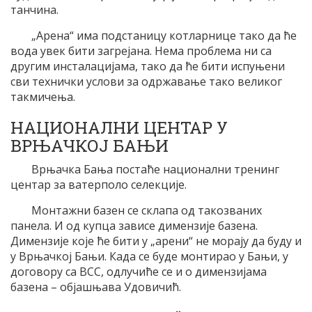
танчина.
„Арена“ има подстаницу котларнице тако да ће
вода увек бити загрејана. Нема проблема ни са
другим инсталацијама, тако да ће бити испуњени
сви технички услови за одржавање тако великог
такмичења.
НАЦИОНАЛНИ ЦЕНТАР У
ВРЊАЧКОЈ БАЊИ
Врњачка Бања постаће национални тренинг
центар за ватерполо селекције.
Монтажни базен се склапа од такозваних
панела. И од купца зависе димензије базена.
Димензије које ће бити у „арени“ не морају да буду и
у Врњачкој Бањи. Када се буде монтирао у Бањи, у
договору са ВСС, одлучиће се и о димензијама
базена – објашњава Удовичић.