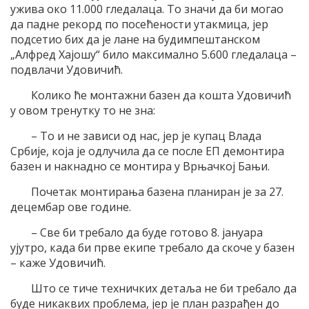
ужива око 11.000 гледалаца. То значи да би могао
да падне рекорд по посећености утакмица, јер
подсетио бих да је лане на будимпештанском
„Алфред Хајошу“ било максимално 5.600 гледалаца –
подвлачи Удовичић.
Колико ће монтажни базен да кошта Удовичић
у овом тренутку то не зна:
– То и не зависи од нас, јер је купац Влада
Србије, која је одлучила да се после ЕП демонтира
базен и накнадно се монтира у Врњачкој Бањи.
Почетак монтирања базена планиран је за 27.
децембар ове године.
– Све би требало да буде готово 8. јануара
ујутро, када би прве екипе требало да скоче у базен
– каже Удовичић.
Што се тиче техничких детаља не би требало да
буде никаквих проблема, јер је план разрађен до