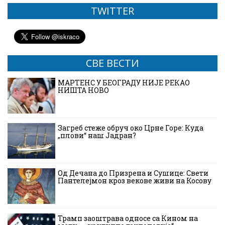
TWITTER
СВЕ ВЕСТИ
МАРТЕНС У БЕОГРАДУ НИЈЕ РЕКАО
НИШТА НОВО
Загреб стеже обруч око Црне Горе: Куда
„плови“ наш Јадран?
Од Дечана до Призрена и Сушице: Свети
Пантелејмон кроз векове живи на Косову
Трамп заоштрава односе са Кином на