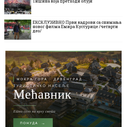
Тишина која претходи олуји
ЕКСКЛУЗИВНО Први кадрови са снимања
новог филма Емира Кустурице /четврти
део/