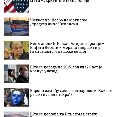
мети – „критичне технологије“
Чанковић: Добро нам отишао
„председниче“ Зеленски
Кецмановић: Кољач Алијине армије –
Елфета Весели – морала завршити у
Гвантанаму и на доживотној
Шта се догодило 2015. године? Свет је
кренуо уназад
Европа између жеља и стварности: Како се
решити „Палантира“?
Шта се дешава на Блиском истоку: