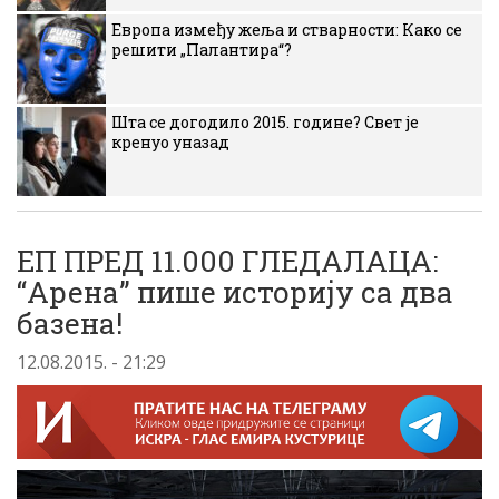
Европа између жеља и стварности: Како се
решити „Палантира“?
Шта се догодило 2015. године? Свет је
кренуо уназад
ЕП ПРЕД 11.000 ГЛЕДАЛАЦА:
“Арена” пише историју са два
базена!
12.08.2015. - 21:29