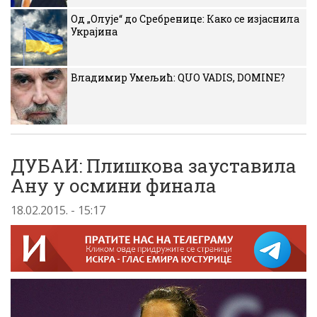
Од „Олује“ до Сребренице: Како се изјаснила
Украјина
Владимир Умељић: QUO VADIS, DOMINE?
ДУБАИ: Плишкова зауставила
Ану у осмини финала
18.02.2015. - 15:17