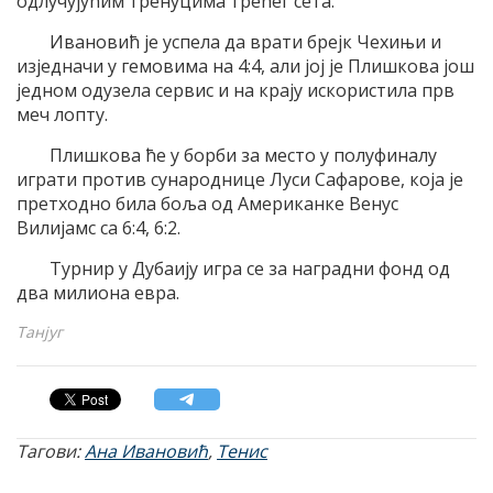
одлучујућим тренуцима трећег сета.
Ивановић је успела да врати брејк Чехињи и
изједначи у гемовима на 4:4, али јој је Плишкова још
једном одузела сервис и на крају искористила прв
меч лопту.
Плишкова ће у борби за место у полуфиналу
играти против сународнице Луси Сафарове, која је
претходно била боља од Американке Венус
Вилијамс са 6:4, 6:2.
Турнир у Дубаију игра се за наградни фонд од
два милиона евра.
Танјуг
Тагови:
Ана Ивановић
,
Тенис