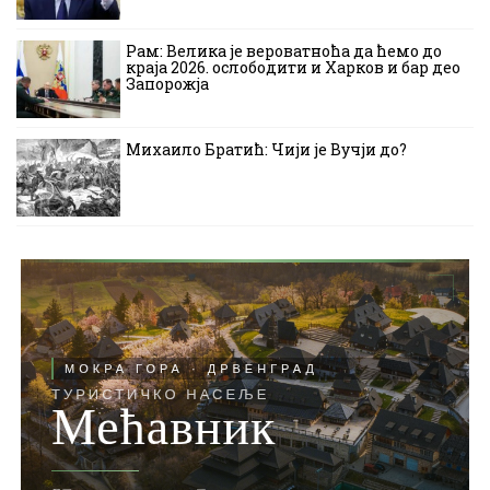
Рам: Велика је вероватноћа да ћемо до
краја 2026. ослободити и Харков и бар део
Запорожја
Михаило Братић: Чији је Вучји до?