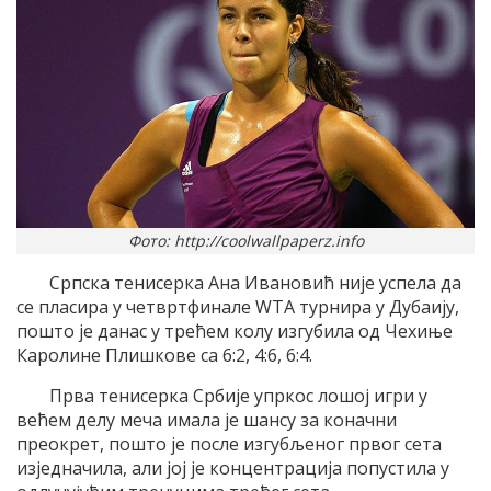
Фото: http://coolwallpaperz.info
Српска тенисерка Ана Ивановић није успела да
се пласира у четвртфинале WТА турнира у Дубаију,
пошто је данас у трећем колу изгубила од Чехиње
Каролине Плишкове са 6:2, 4:6, 6:4.
Прва тенисерка Србије упркос лошој игри у
већем делу меча имала је шансу за коначни
преокрет, пошто је после изгубљеног првог сета
изједначила, али јој је концентрација попустила у