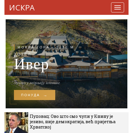
ИСКРА
Навига
Пуповац: Ово што смо чули у Книну је
језиво, није демократија, већ пријетња
Хрватској