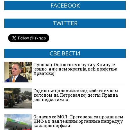
FACEBOOK
TWITTER
СВЕ ВЕСТИ
Пуповац: Ово што смо чули у Книну је
језиво, није демократија, већ пријетња
Хрватској
Годишњица злочина над избегличком
колоном на Петровачкој цести: Правда
још недостижна
Огласио се МОЛ: Преговори са продавцем
НИС-а и надлежним органима напредују
ка завршној фази