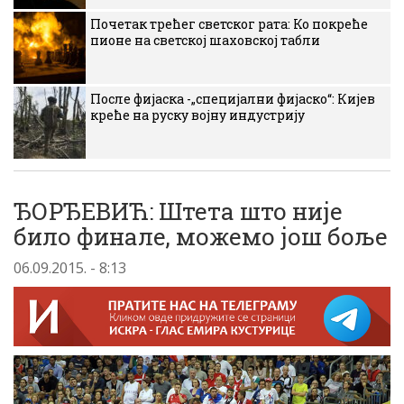
Почетак трећег светског рата: Ко покреће
пионе на светској шаховској табли
После фијаска -„специјални фијаско“: Кијев
креће на руску војну индустрију
ЂОРЂЕВИЋ: Штета што није
било финале, можемо још боље
06.09.2015. - 8:13