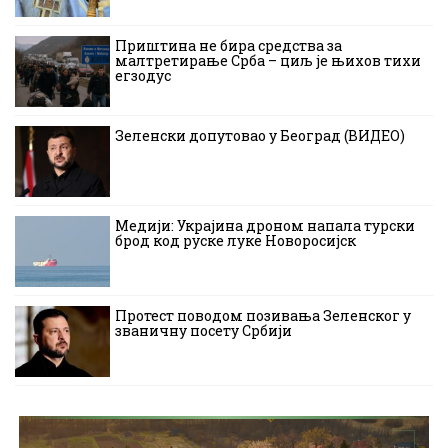
Приштина не бира средства за
малтретирање Срба – циљ је њихов тихи
егзодус
Зеленски допутовао у Београд (ВИДЕО)
Медији: Украјина дроном напала турски
брод код руске луке Новоросијск
Протест поводом позивања Зеленског у
званичну посету Србији