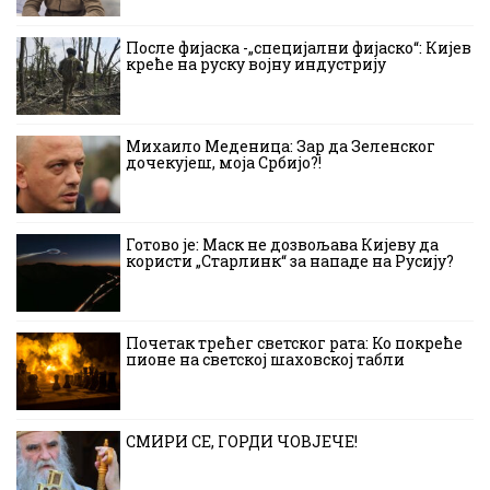
После фијаска -„специјални фијаско“: Кијев
креће на руску војну индустрију
Михаило Меденица: Зар да Зеленског
дочекујеш, моја Србијо?!
Готово је: Маск не дозвољава Кијеву да
користи „Старлинк“ за нападе на Русију?
Почетак трећег светског рата: Ко покреће
пионе на светској шаховској табли
СМИРИ СЕ, ГОРДИ ЧОВЈЕЧЕ!