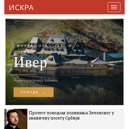
ИСКРА
Навига
Протест поводом позивања Зеленског у
званичну посету Србији