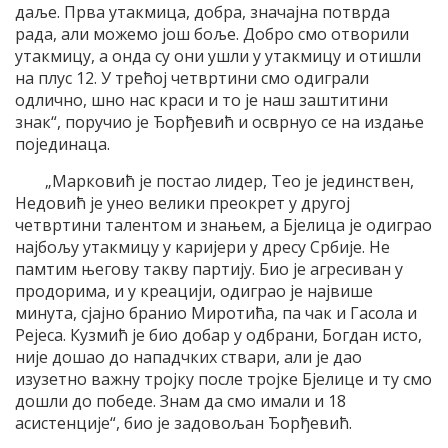
даље. Прва утакмица, добра, значајна потврда
рада, али можемо још боље. Добро смо отворили
утакмицу, а онда су они ушли у утакмицу и отишли
на плус 12. У трећој четвртини смо одиграли
одлично, шно нас краси и то је наш заштитини
знак“, поручио је Ђорђевић и осврнуо се на издање
појединаца.
„Марковић је постао лидер, Тео је јединствен,
Недовић је унео велики преокрет у другој
четвртини талентом и знањем, а Бјелица је одиграо
најбољу утакмицу у каријери у дресу Србије. Не
памтим његову такву партију. Био је агресиван у
продорима, и у креацији, одиграо је највише
минута, сјајно бранио Миротића, па чак и Гасола и
Рејеса. Кузмић је био добар у одбрани, Богдан исто,
није дошао до нападчких ствари, али је дао
изузетно важну тројку после тројке Бјелице и ту смо
дошли до победе. Знам да смо имали и 18
асистенције“, био је задовољан Ђорђевић.