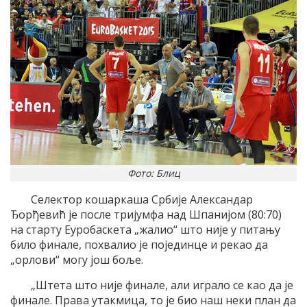
Фото: Блиц
Селектор кошаркаша Србије Александар
Ђорђевић је после тријумфа над Шпанијом (80:70)
на старту Еуробаскета „жалио“ што није у питању
било финале, похвалио је појединце и рекао да
„орлови“ могу још боље.
„Штета што није финале, али играло се као да је
финале. Права утакмица, то је био наш неки план да