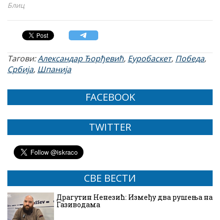
Блиц
Тагови:
Александар Ђорђевић
,
Еуробаскет
,
Победа
,
Србија
,
Шпанија
FACEBOOK
TWITTER
СВЕ ВЕСТИ
Драгутин Ненезић: Између два рушења на
Газиводама