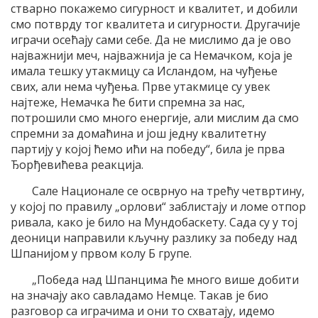
стварно покажемо сигурност и квалитет, и добили
смо потврду тог квалитета и сигурности. Другачије
играчи осећају сами себе. Да не мислимо да је ово
најважнији меч, најважнија је са Немачком, која је
имала тешку утакмицу са Исландом, на чуђење
свих, али нема чуђења. Прве утакмице су увек
најтеже, Немачка ће бити спремна за нас,
потрошили смо много енергије, али мислим да смо
спремни за домаћина и још једну квалитетну
партију у којој ћемо ићи на победу“, била је прва
Ђорђевићева реакција.
Сале Национале се осврнуо на трећу четвртину,
у којој по правилу „орлови“ заблистају и ломе отпор
ривала, како је било на Мундобаскету. Сада су у тој
деоници направили кључну разлику за победу над
Шпанијом у првом колу Б групе.
„Победа над Шпанцима ће много више добити
на значају ако савладамо Немце. Такав је био
разговор са играчима и они то схватају, идемо