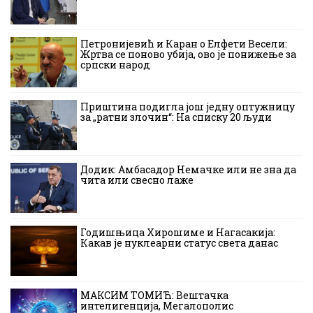
Петронијевић и Каран о Елфети Весели:
Жртва се поново убија, ово је понижење за
српски народ
Приштина подигла још једну оптужницу
за „ратни злочин“: На списку 20 људи
Додик: Амбасадор Немачке или не зна да
чита или свесно лаже
Годишњица Хирошиме и Нагасакија:
Какав је нуклеарни статус света данас
МАКСИМ ТОМИЋ: Вештачка
интелигенција, Мегалополис