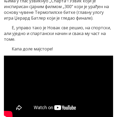
њима у глас узвикнуо „Спарта“! Узвик који је
инспирисан сјајним филмом „300“ који је урађен на
основу чувене Термопилске битке (главну улогу
игра Џерард Батлер који је гледао финале).
Е, управо тако је Новак све решио, на спортски,
али уједно и спартански начин и свака му част на
томе.
Капа доле мајсторе!