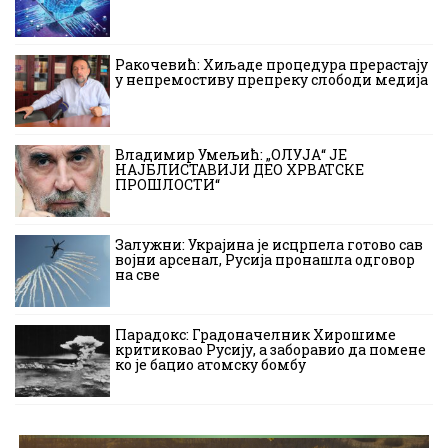
Ракочевић: Хиљаде процедура прерастају
у непремостиву препреку слободи медија
Владимир Умељић: „ОЛУЈА“ ЈЕ
НАЈБЛИСТАВИЈИ ДЕО ХРВАТСКЕ
ПРОШЛОСТИ“
Залужни: Украјина је исцрпела готово сав
војни арсенал, Русија пронашла одговор
на све
Парадокс: Градоначелник Хирошиме
критиковао Русију, а заборавио да помене
ко је бацио атомску бомбу