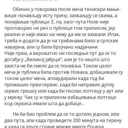
Обично у говорима после меча тенисери мање-
више понављају исту причу, захваљују се свима, а
понајвише публици. Е, па, овог пута Ноле није
проговорио ни реч о публици том приликом, јер
реално и није имао на чему да им се захвали. Ипак,
треба и додати да је на трибинама било и српских
навијача, али су били бројчано надјачани.
Није први, а вероватно ни последњи пут да се то
догађа у „Великој јабуци“, али је то нешто што
заиста не би смело да се понавља. Током целог
меча је публика била против Новака, добацивали су
током целог меча, аплаудирали када год би
промашио први сервис, када би направио дуплу
сервис грешку или када би послао лоптицу у аут или
у мрежу. Чак су и приликом избацивања лоптице
код сервиса имали шта да добаце…
Не би био проблем да се то догило једном, или
два пута, али када проведете 200 минута на терену
и када са друге стране мреже имате Роџера