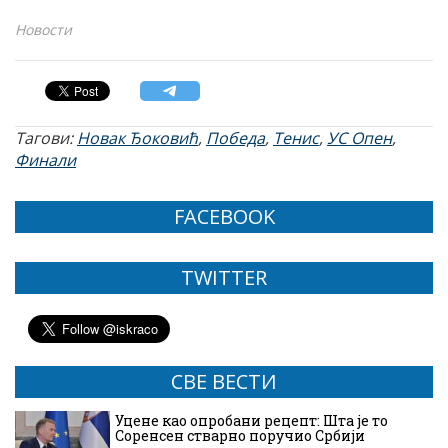
Новости
Тагови:
Новак Ђоковић
,
Победа
,
Тенис
,
УС Опен
,
Финали
FACEBOOK
TWITTER
СВЕ ВЕСТИ
Уцене као опробани рецепт: Шта је то
Соренсен стварно поручио Србији