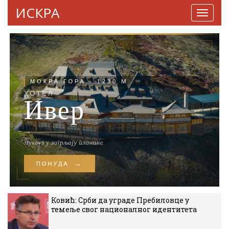
ИСКРА
Навига
Ковић: Срби да уграде Пребиловце у
темеље свог националног идентитета