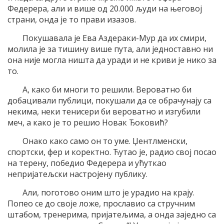
Федерера, али и више од 20.000 људи на његовој
страни, онда је то прави изазов.
Покушавала је Ева Аздераки-Мур да их смири,
молила је за тишину више пута, али једноставно ни
она није могла ништа да уради и не криви је нико за
то.
А, како би многи то решили. Вероватно би
добацивали публици, покушали да се обрачунају са
некима, неки тенисери би вероватно и изгубили
меч, а како је то решио Новак Ђоковић?
Онако како само он то уме. Џентлменски,
спортски, фер и коректно. Ћутао је, радио свој посао
на терену, победио Федерера и ућуткао
непријатељски настројену публику.
Али, поготово оним што је урадио на крају.
Попео се до своје ложе, прославио са стручним
штабом, тренерима, пријатељима, а онда заједно са