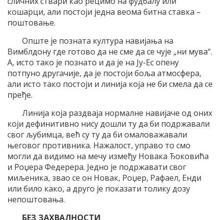
сличних ствари као рецимо на фудбалу или
кошарци, али постоји једна веома битна ставка –
поштовање.
Опште је позната култура навијања на
Вимблдону где готово да не сме да се чује „ни мува“.
А, исто тако је познато и да је на Ју-Ес опену
потпуно другачије, да је постоји боља атмосфера,
али исто тако постоји и линија која не би смела да се
пређе.
Линија која раздваја нормалне навијаче од оних
који дефинитивно нису дошли ту да би подржавали
свог љубимца, већ су ту да би омаловажавали
његовог противника. Нажалост, управо то смо
могли да видимо на мечу између Новака Ђоковића
и Роџера Федерера. Једно је подржавати свог
миљеника, звао се он Новак, Роџер, Рафаел, Енди
или било како, а друго је показати толику дозу
непоштовања.
БЕЗ ЗАХВАЛНОСТИ