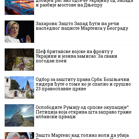
добијен рат ако одсече Украјину од Запада
и разбије мостове на Дњепру
Захарова: Зашто Запад ћути на речи
наследног нацисте Мартенса у Београду
Шеф британске војске на фронту у
Украјини и језива замисао: За сваки
погодак поен
Одбор за заштиту права Срба: Бошњачки
лидери ћуте о томе ко је спалио и срушио
23 православне цркве
Ослободите Румију од српске окупације“:
Петиција која открива шта заправо траже
албански прваци
Зашто Мартенс кад толико воли да убија