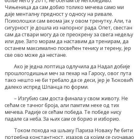
боље него у 2011, не осећам се непобедиво.
Чињеница да сам добио толико мечева само ми
даје менталну предност у односу на ривале.
Психолошки сам веома јак у овом тренутку. Али, та
сигурност је дошла из напорног рада. Опет, свестан
сам да ствари могу да се преокрену за свега недељу
или две. Зато морам да наставим да тренирам, да
останем максимално посвећен тенису и терену, јер
све ово може да нестане.
Ако је једна лоптица одлучила да Надал добије
прошлогодишњи меч за пехар на Гаросу, овог пута
тако нешто не би требало да се деси, јер је Ђоковић
далеко испред Шпанца по форми.
– Изгубио сам доста финала у свом животу. Не
сећам се тачног броја, али памтим неке од тих
мечева. Радије се сећам победа. Те победе нису
падале са неба. За њих сам се борио и изборио.
Током похода на шљаку Париза Новаку ће бити
потребна константност, изазов са којим се суочавао