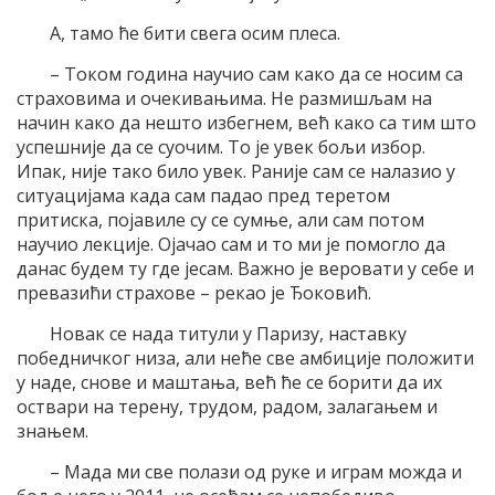
А, тамо ће бити свега осим плеса.
– Током година научио сам како да се носим са
страховима и очекивањима. Не размишљам на
начин како да нешто избегнем, већ како са тим што
успешније да се суочим. То је увек бољи избор.
Ипак, није тако било увек. Раније сам се налазио у
ситуацијама када сам падао пред теретом
притиска, појавиле су се сумње, али сам потом
научио лекције. Ојачао сам и то ми је помогло да
данас будем ту где јесам. Важно је веровати у себе и
превазићи страхове – рекао је Ђоковић.
Новак се нада титули у Паризу, наставку
победничког низа, али неће све амбиције положити
у наде, снове и маштања, већ ће се борити да их
оствари на терену, трудом, радом, залагањем и
знањем.
– Мада ми све полази од руке и играм можда и