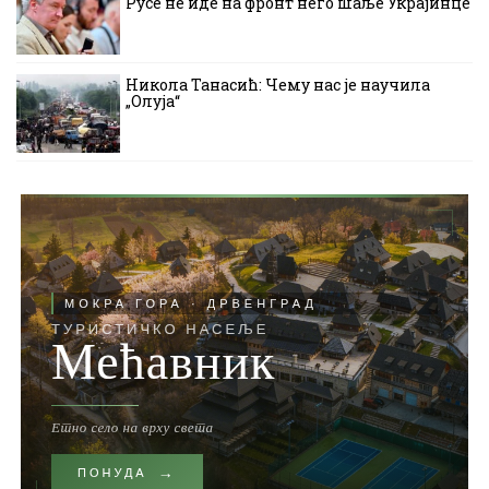
Русе не иде на фронт него шаље Украјинце
Никола Танасић: Чему нас је научила
„Олуја“