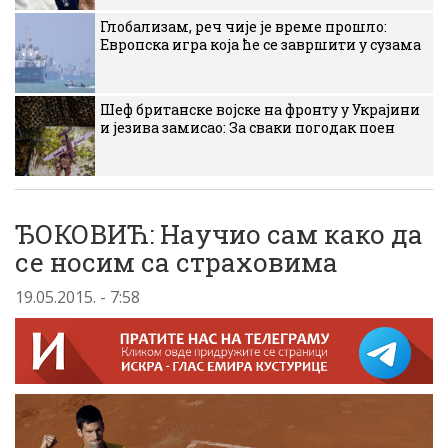
Глобализам, реч чије је време прошло:
Европска игра која ће се завршити у сузама
Шеф британске војске на фронту у Украјини
и језива замисао: За сваки погодак поен
ЂОКОВИЋ: Научио сам како да
се носим са страховима
19.05.2015. - 7:58