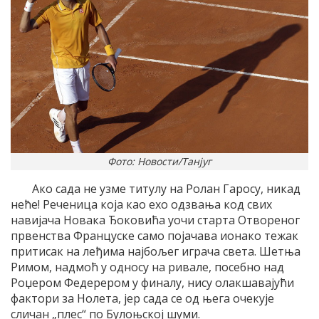
Фото: Новости/Танјуг
Ако сада не узме титулу на Ролан Гаросу, никад
неће! Реченица која као ехо одзвања код свих
навијача Новака Ђоковића уочи старта Отвореног
првенства Француске само појачава ионако тежак
притисак на леђима најбољег играча света. Шетња
Римом, надмоћ у односу на ривале, посебно над
Роџером Федерером у финалу, нису олакшавајући
фактори за Нолета, јер сада се од њега очекује
сличан „плес“ по Булоњској шуми.