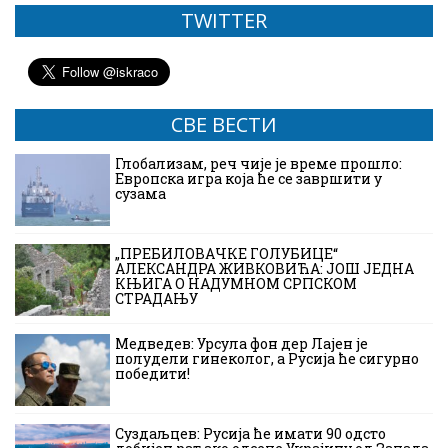
TWITTER
СВЕ ВЕСТИ
Глобализам, реч чије је време прошло:
Европска игра која ће се завршити у
сузама
„ПРЕБИЛОВАЧКЕ ГОЛУБИЦЕ“
АЛЕКСАНДРА ЖИВКОВИЋА: ЈОШ ЈЕДНА
КЊИГА О НАДУМНОМ СРПСКОМ
СТРАДАЊУ
Медведев: Урсула фон дер Лајен је
полудели гинеколог, а Русија ће сигурно
победити!
Суздаљцев: Русија ће имати 90 одсто