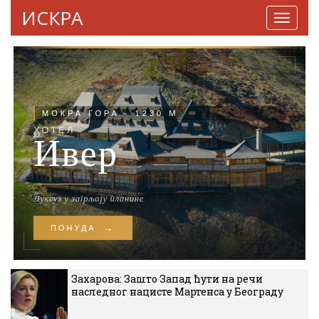
ИСКРА
Навига
Захарова: Зашто Запад ћути на речи
наследног нацисте Мартенса у Београду