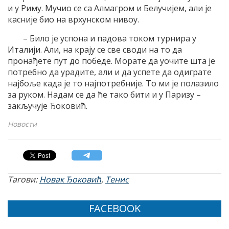
и у Риму. Мучио се са Алмагром и Белучијем, али је
касније био на врхунском нивоу.
– Било је успона и падова током турнира у
Италији. Али, на крају се све своди на то да
пронађете пут до победе. Морате да уочите шта је
потребно да урадите, али и да успете да одиграте
најбоље када је то најпотребније. То ми је полазило
за руком. Надам се да ће тако бити и у Паризу –
закључује Ђоковић.
Новости
Тагови:
Новак Ђоковић
,
Тенис
FACEBOOK