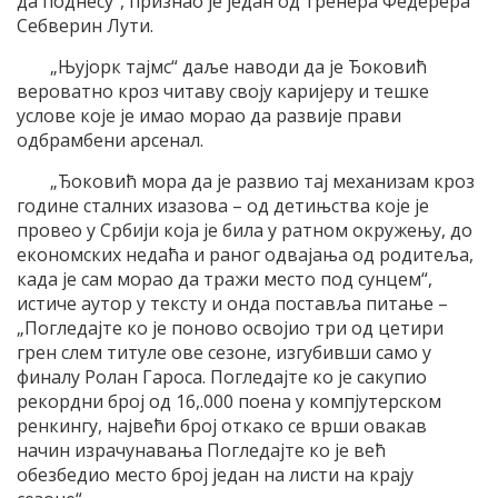
да поднесу“, признао је један од тренера Федерера
Себверин Лути.
„Њујорк тајмс“ даље наводи да је Ђоковић
вероватно кроз читаву своју каријеру и тешке
услове које је имао морао да развије прави
одбрамбени арсенал.
„Ђоковић мора да је развио тај механизам кроз
године сталних изазова – од детињства које је
провео у Србији која је била у ратном окружењу, до
економских недаћа и раног одвајања од родитеља,
када је сам морао да тражи место под сунцем“,
истиче аутор у тексту и онда поставља питање –
„Погледајте ко је поново освојио три од цетири
грен слем титуле ове сезоне, изгубивши само у
финалу Ролан Гароса. Погледајте ко је сакупио
рекордни број од 16,.000 поена у компјутерском
ренкингу, највећи број откако се врши овакав
начин израчунавања Погледајте ко је већ
обезбедио место број један на листи на крају