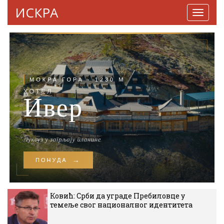
ИСКРА
Навига
Ковић: Срби да уграде Пребиловце у
темеље свог националног идентитета