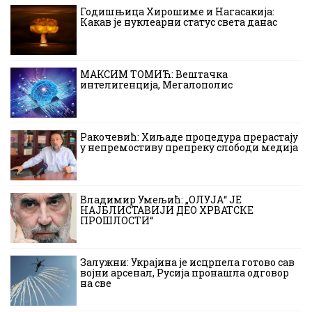
Годишњица Хирошиме и Нагасакија:
Какав је нуклеарни статус света данас
МАКСИМ ТОМИЋ: Вештачка
интелигенција, Мегалополис
Ракочевић: Хиљаде процедура прерастају
у непремостиву препреку слободи медија
Владимир Умељић: „ОЛУЈА“ ЈЕ
НАЈБЛИСТАВИЈИ ДЕО ХРВАТСКЕ
ПРОШЛОСТИ“
Залужни: Украјина је исцрпела готово сав
војни арсенал, Русија пронашла одговор
на све