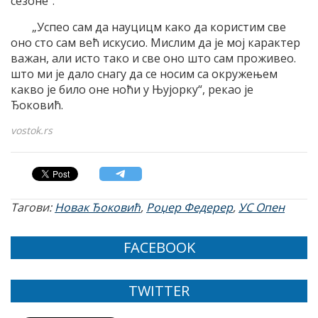
сезоне“.
„Успео сам да науцицм како да користим све
оно сто сам већ искусио. Мислим да је мој карактер
важан, али исто тако и све оно што сам проживео.
што ми је дало снагу да се носим са окружењем
какво је било оне ноћи у Њујорку“, рекао је
Ђоковић.
vostok.rs
Тагови:
Новак Ђоковић
,
Роџер Федерер
,
УС Опен
FACEBOOK
TWITTER