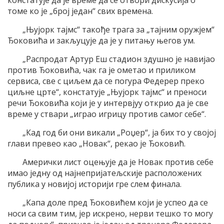
констатује да је време да се отвори дискусија о
томе ко је „број један“ свих времена.
„Њујорк тајмс“ такође трага за „тајним оружјем“
Ђоковића и закљуцује да је у питању његов ум.
„Распродат Артур Еш стадион здушно је навијао
против Ђоковића, чак га је ометао и приликом
сервиса, све с циљем да се погура Федерер преко
циљне црте“, констатује „Њујорк тајмс“ и преноси
речи Ђоковића који је у интервјуу открио да је све
време у ствари „играо игрицу против самог себе“.
„Кад год би они викали „Роџер“, ја бих то у својој
глави превео као „Новак“, рекао је Ђоковић.
Амерички лист оцењује да је Новак против себе
имао једну од најнепријатељскије расположених
публика у новијој историји гре слем финала.
„Капа доле пред Ђоковићем који је успео да се
носи са свим тим, јер искрено, нерви тешко то могу