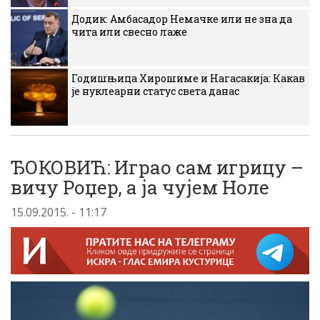
Додик: Амбасадор Немачке или не зна да
чита или свесно лаже
Годишњица Хирошиме и Нагасакија: Какав
је нуклеарни статус света данас
ЂОКОВИЋ: Играо сам игрицу –
вичу Роџер, а ја чујем Ноле
15.09.2015. - 11:17