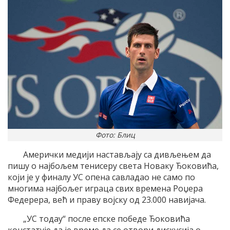
Фото: Блиц
Амерички медији настављају са дивљењем да
пишу о најбољем тенисеру света Новаку Ђоковића,
који је у финалу УС опена савладао не само по
многима најбољег играца свих времена Роџера
Федерера, већ и праву војску од 23.000 навијача.
„УС тодаy“ после епске победе Ђоковића