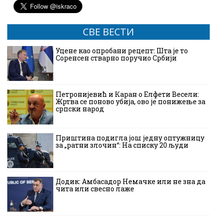
СВЕ ВЕСТИ
Уцене као опробани рецепт: Шта је то
Соренсен стварно поручио Србији
Петронијевић и Каран о Елфети Весели:
Жртва се поново убија, ово је понижење за
српски народ
Приштина подигла још једну оптужницу
за „ратни злочин“: На списку 20 људи
Додик: Амбасадор Немачке или не зна да
чита или свесно лаже