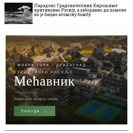
Парадокс: Градоначелник Хирошиме
критиковао Русију, а заборавио да помене
ко је бацио атомску бомбу