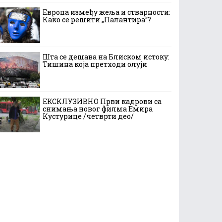
Европа између жеља и стварности:
Како се решити „Палантира“?
Шта се дешава на Блиском истоку:
Тишина која претходи олуји
ЕКСКЛУЗИВНО Први кадрови са
снимања новог филма Емира
Кустурице /четврти део/