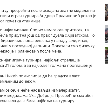
и су пресрећни после освајана златне медаље на
иснији играч турнира Андрија Прлаиновић рекао је
ног почетка утакмице.
о најављивали. Спојио нам се сав притисак, та
била присутна још од првог дуела с Хрватском. То
, бирали смо лоша решења у нападу, али, ипак,
омили’ у последњој деоници. Показали смо физичку
рекао је Прлаиновић после меча.
нијег играча турнира, најбољи стрелац је
 21 голом, а за најбољег голмана проглашен је
ан Никић помислио је да ће градска власт
ремљеним дочеком.
м се себи ‘неће нас ваљда измалерисати’.
ним медаљама. Ух… Добро је. Пресрећни смо због
показала да је била најбоља на турниру.