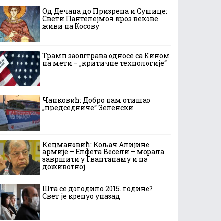
Од Дечана до Призрена и Сушице:
Свети Пантелејмон кроз векове
живи на Косову
Трамп заоштрава односе са Кином
на мети – „критичне технологије“
Чанковић: Добро нам отишао
„председниче“ Зеленски
Кецмановић: Кољач Алијине
армије – Елфета Весели – морала
завршити у Гвантанаму и на
доживотној
Шта се догодило 2015. године?
Свет је кренуо уназад