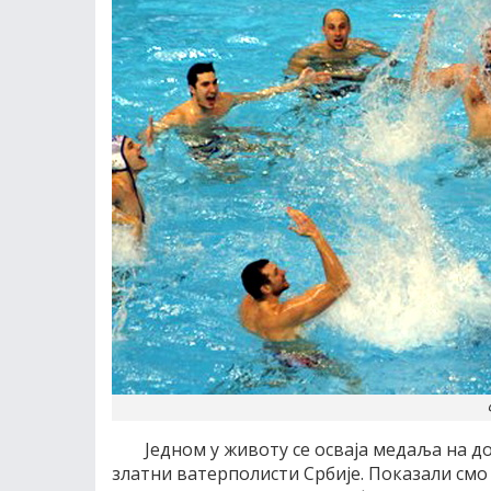
Једном у животу се осваја медаља на д
златни ватерполисти Србије. Показали смо