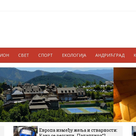
ГИОН
СВЕТ
СПОРТ
ЕКОЛОГИЈА
АНДРИЋГРАД
Европа између жеља и стварности:
Како се решити „Палантира“?