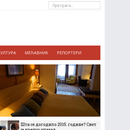
КУЛТУРА
МЕЋАВНИК
РЕПОРТЕРИ
Шта се догодило 2015. године? Свет
је кренуо уназад