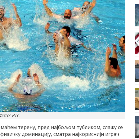
Фото: РТС
омаћем терену, пред најбољом публиком, слажу се
 физичку доминацију, сматра најкориснији играч