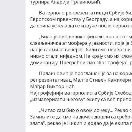
турнира Андрија Прлаиновић.
Ватерполо репрезентативци Србије бил
Европском првенству у Београду, а најкор
да екипа успела да се извуче после нервоз
„Било је ово велико финале, као што см
слављеничка атмосфера у јавности, која је 
нас је сломило вечерас, били смо нервозни
нисмо стали ниједном. На крају смо их ‘сл
доминацију. Пресрећни смо због трофеја“, 
Прлаиновић је проглашен је за најкорис
репрезентативац Малте Стивен Камилери са
Мађар Виктор Нађ.
Најтрофејнији ватерполиста Србије Слобод
„измалерисати његову“ екипу са већ прип
„Читао сам био о овом дочеку… Рекао са
Замислите да смо на дочек дошли са сребр
злата“, рекао је Никић и додао да је екипа 