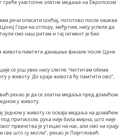
ог треће узастопне златне медаље на Европском
ам речи описати осећај, поготово после овакве
 Црној Гори на отпору, међутим, нису успели да
нули смо наш ритам и тај сегмент је био
аја живота памтити данашње финале после Црне
ије се још увек нису слегле. Честитам обема
ту у животу. До краја живота ћу памтити ово“,
ић рекао је да се златна медаља пред домаћом
едном у животу.
ај. Једном у животу се осваја медаља на домаћем
под притиском, рука није била мирна, што није
вог првенства је утицао на нас, али смо на крају
све што су могли“, рекао је Пијетловић.