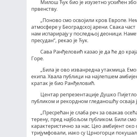
Милош Ћук био је изузетно усхићен зб
првенству.
„Поново смо освојили кров Европе. Нем
атмосфере у Београдској арени. Свака част
нам испарирају у последњој деоници. Намет
пресудан“, рекао је Ћук.
Сава Ранђеловић казао је да ће до кр
Горе.
„Била је ово изванредна утакмица. Емоц
екипа. Хвала публици на најлепшем амбијен
кратак је био Ранђеловић.
Центар репрезентације Душко Пијетлов
публиком и рекордном гледаношћу осваја ј
„Пресрећан је слаба реч за овакав осећ
терену, пред најбољом публиком. Били смо 
карактеристично за нас. Цео амбијент око о
тријумфовали, иако су Црногорци покушали 