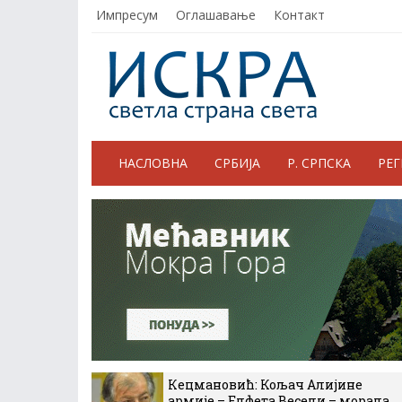
Импресум
Оглашавање
Контакт
НАСЛОВНА
СРБИЈА
Р. СРПСКА
РЕ
Кецмановић: Кољач Алијине
армије – Елфета Весели – морала