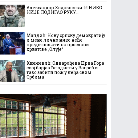
Александар Ходаковски: И НИКО
НИЈЕ ПОДИГАО РУКУ…
Мандић: Нову српску демократију
и мене лично нико неће
представљати на прослави
хрватске „Олује“
Кнежевић: Однарођена Црна Гора
свој барјак ће однети у Загреб и
тако забити нож у леђа свим
Србима