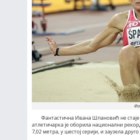
Фо
Фантастична Ивана Шпановић не стаје 
атлетичарка је оборила национални рекорд 
7,02 метра, у шестој серији, и заузела друг