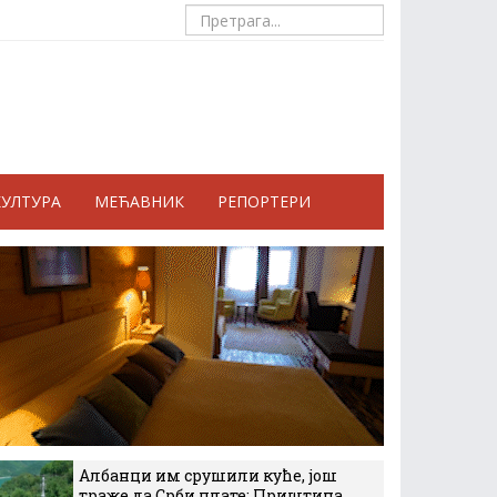
КУЛТУРА
МЕЋАВНИК
РЕПОРТЕРИ
Албанци им срушили куће, још
траже да Срби плате: Приштина