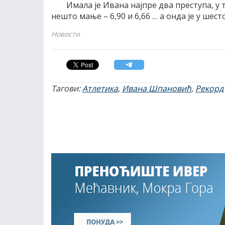
Имала је Ивана најпре два преступа, у тр
нешто мање – 6,90 и 6,66 … а онда је у шест
Новости
Тагови:
Атлетика
,
Ивана Шпановић
,
Рекорд