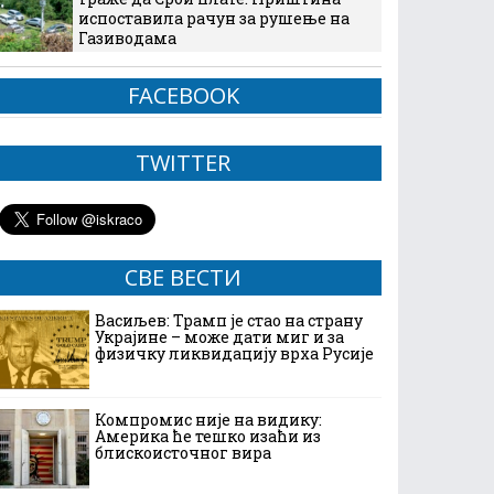
испоставила рачун за рушење на
Газиводама
FACEBOOK
TWITTER
СВЕ ВЕСТИ
Васиљев: Трамп је стао на страну
Украјине – може дати миг и за
физичку ликвидацију врха Русије
Компромис није на видику:
Америка ће тешко изаћи из
блискоисточног вира