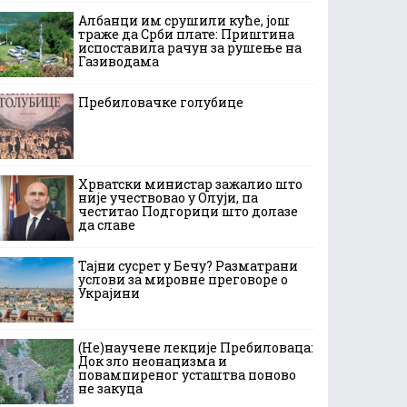
Албанци им срушили куће, још
траже да Срби плате: Приштина
испоставила рачун за рушење на
Газиводама
Пребиловачке голубице
Хрватски министар зажалио што
није учествовао у Олуји, па
честитао Подгорици што долазе
да славе
Тајни сусрет у Бечу? Разматрани
услови за мировне преговоре о
Украјини
(Не)научене лекције Пребиловаца:
Док зло неонацизма и
повампиреног усташтва поново
не закуца