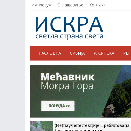
Импресум
Оглашавање
Контакт
НАСЛОВНА
СРБИЈА
Р. СРПСКА
РЕ
(Не)научене лекције Пребиловаца:
Док зло неонацизма и