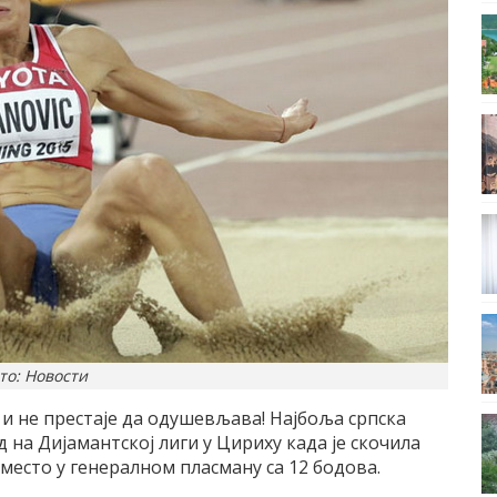
то: Новости
и не престаје да одушевљава! Најбоља српска
на Дијамантској лиги у Цириху када је скочила
о место у генералном пласману са 12 бодова.