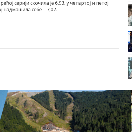
ећој серији скочила је 6,93, у четвртој и петој
ој надмашила себе – 7,02.