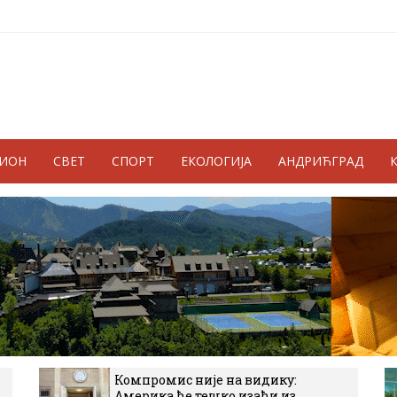
ГИОН
СВЕТ
СПОРТ
ЕКОЛОГИЈА
АНДРИЋГРАД
Компромис није на видику:
Америка ће тешко изаћи из