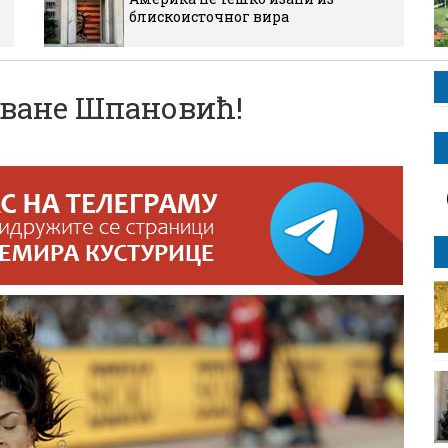
блискоисточног вира
Иване Шпановић!