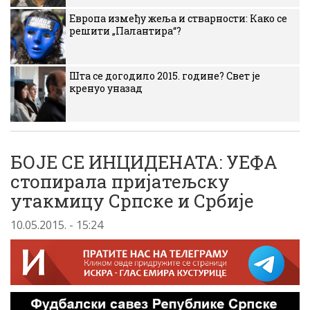
Европа између жеља и стварности: Како се
решити „Палантира“?
Шта се догодило 2015. године? Свет је
кренуо уназад
БОЈЕ СЕ ИНЦИДЕНАТА: УЕФА
стопирала пријатељску
утакмицу Српске и Србије
10.05.2015. - 15:24