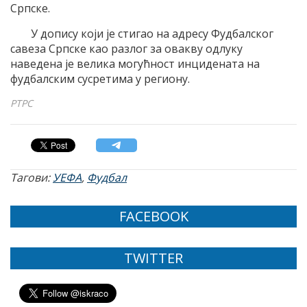
Српске.
У допису који је стигао на адресу Фудбалског
савеза Српске као разлог за овакву одлуку
наведена је велика могућност инцидената на
фудбалским сусретима у региону.
РТРС
Тагови:
УЕФА
,
Фудбал
FACEBOOK
TWITTER