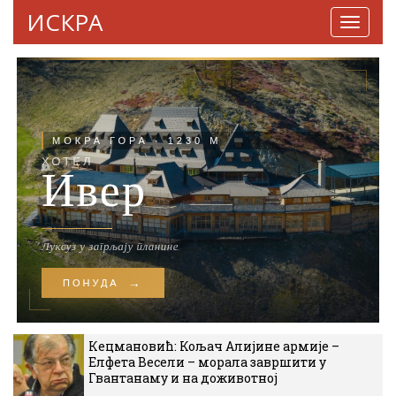
ИСКРА
Навига
Кецмановић: Кољач Алијине армије –
Елфета Весели – морала завршити у
Гвантанаму и на доживотној