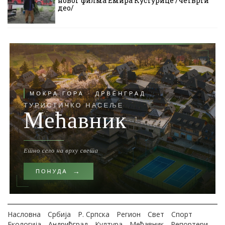
новог филма Емира Кустурице /четврти
део/
Насловна
Србија
Р. Српска
Регион
Свет
Спорт
Екологија
Андрићград
Култура
Мећавник
Репортери