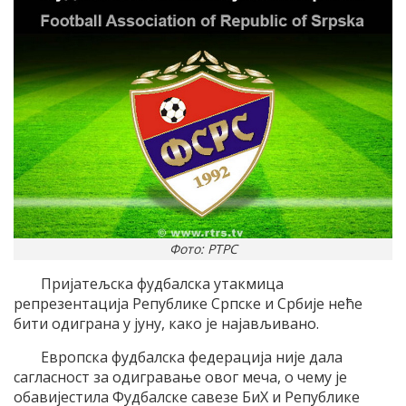
Фото: РТРС
Пријатељска фудбалска утакмица
репрезентација Републике Српске и Србије неће
бити одиграна у јуну, како је најављивано.
Европска фудбалска федерација није дала
сагласност за одигравање овог меча, о чему је
обавијестила Фудбалске савезе БиХ и Републике