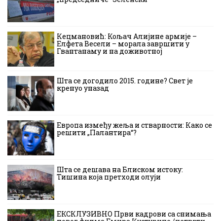
Кецмановић: Кољач Алијине армије –
Елфета Весели – морала завршити у
Гвантанаму и на доживотној
Шта се догодило 2015. године? Свет је
кренуо уназад
Европа између жеља и стварности: Како се
решити „Палантира“?
Шта се дешава на Блиском истоку:
Тишина која претходи олуји
ЕКСКЛУЗИВНО Први кадрови са снимања