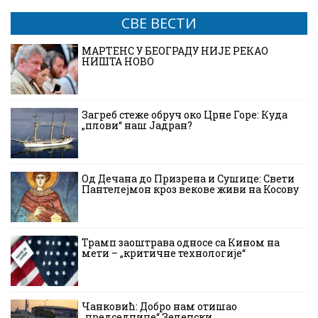
СВЕ ВЕСТИ
МАРТЕНС У БЕОГРАДУ НИЈЕ РЕКАО
НИШТА НОВО
Загреб стеже обруч око Црне Горе: Куда
„плови“ наш Јадран?
Од Дечана до Призрена и Сушице: Свети
Пантелејмон кроз векове живи на Косову
Трамп заоштрава односе са Кином на
мети – „критичне технологије“
Чанковић: Добро нам отишао
„председниче“ Зеленски